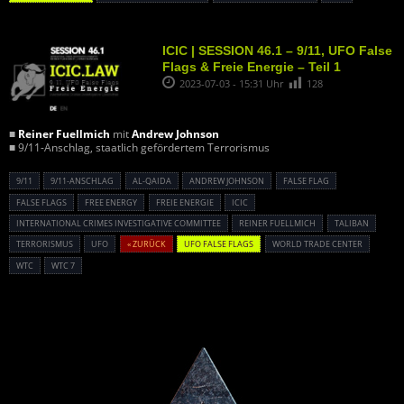
ICIC | SESSION 46.1 – 9/11, UFO False
Flags & Freie Energie – Teil 1
2023-07-03 - 15:31 Uhr
128
■
Reiner Fuellmich
mit
Andrew Johnson
■ 9/11-Anschlag, staatlich gefördertem Terrorismus
9/11
9/11-ANSCHLAG
AL-QAIDA
ANDREW JOHNSON
FALSE FLAG
FALSE FLAGS
FREE ENERGY
FREIE ENERGIE
ICIC
INTERNATIONAL CRIMES INVESTIGATIVE COMMITTEE
REINER FUELLMICH
TALIBAN
TERRORISMUS
UFO
« ZURÜCK
UFO FALSE FLAGS
WORLD TRADE CENTER
WTC
WTC 7