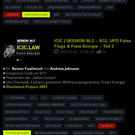
ICIC
JULIAN ASSANGE
KOMITEE DER 300
Q
Q ANON
REINER FUELLMICH
SESSION 46
SITZUNG 46
SYNCHROMYSTICS
SYNCHROMYSTIK
UFO
« ZURÜCK
UFO FALSE FLAGS
WEF
WELTWIRTSCHAFTSFORUM
WLADIMIR PUTIN
WORLD ECONOMIC FORUM
ICIC | SESSION 46.2 – 9/11, UFO False
Flags & Freie Energie – Teil 2
2023-07-03 - 17:58 Uhr
99
■ Dr.
Reiner Fuellmich
mit
Andrew Johnson
■ Ereignisse rund um 9/11
■ Phänomen der „kalten Fusion“
■ Ufo-Thematik, Existenz geheimer Weltraumprogramme, Freier Energie
■
Disclosure Project 2001
11. SEPTEMBER
9/11
911
CLIMATE CHANGE
COLD FUSION
CORONA PANDEMIC
CORONA-PANDEMIE
DISCLOSURE PROJECT 2001
ERDMAGNETFELD
FALSE FLAG
FALSE FLAGS
FREE ENERGY
FREIE ENERGIE
HURRIKAN ERIN
ICIC
KALTE FUSION
KLIMAWANDEL
REINER FUELLMICH
SECRET SPACE PROGRAMS
SESSION 46
SITZUNG 46
UFO
« ZURÜCK
UFO FALSE FLAGS
WELTRAUMPROGRAMME
WORLD TRADE CENTER
WTC