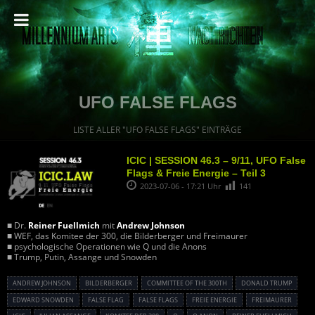
UFO FALSE FLAGS
LISTE ALLER "UFO FALSE FLAGS" EINTRÄGE
ICIC | SESSION 46.3 – 9/11, UFO False
Flags & Freie Energie – Teil 3
2023-07-06 - 17:21 Uhr
141
■ Dr.
Reiner Fuellmich
mit
Andrew Johnson
■ WEF, das Komitee der 300, die Bilderberger und Freimaurer
■ psychologische Operationen wie Q und die Anons
■ Trump, Putin, Assange und Snowden
ANDREW JOHNSON
BILDERBERGER
COMMITTEE OF THE 300TH
DONALD TRUMP
EDWARD SNOWDEN
FALSE FLAG
FALSE FLAGS
FREIE ENERGIE
FREIMAURER