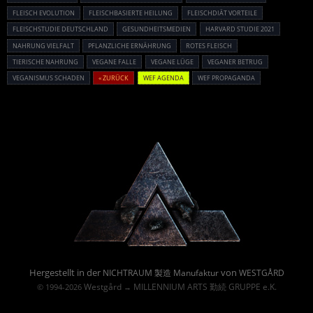
FLEISCH EVOLUTION
FLEISCHBASIERTE HEILUNG
FLEISCHDIÄT VORTEILE
FLEISCHSTUDIE DEUTSCHLAND
GESUNDHEITSMEDIEN
HARVARD STUDIE 2021
NAHRUNG VIELFALT
PFLANZLICHE ERNÄHRUNG
ROTES FLEISCH
TIERISCHE NAHRUNG
VEGANE FALLE
VEGANE LÜGE
VEGANER BETRUG
VEGANISMUS SCHADEN
« ZURÜCK
WEF AGENDA
WEF PROPAGANDA
Powered By :
Hergestellt in der
von
NICHTRAUM 製造 Manufaktur
WESTGÅRD
Westgård
MILLENNIUM ARTS 勤続 GRUPPE e.K.
© 1994-2026
→