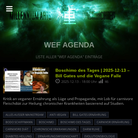
WEF AGENDA
LISTE ALLER "WEF AGENDA" EINTRÄGE
Boschimo des Tages | 2025-12-13 –
Bill Gates und die Vegane Falle
2025-12-13 - 18:00 Uhr
46
Kritik an veganer Ernährung als Lüge und Propaganda, mit Lob für carnivore
Fleischdiät zur Heilung chronischer Krankheiten basierend auf Studien.
ALLES AUSSER MAINSTREAM
ANTI-VEGAN
BILL GATES ERNÄHRUNG
BODO SCHIFFMANN
BOSCHIMO
BOSCHIMO DES TAGES
CARNIVOR ERNÄHRUNG
CARNIVORE DIÄT
CHRONISCHE ERKRANKUNGEN
DARM RUHE
DIABETES HEILUNG
ERNÄHRUNGSWISSENSCHAFT
EVOLUTIONSBIOLOGIE