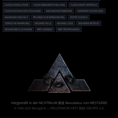
FLEISCH EVOLUTION
FLEISCHBASIERTE HEILUNG
FLEISCHDIÄT VORTEILE
FLEISCHSTUDIE DEUTSCHLAND
GESUNDHEITSMEDIEN
HARVARD STUDIE 2021
NAHRUNG VIELFALT
PFLANZLICHE ERNÄHRUNG
ROTES FLEISCH
TIERISCHE NAHRUNG
VEGANE FALLE
VEGANE LÜGE
VEGANER BETRUG
VEGANISMUS SCHADEN
WEF AGENDA
WEF PROPAGANDA
Powered By :
Hergestellt in der
von
NICHTRAUM 製造 Manufaktur
WESTGÅRD
Westgård
MILLENNIUM ARTS 勤続 GRUPPE e.K.
© 1994-2026
→