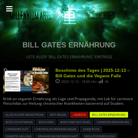
BILL GATES ERNÄHRUNG
LISTE ALLER "BILL GATES ERNÄHRUNG" EINTRÄGE
Boschimo des Tages | 2025-12-13 –
Bill Gates und die Vegane Falle
2025-12-13 - 18:00 Uhr
46
Kritik an veganer Ernährung als Lüge und Propaganda, mit Lob für carnivore
Fleischdiät zur Heilung chronischer Krankheiten basierend auf Studien.
ALLES AUSSER MAINSTREAM
ANTI-VEGAN
« ZURÜCK
BILL GATES ERNÄHRUNG
BODO SCHIFFMANN
BOSCHIMO
BOSCHIMO DES TAGES
CARNIVOR ERNÄHRUNG
CARNIVORE DIÄT
CHRONISCHE ERKRANKUNGEN
DARM RUHE
DIABETES HEILUNG
ERNÄHRUNGSWISSENSCHAFT
EVOLUTIONSBIOLOGIE