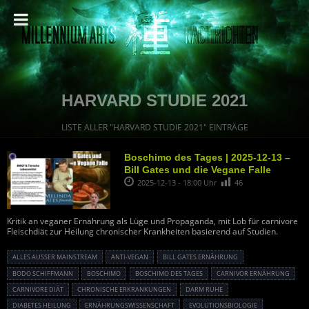
HARVARD STUDIE 2021
LISTE ALLER "HARVARD STUDIE 2021" EINTRÄGE
Boschimo des Tages | 2025-12-13 –
Bill Gates und die Vegane Falle
2025-12-13 - 18:00 Uhr
46
Kritik an veganer Ernährung als Lüge und Propaganda, mit Lob für carnivore
Fleischdiät zur Heilung chronischer Krankheiten basierend auf Studien.
ALLES AUSSER MAINSTREAM
ANTI-VEGAN
BILL GATES ERNÄHRUNG
BODO SCHIFFMANN
BOSCHIMO
BOSCHIMO DES TAGES
CARNIVOR ERNÄHRUNG
CARNIVORE DIÄT
CHRONISCHE ERKRANKUNGEN
DARM RUHE
DIABETES HEILUNG
ERNÄHRUNGSWISSENSCHAFT
EVOLUTIONSBIOLOGIE