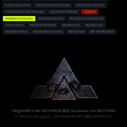
FLEISCH EVOLUTION
FLEISCHBASIERTE HEILUNG
FLEISCHDIÄT VORTEILE
FLEISCHSTUDIE DEUTSCHLAND
GESUNDHEITSMEDIEN
« ZURÜCK
HARVARD STUDIE 2021
NAHRUNG VIELFALT
PFLANZLICHE ERNÄHRUNG
ROTES FLEISCH
TIERISCHE NAHRUNG
VEGANE FALLE
VEGANE LÜGE
VEGANER BETRUG
VEGANISMUS SCHADEN
WEF AGENDA
WEF PROPAGANDA
Powered By :
Hergestellt in der
von
NICHTRAUM 製造 Manufaktur
WESTGÅRD
Westgård
MILLENNIUM ARTS 勤続 GRUPPE e.K.
© 1994-2026
→