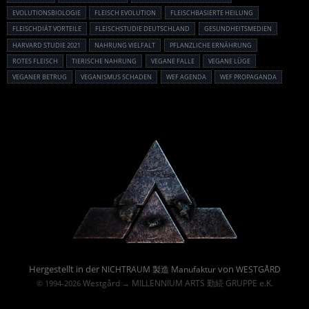
EVOLUTIONSBIOLOGIE
FLEISCH EVOLUTION
FLEISCHBASIERTE HEILUNG
FLEISCHDIÄT VORTEILE
FLEISCHSTUDIE DEUTSCHLAND
GESUNDHEITSMEDIEN
HARVARD STUDIE 2021
NAHRUNG VIELFALT
PFLANZLICHE ERNÄHRUNG
ROTES FLEISCH
TIERISCHE NAHRUNG
VEGANE FALLE
VEGANE LÜGE
VEGANER BETRUG
VEGANISMUS SCHADEN
WEF AGENDA
WEF PROPAGANDA
Powered By :
Hergestellt in der
von
NICHTRAUM 製造 Manufaktur
WESTGÅRD
Westgård
MILLENNIUM ARTS 勤続 GRUPPE e.K.
© 1994-2026
→