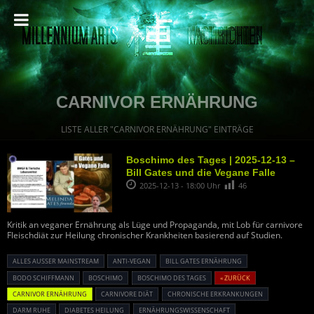
CARNIVOR ERNÄHRUNG
LISTE ALLER "CARNIVOR ERNÄHRUNG" EINTRÄGE
Boschimo des Tages | 2025-12-13 –
Bill Gates und die Vegane Falle
2025-12-13 - 18:00 Uhr
46
Kritik an veganer Ernährung als Lüge und Propaganda, mit Lob für carnivore
Fleischdiät zur Heilung chronischer Krankheiten basierend auf Studien.
ALLES AUSSER MAINSTREAM
ANTI-VEGAN
BILL GATES ERNÄHRUNG
BODO SCHIFFMANN
BOSCHIMO
BOSCHIMO DES TAGES
« ZURÜCK
CARNIVOR ERNÄHRUNG
CARNIVORE DIÄT
CHRONISCHE ERKRANKUNGEN
DARM RUHE
DIABETES HEILUNG
ERNÄHRUNGSWISSENSCHAFT