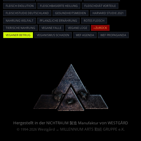
FLEISCH EVOLUTION
FLEISCHBASIERTE HEILUNG
FLEISCHDIÄT VORTEILE
FLEISCHSTUDIE DEUTSCHLAND
GESUNDHEITSMEDIEN
HARVARD STUDIE 2021
NAHRUNG VIELFALT
PFLANZLICHE ERNÄHRUNG
ROTES FLEISCH
TIERISCHE NAHRUNG
VEGANE FALLE
VEGANE LÜGE
« ZURÜCK
VEGANER BETRUG
VEGANISMUS SCHADEN
WEF AGENDA
WEF PROPAGANDA
Powered By :
Hergestellt in der
von
NICHTRAUM 製造 Manufaktur
WESTGÅRD
Westgård
MILLENNIUM ARTS 勤続 GRUPPE e.K.
© 1994-2026
→