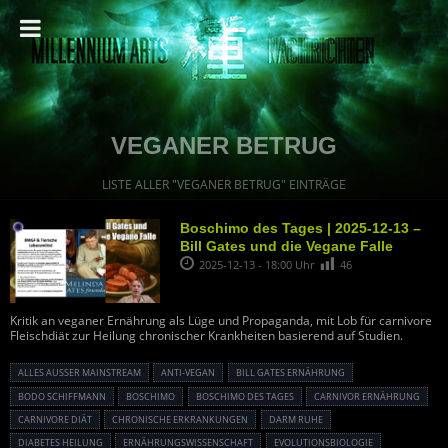
VEGANER BETRUG
LISTE ALLER "VEGANER BETRUG" EINTRÄGE
Boschimo des Tages | 2025-12-13 –
Bill Gates und die Vegane Falle
2025-12-13 - 18:00 Uhr
46
Kritik an veganer Ernährung als Lüge und Propaganda, mit Lob für carnivore
Fleischdiät zur Heilung chronischer Krankheiten basierend auf Studien.
ALLES AUSSER MAINSTREAM
ANTI-VEGAN
BILL GATES ERNÄHRUNG
BODO SCHIFFMANN
BOSCHIMO
BOSCHIMO DES TAGES
CARNIVOR ERNÄHRUNG
CARNIVORE DIÄT
CHRONISCHE ERKRANKUNGEN
DARM RUHE
DIABETES HEILUNG
ERNÄHRUNGSWISSENSCHAFT
EVOLUTIONSBIOLOGIE