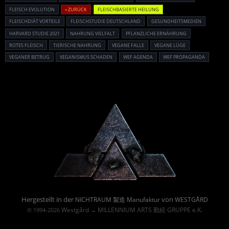
FLEISCH EVOLUTION
« ZURÜCK
FLEISCHBASIERTE HEILUNG
FLEISCHDIÄT VORTEILE
FLEISCHSTUDIE DEUTSCHLAND
GESUNDHEITSMEDIEN
HARVARD STUDIE 2021
NAHRUNG VIELFALT
PFLANZLICHE ERNÄHRUNG
ROTES FLEISCH
TIERISCHE NAHRUNG
VEGANE FALLE
VEGANE LÜGE
VEGANER BETRUG
VEGANISMUS SCHADEN
WEF AGENDA
WEF PROPAGANDA
Powered By :
Hergestellt in der
von
NICHTRAUM 製造 Manufaktur
WESTGÅRD
Westgård
MILLENNIUM ARTS 勤続 GRUPPE e.K.
© 1994-2026
→