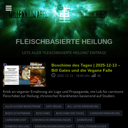
FLEISCHBASIERTE HEILUNG
LISTE ALLER "FLEISCHBASIERTE HEILUNG" EINTRÄGE
Boschimo des Tages | 2025-12-13 –
Bill Gates und die Vegane Falle
2025-12-13 - 18:00 Uhr
46
Kritik an veganer Ernährung als Lüge und Propaganda, mit Lob für carnivore
Fleischdiät zur Heilung chronischer Krankheiten basierend auf Studien.
ALLES AUSSER MAINSTREAM
ANTI-VEGAN
BILL GATES ERNÄHRUNG
BODO SCHIFFMANN
BOSCHIMO
BOSCHIMO DES TAGES
CARNIVOR ERNÄHRUNG
CARNIVORE DIÄT
CHRONISCHE ERKRANKUNGEN
DARM RUHE
DIABETES HEILUNG
ERNÄHRUNGSWISSENSCHAFT
EVOLUTIONSBIOLOGIE