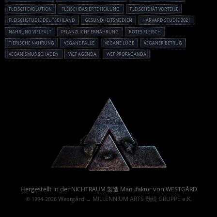
FLEISCH EVOLUTION
FLEISCHBASIERTE HEILUNG
FLEISCHDIÄT VORTEILE
FLEISCHSTUDIE DEUTSCHLAND
GESUNDHEITSMEDIEN
HARVARD STUDIE 2021
NAHRUNG VIELFALT
PFLANZLICHE ERNÄHRUNG
ROTES FLEISCH
TIERISCHE NAHRUNG
VEGANE FALLE
VEGANE LÜGE
VEGANER BETRUG
VEGANISMUS SCHADEN
WEF AGENDA
WEF PROPAGANDA
Powered By :
Hergestellt in der
von
NICHTRAUM 製造 Manufaktur
WESTGÅRD
Westgård
MILLENNIUM ARTS 勤続 GRUPPE e.K.
© 1994-2026
→