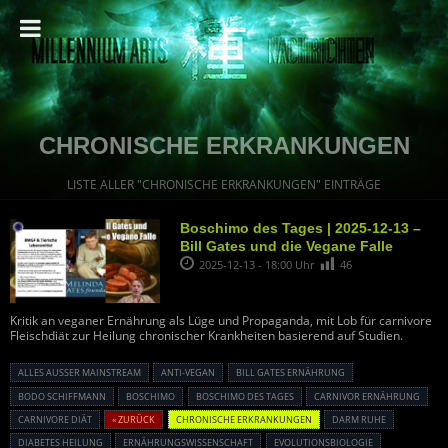
CHRONISCHE ERKRANKUNGEN
LISTE ALLER "CHRONISCHE ERKRANKUNGEN" EINTRÄGE
Boschimo des Tages | 2025-12-13 –
Bill Gates und die Vegane Falle
2025-12-13 - 18:00 Uhr
46
Kritik an veganer Ernährung als Lüge und Propaganda, mit Lob für carnivore
Fleischdiät zur Heilung chronischer Krankheiten basierend auf Studien.
ALLES AUSSER MAINSTREAM
ANTI-VEGAN
BILL GATES ERNÄHRUNG
BODO SCHIFFMANN
BOSCHIMO
BOSCHIMO DES TAGES
CARNIVOR ERNÄHRUNG
CARNIVORE DIÄT
« ZURÜCK
CHRONISCHE ERKRANKUNGEN
DARM RUHE
DIABETES HEILUNG
ERNÄHRUNGSWISSENSCHAFT
EVOLUTIONSBIOLOGIE