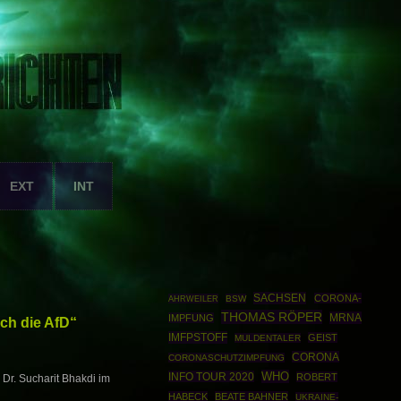
EXT
INT
SACHSEN
CORONA-
AHRWEILER
BSW
THOMAS RÖPER
MRNA
IMPFUNG
ich die AfD“
IMFPSTOFF
GEIST
MULDENTALER
CORONA
CORONASCHUTZIMPFUNG
WHO
INFO TOUR 2020
ROBERT
 Dr. Sucharit Bhakdi im
HABECK
BEATE BAHNER
UKRAINE-