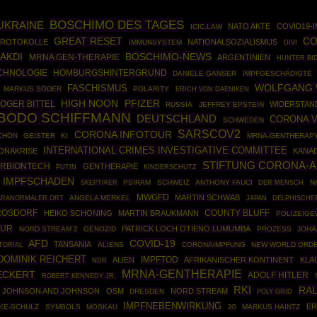
BOSCHIMO DES TAGES
UKRAINE
NATO AKTE
COVID19-
ICIC.LAW
GREAT RESET
CO
PROTOKOLLE
NATIONALSOZIALISMUS
IMMUNSYSTEM
DIVI
BOSCHIMO-NEWS
AKDI
MRNA GEN-THERAPIE
ARGENTINIEN
HUNTER BI
CHNOLOGIE
HOMBURGSHINTERGRUND
DANIELE GANSER
IMPFGESCHÄDIGTE
WOLFGANG
FASCHISMUS
MARKUS SÖDER
POLARITY
ERICH VON DAENIKEN
HIGH NOON
PFIZER
OGER BITTEL
WIDERSTAN
RUSSIA
JEFFREY EPSTEIN
BODO SCHIFFMANN
DEUTSCHLAND
CORONA V
SCHWEDEN
SARSCOV2
CORONA INFOTOUR
CHÖN
GEISTER
KI
MRNA-GENTHERAP
INTERNATIONAL CRIMES INVESTIGATIVE COMMITTEE
ONAKRISE
KANA
STIFTUNG CORONA-A
ERBIONTECH
GENTHERAPIE
PUTIN
KINDERSCHUTZ
IMPFSCHADEN
SKEPTIKER
PSIRAM
SCHWEIZ
ANTHONY FAUCI
N
DER MENSCH
MWGFD
MARTIN SCHWAB
ANGELA MERKEL
ARANORMALER ORT
JAPAN
DELPHISCHE
 ROSDORF
COUNTY BLUFF
HEIKO SCHÖNING
MARTIN BRAUKMANN
POLIZEIGE
OUR
PATRICK LOCH OTIENO LUMUMBA
NORD STREAM 2
GENOZID
PROZESS
JOHA
COVID-19
AFD
TANSANIA
TORIAL
ALIENS
CORONAIMPFUNG
NEW WORLD ORD
DOMINIK REICHERT
IMPFTOD
ALIEN
AFRIKANISCHER KONTINENT
KLA
NDR
MRNA-GENTHERAPIE
ECKERT
ADOLF HITLER
ROBERT KENNEDY JR.
RKI
RAL
JOHNSON AND JOHNSON
OSM
NORD STREAM
DRESDEN
POLY GRID
IMPFNEBENWIRKUNG
ER
KE-SCHULZ
SYMBOLS
MOSKAU
MARKUS HAINTZ
2G