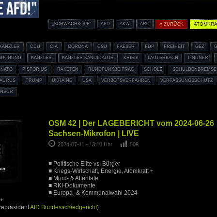
„SCHWACHKOPF“
AFD
AKW
ARD
« ZURÜCK
ATOMKRA
KANZLER
CDU
CIA
CORONA
CSU
FAESER
FDP
FREIHEIT
GEZ
SUCHUNG
KANZLER
KANZLER-KANDIDATUR
KRIEG
LAUTERBACH
LINDNER
NATO
PISTORIUS
RAKETEN
RUNDFUNKBEITRAG
SCHOLZ
SCHULDENBREMSE
TAURUS
TRUMP
UKRAINE
USA
VERBOTSVERFAHREN
VERFASSUNGSSCHUTZ
ENSUR
OSM 42 | Der LAGEBERICHT vom 2024-06-26 
Sachsen-Mikrofon | LIVE
2024-07-11 - 13:10 Uhr
509
■ Politische Elite vs. Bürger
■ Kriegs-Wirtschaft, Energie, Atomkraft +
■ Mord- & Attentate
■ RKI-Dokumente
■ Europa- & Kommunalwahl 2024
 +
zepräsident
AfD Bundesschiedgericht
)