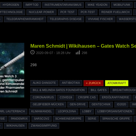
HYDROGEN
IMPFTOD
INSTRUMENTARIANISMUS
MIKE YEADON
MOBILFUNK
PFTECHNOLOGIE
NUCLEAR POWER
PCR TEST
PCR-TEST
REINER FUELLMICH
TELEGRAPHENKRANKHEIT
TELEGRAPHS DISEASE
VIVIANE FISCHER
WASSERST
Maren Schmidt | Wikihausen – Gates Watch Ser
2020-09-07 - 18:28 Uhr
298
298
ALIKO DANGOTE
ANTIBIOTIKA
« ZURÜCK
ATOMKRAFT
BILL & MELINDA GATES FOUNDATION
BILL GATES
BREAKTHROUGH
CORONAVIRUS
COVID19
CRISPR CAS
ERDÖLRAFFINERIE
GELBFIEBER-MÜCKEN
GEN-DRIVE
GENTECHNIK
ID2020
IM
ARL LAUTERBACH
KLIMAWANDEL
LEOPOLDINA
LOBBY
LOBBYORGANISATIONEN
SIE
PANDEMRIX
SARSCOV2
SCHWEINEGRIPPE
SERIE
SPANISCHE GRIPPE
O
WIKIHAUSEN
ZWANGSIMPFUNG