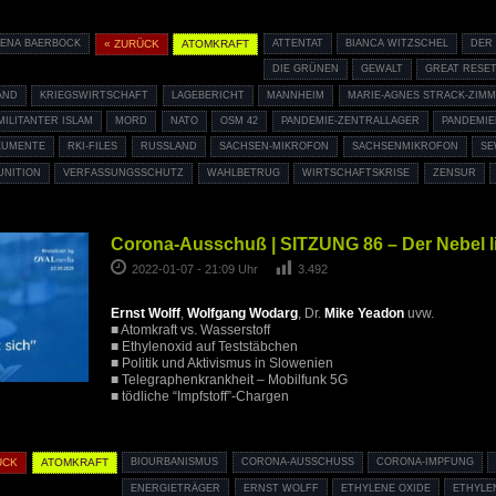
LENA BAERBOCK
« ZURÜCK
ATOMKRAFT
ATTENTAT
BIANCA WITZSCHEL
DER
DIE GRÜNEN
GEWALT
GREAT RESE
AND
KRIEGSWIRTSCHAFT
LAGEBERICHT
MANNHEIM
MARIE-AGNES STRACK-ZIM
MILITANTER ISLAM
MORD
NATO
OSM 42
PANDEMIE-ZENTRALLAGER
PANDEMIE
KUMENTE
RKI-FILES
RUSSLAND
SACHSEN-MIKROFON
SACHSENMIKROFON
SE
UNITION
VERFASSUNGSSCHUTZ
WAHLBETRUG
WIRTSCHAFTSKRISE
ZENSUR
Corona-Ausschuß | SITZUNG 86 – Der Nebel li
2022-01-07 - 21:09 Uhr
3.492
Ernst Wolff
,
Wolfgang Wodarg
, Dr.
Mike Yeadon
uvw.
■ Atomkraft vs. Wasserstoff
■ Ethylenoxid auf Teststäbchen
■ Politik und Aktivismus in Slowenien
■ Telegraphenkrankheit – Mobilfunk 5G
■ tödliche “Impfstoff”-Chargen
ÜCK
ATOMKRAFT
BIOURBANISMUS
CORONA-AUSSCHUSS
CORONA-IMPFUNG
ENERGIETRÄGER
ERNST WOLFF
ETHYLENE OXIDE
ETHYLE