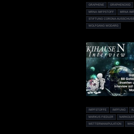
GRAPHENE
GRAPHENOXID
MRNA IMFPSTOFF
MRNA IM
STIFTUNG CORONA-AUSSCHUSS
WOLFGANG WODARG
IMPFSTOFFE
IMPFUNG
K
MARKUS FIEDLER
NARKOLEP
WETTERMANIPULATION
WH