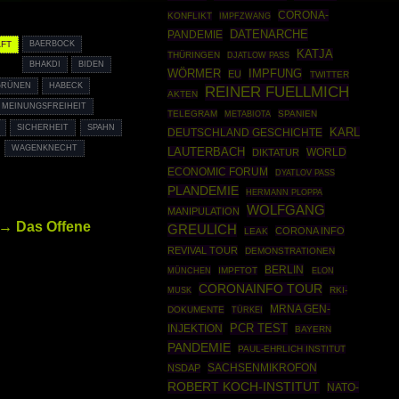
CORONA-
KONFLIKT
IMPFZWANG
DATENARCHE
PANDEMIE
FT
BAERBOCK
KATJA
THÜRINGEN
DJATLOW PASS
BHAKDI
BIDEN
WÖRMER
IMPFUNG
EU
TWITTER
GRÜNEN
HABECK
REINER FUELLMICH
AKTEN
MEINUNGSFREIHEIT
TELEGRAM
SPANIEN
METABIOTA
SICHERHEIT
SPAHN
DEUTSCHLAND GESCHICHTE
KARL
WAGENKNECHT
LAUTERBACH
WORLD
DIKTATUR
ECONOMIC FORUM
DYATLOV PASS
PLANDEMIE
HERMANN PLOPPA
WOLFGANG
MANIPULATION
→ Das Offene
GREULICH
CORONA INFO
LEAK
REVIVAL TOUR
DEMONSTRATIONEN
BERLIN
MÜNCHEN
IMPFTOT
ELON
CORONAINFO TOUR
RKI-
MUSK
MRNA GEN-
DOKUMENTE
TÜRKEI
PCR TEST
INJEKTION
BAYERN
PANDEMIE
PAUL-EHRLICH INSTITUT
SACHSENMIKROFON
NSDAP
ROBERT KOCH-INSTITUT
NATO-