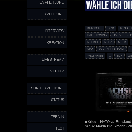
EMPFEHLUNG
ERMITTLUNG
BLACKOUT
BSW
BUNDES
INTERVIEW
HALDENWANG
HAUSDURCH
MERKEL
MERZ
MUSK
KREATION
SPD
SUCHARIT BHAKDI
WELTKRIEG
X
ZDF
Z
LIVESTREAM
MEDIUM
SONDERMELDUNG
STATUS
TERMIN
■ Krieg – NATO vs. Russland
mit RA Martin Braukmann (Vi
TEST