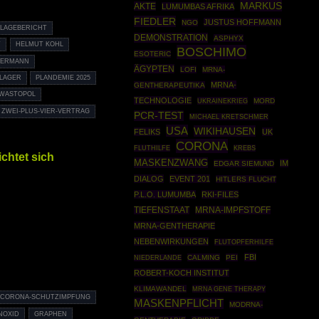
MARKUS
AKTE
LUMUMBAS AFRIKA
FIEDLER
JUSTUS HOFFMANN
NGO
 LAGEBERICHT
DEMONSTRATION
ASPHYX
T
HELMUT KOHL
BOSCHIMO
ESOTERIC
MERMANN
ÄGYPTEN
LOFI
MRNA-
LAGER
PLANDEMIE 2025
MRNA-
GENTHERAPEUTIKA
WASTOPOL
TECHNOLOGIE
UKRAINEKRIEG
MORD
ZWEI-PLUS-VIER-VERTRAG
PCR-TEST
MICHAEL KRETSCHMER
USA
WIKIHAUSEN
FELIKS
UK
CORONA
FLUTHILFE
KREBS
chtet sich
MASKENZWANG
IM
EDGAR SIEMUND
DIALOG
EVENT 201
HITLERS FLUCHT
P.L.O. LUMUMBA
RKI-FILES
TIEFENSTAAT
MRNA-IMPFSTOFF
MRNA-GENTHERAPIE
NEBENWIRKUNGEN
FLUTOPFERHILFE
FBI
CALMING
PEI
NIEDERLANDE
ROBERT-KOCH INSTITUT
KLIMAWANDEL
MRNA GENE THERAPY
CORONA-SCHUTZIMPFUNG
MASKENPFLICHT
MODRNA-
NOXID
GRAPHEN