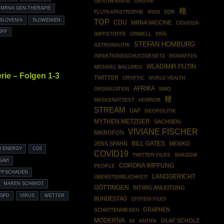
GENTHERAPIE
GRIPPE
MRNA GEN-THERAPIE
種
FLUTKATASTROPHE
DDR
WIEN
SLOVENIA
SLOWENIEN
TOP
CDU
MRNA VACCINE
COVID19-
OFF
IMPFSTOFFE
ORWELL
PRÄ-
STEFAN HOMBURG
ASTRONAUTIK
INFEKTIONSSCHUTZGESETZ
BIOWAFFEN
WLADIMIR PUTIN
MICHAEL BALLWEG
ie – Folgen 1-3
TWITTER
CRYPTIC
WORLD HEALTH
AFRIKA
ORGANIZATION
NWO
種
MASKENATTEST
HORROR
STREAM
UAP
GEOPOLITIK
MYTHEN METZGER
SACHSEN-
VIVIANE FISCHER
MIKROFON
JENS SPAHN
BILL GATES
MEXIKO
 ENERGY
CO2
COVID19
TWITTER FILES
SHADOW
GAVI
CORONA IMPFUNG
PEOPLE
PFSCHADEN
LANDGERICHT
ÜBERSTERBLICHKEIT
MAREN SCHMIDT
GÖTTINGEN
BITWIG ANLEITUNG
SPD
VIRUS
WETTER
BUNDESTAG
EPSTEIN FILES
GRAPHEN
SCHATTENWESEN
MODERNA
OLAF SCHOLZ
ANTIFA
3G