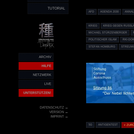
TUTORIAL
AFD
AGENDA 2030
ANNA
KRIEG
KRIEG GEGEN RUSSL
MICHAEL STÜRZENBERGER
POLITISCHER ISLAM
RKI-DO
STEFAN HOMBURG
STREUM
ARCHIV
HILFE
NETZWERK
LIVE
UNTERSTÜTZEN!
←
DATENSCHUTZ
←
VERSION
←
IMPRINT
5G
ANTIGENTEST
« ZUR