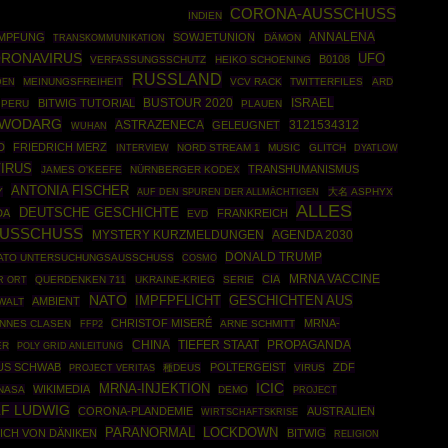
CORONA-AUSSCHUSS
INDIEN
ANNALENA
IMPFUNG
SOWJETUNION
DÄMON
TRANSKOMMUNIKATION
RONAVIRUS
UFO
B0108
VERFASSUNGSSCHUTZ
HEIKO SCHOENING
RUSSLAND
MEINUNGSFREIHEIT
VCV RACK
TWITTERFILES
ARD
DEN
BUSTOUR 2020
ISRAEL
BITWIG TUTORIAL
PERU
PLAUEN
 WODARG
ASTRAZENECA
3121534312
GELEUGNET
WUHAN
D
FRIEDRICH MERZ
NORD STREAM 1
MUSIC
GLITCH
INTERVIEW
DYATLOW
IRUS
TRANSHUMANISMUS
JAMES O'KEEFE
NÜRNBERGER KODEX
ANTONIA FISCHER
Y
大名 ASPHYX
AUF DEN SPUREN DER ALLMÄCHTIGEN
ALLES
DEUTSCHE GESCHICHTE
DA
FRANKREICH
EVD
USSCHUSS
AGENDA 2030
MYSTERY KURZMELDUNGEN
DONALD TRUMP
ATO UNTERSUCHUNGSAUSSCHUSS
COSMO
CIA
MRNA VACCINE
QUERDENKEN 711
UKRAINE-KRIEG
SERIE
R ORT
NATO
IMPFPFLICHT
GESCHICHTEN AUS
AMBIENT
WALT
CHRISTOF MISERÉ
MRNA-
NNES CLASEN
FFP2
ARNE SCHMITT
CHINA
TIEFER STAAT
PROPAGANDA
ER
POLY GRID ANLEITUNG
US SCHWAB
POLTERGEIST
ZDF
種DEUS
VIRUS
PROJECT VERITAS
ICIC
MRNA-INJEKTION
WIKIMEDIA
NASA
DEMO
PROJECT
F LUDWIG
CORONA-PLANDEMIE
AUSTRALIEN
WIRTSCHAFTSKRISE
PARANORMAL
LOCKDOWN
ICH VON DÄNIKEN
BITWIG
RELIGION