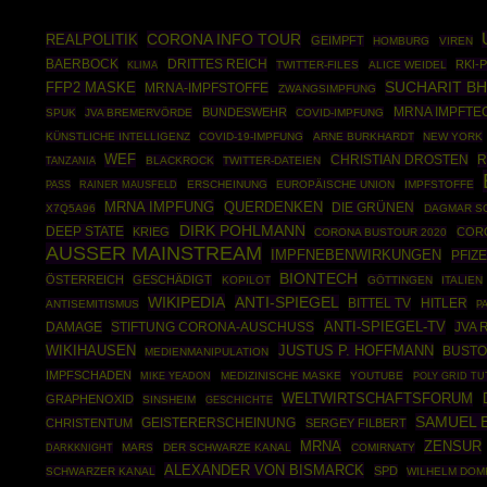
CORONA INFO TOUR
REALPOLITIK
GEIMPFT
HOMBURG
VIREN
BAERBOCK
DRITTES REICH
RKI-
TWITTER-FILES
ALICE WEIDEL
KLIMA
SUCHARIT BH
FFP2 MASKE
MRNA-IMPFSTOFFE
ZWANGSIMPFUNG
MRNA IMPFTE
BUNDESWEHR
SPUK
JVA BREMERVÖRDE
COVID-IMPFUNG
KÜNSTLICHE INTELLIGENZ
COVID-19-IMPFUNG
ARNE BURKHARDT
NEW YORK
WEF
CHRISTIAN DROSTEN
R
BLACKROCK
TWITTER-DATEIEN
TANZANIA
RAINER MAUSFELD
ERSCHEINUNG
EUROPÄISCHE UNION
IMPFSTOFFE
PASS
MRNA IMPFUNG
QUERDENKEN
DIE GRÜNEN
X7Q5A96
DAGMAR S
DIRK POHLMANN
DEEP STATE
KRIEG
COR
CORONA BUSTOUR 2020
AUSSER MAINSTREAM
IMPFNEBENWIRKUNGEN
PFIZ
BIONTECH
ÖSTERREICH
GESCHÄDIGT
KOPILOT
GÖTTINGEN
ITALIEN
WIKIPEDIA
ANTI-SPIEGEL
BITTEL TV
HITLER
ANTISEMITISMUS
P
ANTI-SPIEGEL-TV
STIFTUNG CORONA-AUSCHUSS
JVA
DAMAGE
WIKIHAUSEN
JUSTUS P. HOFFMANN
BUST
MEDIENMANIPULATION
IMPFSCHADEN
MEDIZINISCHE MASKE
YOUTUBE
POLY GRID TU
MIKE YEADON
WELTWIRTSCHAFTSFORUM
GRAPHENOXID
SINSHEIM
GESCHICHTE
SAMUEL 
CHRISTENTUM
GEISTERERSCHEINUNG
SERGEY FILBERT
MRNA
ZENSUR
DARKKNIGHT
MARS
DER SCHWARZE KANAL
COMIRNATY
ALEXANDER VON BISMARCK
SPD
SCHWARZER KANAL
WILHELM DOM