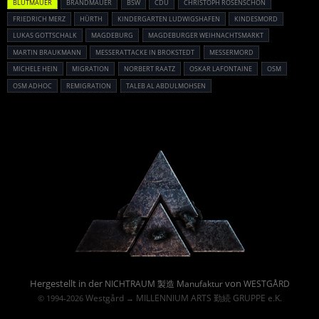
BLUTMAUER
BRANDMAUER
BSW
CDU
CHRISTOPH ROSENSCHON
FRIEDRICH MERZ
HÜRTH
KINDERGARTEN LUDWIGSHAFEN
KINDESMORD
LUKAS GOTTSCHALK
MAGDEBURG
MAGDEBURGER WEIHNACHTSMARKT
MARTIN BRAUKMANN
MESSERATTACKE IN BROKSTEDT
MESSERMORD
MICHELE HEIN
MIGRATION
NORBERT RAATZ
OSKAR LAFONTAINE
OSM
OSM ADHOC
REMIGRATION
TALEB AL ABDULMOHSEN
Powered By :
Hergestellt in der
von
NICHTRAUM 製造 Manufaktur
WESTGÅRD
Westgård
MILLENNIUM ARTS 勤続 GRUPPE e.K.
© 1994-2026
→