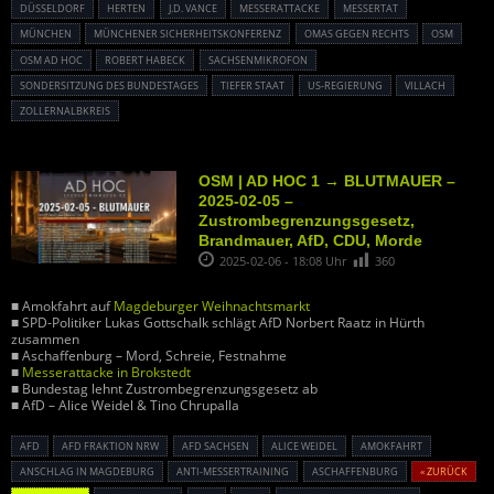
DÜSSELDORF
HERTEN
J.D. VANCE
MESSERATTACKE
MESSERTAT
MÜNCHEN
MÜNCHENER SICHERHEITSKONFERENZ
OMAS GEGEN RECHTS
OSM
OSM AD HOC
ROBERT HABECK
SACHSENMIKROFON
SONDERSITZUNG DES BUNDESTAGES
TIEFER STAAT
US-REGIERUNG
VILLACH
ZOLLERNALBKREIS
OSM | AD HOC 1 → BLUTMAUER –
2025-02-05 –
Zustrombegrenzungsgesetz,
Brandmauer, AfD, CDU, Morde
2025-02-06 - 18:08 Uhr
360
■ Amokfahrt auf
Magdeburger Weihnachtsmarkt
■ SPD-Politiker Lukas Gottschalk schlägt AfD Norbert Raatz in Hürth
zusammen
■ Aschaffenburg – Mord, Schreie, Festnahme
■
Messerattacke in Brokstedt
■ Bundestag lehnt Zustrombegrenzungsgesetz ab
■ AfD – Alice Weidel & Tino Chrupalla
AFD
AFD FRAKTION NRW
AFD SACHSEN
ALICE WEIDEL
AMOKFAHRT
ANSCHLAG IN MAGDEBURG
ANTI-MESSERTRAINING
ASCHAFFENBURG
« ZURÜCK