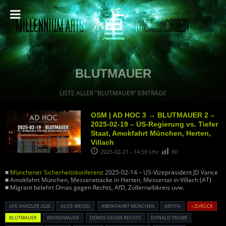
BLUTMAUER
LISTE ALLER "BLUTMAUER" EINTRÄGE
OSM | AD HOC 3 → BLUTMAUER 2 –
2025-02-19 – US-Regierung vs. Tiefer
Staat, Amokfahrt München, Herten,
Villach
2025-02-21 - 14:59 Uhr
80
■
Münchener Sicherheitskonferenz
2025-02-14 – US-Vizepräsident JD Vance
■ Amokfahrt München, Messerattacke in Herten, Messertat in Villach (AT)
■ Migrant belehrt Omas gegen Rechts, AfD, Zollernalbkreis uvw.
AFD KANZLER 2026
ALICE WEIDEL
AMOKFAHRT MÜNCHEN
ANTIFA
« ZURÜCK
BLUTMAUER
BRANDMAUER
DEMOS GEGEN RECHTS
DONALD TRUMP