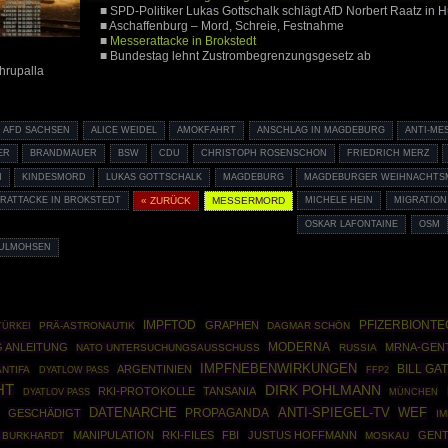
■ SPD-Politiker Lukas Gottschalk schlägt AfD Norbert Raatz in
■ Aschaffenburg – Mord, Schreie, Festnahme
■
Messerattacke in Brokstedt
■ Bundestag lehnt Zustrombegrenzungsgesetz ab
hrupalla
AFD SACHSEN
ALICE WEIDEL
AMOKFAHRT
ANSCHLAG IN MAGDEBURG
ANTI-ME
ER
BRANDMAUER
BSW
CDU
CHRISTOPH ROSENSCHON
FRIEDRICH MERZ
N
KINDESMORD
LUKAS GOTTSCHALK
MAGDEBURG
MAGDEBURGER WEIHNACHTS
RATTACKE IN BROKSTEDT
« ZURÜCK
MESSERMORD
MICHELE HEIN
MIGRATION
OSKAR LAFONTAINE
OSM
DULMOHSEN
IMPFTOD
PFIZERBIONTE
GRAPHEN
TÜRKEI
PRÄ-ASTRONAUTIK
DAGMAR SCHÖN
MODERNA
G ANLEITUNG
MRNA-GEN
NATO UNTERSUCHUNGSAUSSCHUSS
RUSSIA
IMPFNEBENWIRKUNGEN
ARGENTINIEN
BILL GA
ANTIFA
FFP2
DYATLOW PASS
HT
DIRK POHLMANN
RKI-PROTOKOLLE
TANSANIA
MÜNCHEN
DYATLOV PASS
DATENARCHE
ANTI-SPIEGEL-TV
PROPAGANDA
WEF
GESCHÄDIGT
I
MANIPULATION
RKI-FILES
FBI
JUSTUS HOFFMANN
GENT
 BURKHARDT
MOSKAU