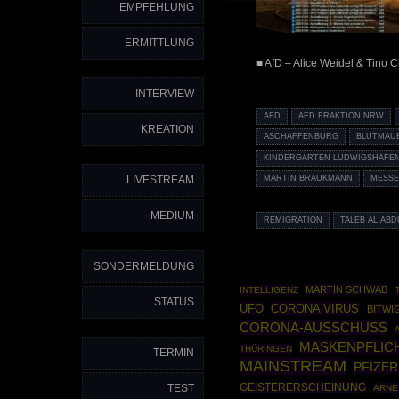
EMPFEHLUNG
ERMITTLUNG
■ AfD – Alice Weidel & Tino C
INTERVIEW
AFD
AFD FRAKTION NRW
KREATION
ASCHAFFENBURG
BLUTMAU
KINDERGARTEN LUDWIGSHAFE
LIVESTREAM
MARTIN BRAUKMANN
MESSE
MEDIUM
REMIGRATION
TALEB AL AB
SONDERMELDUNG
MARTIN SCHWAB
INTELLIGENZ
STATUS
UFO
CORONA VIRUS
BITWI
CORONA-AUSSCHUSS
MASKENPFLIC
THÜRINGEN
TERMIN
MAINSTREAM
PFIZER
TEST
GEISTERERSCHEINUNG
ARNE