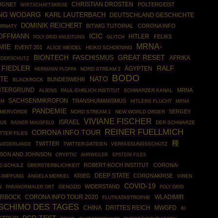
CHRISTIAN DROSTEN
UGNET
POLTERGEIST
WIRTSCHAFTSKRISE
NG WODARG
KARL LAUTERBACH
DEUTSCHLAND GESCHICHTE
DOMINIK REICHERT
BITWIG TUTORIAL
CORONA INFO
IRNATY
ICIC
HOFFMANN
HITLER
FELIKS
POLY GRID ANLEITUNG
GLITCH
MRNA-
MIE
EVENT 201
ALICE WEIDEL
HEIKO SCHOENING
BIONTECH
GREAT RESET
FASCHISMUS
AFRIKA
NDERSCHUTZ
 FIEDLER
RALF
ÄGYPTEN
HERMANN PLOPPA
NORD STREAM 2
BODO
NATO
HTE
BUNDESWEHR
BLACKROCK
NTERGRUND
MRNA
ALIENS
PAUL-EHRLICH INSTITUT
SCHWARZER KANAL
SACHSENMIKROFON
TRANSHUMANISMUS
EM
HITLERS FLUCHT
MRNA
PANDEMIE
SERGEY
EMERVÖRDE
NORD STREAM 1
NEW WORLD ORDER
VIVIANE FISCHER
ISRAEL
RUS
RAINER MAUSFELD
DER SCHWARZE
REINER FUELLMICH
CORONA INFO TOUR
TTER FILES
種
TWITTER
TWITTER-DATEIEN
VERFASSUNGSSCHUTZ
NIEDERLANDE
SON AND JOHNSON
CRYPTIC
AHRWEILER
EPSTEIN FILES
ROBERT-KOCH INSTITUT
CORONA-
E-SCHULZ
ÜBERSTERBLICHKEIT
DEEP STATE
KRIEG
CORONAKRISE
-IMPFUNG
ANGELA MERKEL
VIREN
COVID-19
WIDERSTAND
N
GENOZID
POLY GRID
PARANORMALER ORT
ERBOCK
CORONA INFO TOUR 2020
WLADIMIR
FLUTKATASTROPHE
SCHIMO DES TAGES
CHINA
DRITTES REICH
MWGFD
KI