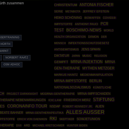
 Hürth zusammen
ANTONIA FISCHER
CHRISTENTUM
SERIE
JEFFREY EPSTEIN
METABIOTA
HEIKO SCHÖNING
BIOWAFFEN
COVID19-
PCR
IMPFSTOFFE
ANTHONY FAUCI
BOSCHIMO-NEWS
TEST
WORLD
HEALTH ORGANIZATION
DÄMON
DER
SSERTRAINING
INFEKTIONSSCHUTZGESETZ
MENSCH
HÜRTH
JENS SPAHN
ANTISEMITISMUS
MARKT
DIKTATUR
MUSIC
JAPAN
RELIGION
NORBERT RAATZ
MRNA-INJEKTION
MRNA
GEIMPFT
OSM ADHOC
GEN-THERAPIE
MYTHEN METZGER
MARKUS HAINTZ
MEDIENMANIPULATION
MRNA-IMPFSTOFFE
BERLIN
NATIONALSOZIALISMUS
KÜNSTLICHE
CH
MRNA-IMPFSCHADEN
PROJECT DARKKNIGHT
MODRNA-GENTHERAPIE
STIFTUNG
THERAPIE NEBENWIRKUNGEN
FRIEDRICH MERZ
ICIC.LAW
CORONAINFO TOUR
TES
NSDAP
ALIEN
ROBERT KENNEDY JR.
ALLES AUSSER
BEATE BAHNER
MRNA-GENTHERAPEUTIKA
RKI
SOWJETUNION
MPFSTOFFE
SKEPTIKER
ERICH VON DAENIKEN
HERAPIE
ARD
DIVI
MICHAEL KRETSCHMER
HUNTER BIDEN