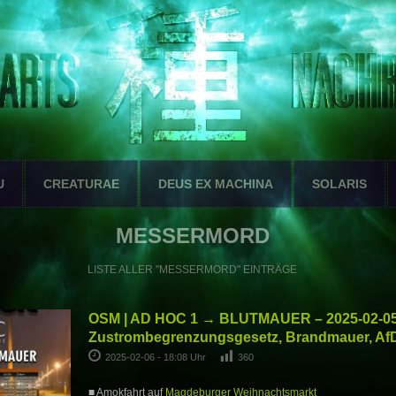
U
CREATURAE
DEUS EX MACHINA
SOLARIS
MESSERMORD
LISTE ALLER "MESSERMORD" EINTRÄGE
OSM | AD HOC 1 → BLUTMAUER – 2025-02-05
Zustrombegrenzungsgesetz, Brandmauer, Af
2025-02-06 - 18:08 Uhr
360
■ Amokfahrt auf
Magdeburger Weihnachtsmarkt