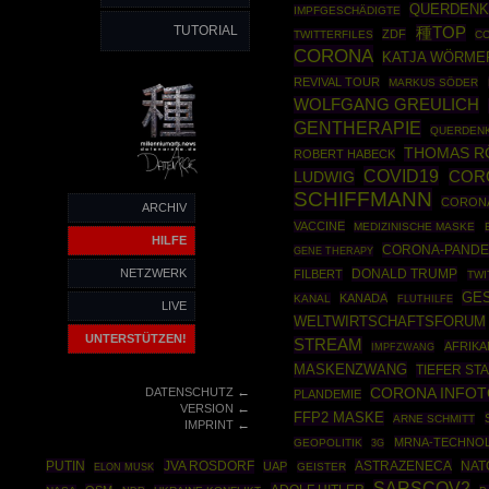
QUERDENK
IMPFGESCHÄDIGTE
TUTORIAL
種TOP
ZDF
TWITTERFILES
CO
CORONA
KATJA WÖRME
REVIVAL TOUR
MARKUS SÖDER
WOLFGANG GREULICH
GENTHERAPIE
QUERDENK
THOMAS R
ROBERT HABECK
COVID19
LUDWIG
COR
SCHIFFMANN
CORON
ARCHIV
VACCINE
MEDIZINISCHE MASKE
HILFE
CORONA-PANDE
GENE THERAPY
NETZWERK
DONALD TRUMP
FILBERT
TWI
GES
KANADA
KANAL
FLUTHILFE
LIVE
WELTWIRTSCHAFTSFORUM
UNTERSTÜTZEN!
STREAM
AFRIKA
IMPFZWANG
MASKENZWANG
TIEFER ST
←
CORONA INFO
DATENSCHUTZ
PLANDEMIE
←
VERSION
FFP2 MASKE
ARNE SCHMITT
←
IMPRINT
MRNA-TECHNO
GEOPOLITIK
3G
PUTIN
JVA ROSDORF
ASTRAZENECA
NAT
UAP
GEISTER
ELON MUSK
SARSCOV2