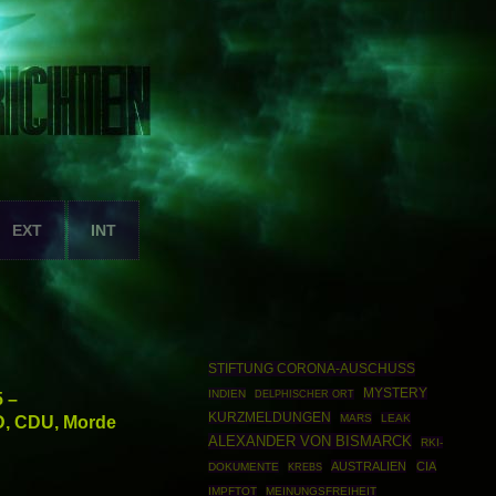
EXT
INT
STIFTUNG CORONA-AUSCHUSS
MYSTERY
INDIEN
 –
DELPHISCHER ORT
KURZMELDUNGEN
D, CDU, Morde
MARS
LEAK
ALEXANDER VON BISMARCK
RKI-
AUSTRALIEN
CIA
DOKUMENTE
KREBS
IMPFTOT
MEINUNGSFREIHEIT