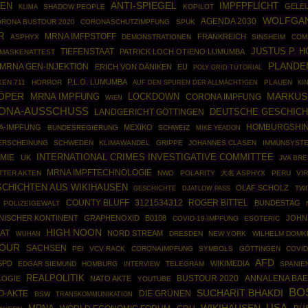
ANTI-SPIEGEL
IMPFPFLICHT
EN
GELE
SHADOW PEOPLE
KOPILOT
KLIMA
WOLFGA
AGENDA 2030
RONA BUSTOUR 2020
CORONASCHUTZIMPFUNG
SPUK
R
MRNA IMFPSTOFF
FRANKREICH
ASPHYX
DEMONSTRATIONEN
SINSHEIM
COM
JUSTUS P. 
TIEFENSTAAT
PATRICK LOCH OTIENO LUMUMBA
MASKENATTEST
PLANDE
MRNA GEN-INJEKTION
ERICH VON DÄNIKEN
EU
POLY GRID TUTORIAL
P.L.O. LUMUMBA
EN 711
HORROR
PLAUEN
AUF DEN SPUREN DER ALLMÄCHTIGEN
KI
ÖPER
MARKUS
MRNA IMPFUNG
LOCKDOWN
CORONA IMPFUNG
WIEN
ONA-AUSSCHUSS
DEUTSCHE GESCHIC
LANDGERICHT GÖTTINGEN
HOMBURGSHI
A-IMPFUNG
MEXIKO
BUNDESREGIERUNG
SCHWEIZ
MIKE YEADON
ERSCHEINUNG
SCHWEDEN
KLIMAWANDEL
GRIPPE
JOHANNES CLASEN
IMMUNSYST
INTERNATIONAL CRIMES INVESTIGATIVE COMMITTEE
MIE
UK
JVA BR
MRNA IMPFTECHNOLOGIE
TTER AKTEN
NWO
POLARITY
大名 ASPHYX
PERU
VI
CHICHTEN AUS WIKIHAUSEN
OLAF SCHOLZ
GESCHICHTE
TWI
DJATLOW PASS
COUNTY BLUFF
3121534312
ROGER BITTEL
BUNDESTAG
POLIZEIGEWALT
NISCHER KONTINENT
GRAPHENOXID
B0108
JOHN
COVID-19-IMPFUNG
ESOTERIC
HIGH NOON
AAT
NORD STREAM
DRESDEN
NEW YORK
WILHELM DOMK
WUHAN
TOUR
SACHSEN
PEI
VCV RACK
CORONAIMPFUNG
SYMBOLS
GÖTTINGEN
COVID
AFD
SPD
WIKIMEDIA
EDGAR SIEMUND
HOMBURG
TELEGRAM
SPANIE
INTERVIEW
REALPOLITIK
BUSTOUR 2020
ANNALENA BA
LOGIE
NATO AKTE
YOUTUBE
BO
SUCHARIT BHAKDI
O-AKTE
DIE GRÜNEN
BSW
TRANSKOMMUNIKATION
USA