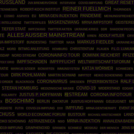
RUSSLAND
GREAT RESE
JVA BREMERVÖRDE
COVID-IMPFUNG
INTERVIEW
REINER FUELLMICH
ROBERT-KOCH INSTITUT
TTENWESEN
THÜRINGEN
PANDEMIE
MRNA GEN-INJEKTION
EU
G
COSMO
ASPHYX
MEINUNGSFREIHEIT
MASKENZWANG
MRNA IMFPSTOFF
GEISTER
 INTELLIGENZ
TWITTERFILES
TIEFER STAAT
IMPFZWANG
TWITTER AKTEN
UKRAINE-KRIEG
DDR
SHADOW PEOP
ALLES AUSSER MAINSTREAM
TE
ADOLF HITLER
VIREN
CRY
MARKUS FIEDLER
A-IMPFSTOFF
BUNDESTAG
TWITTER
NASA
UKRAINE-K
OLZ
BITWIG ANLEITUNG
CHRISTENTUM
P.L.O. LUMUM
MORD
HOMBURG
PLAUEN
CORONAINFO TOUR
DOMINIK REICHERT
PFIZ
NSDAP
NORD STREAM
IMPFSCHADEN
IMPFPFLICHT
WELTWIRTSCHAFTSFORUM
POLY GRID
KATJA WÖRMER
ATIE
MARKUS SÖDER
BIOWAFFEN
IMMUNSYSTEM
SCHWEDEN
DIRK POHLMANN
 TOUR
MARTIN SCHWAB
IMPFTOT
HEIKO SCHOENING
SINS
CORONAVIRUS
RALF 
PFIZERBIONTECH
D ORDER
BLACKROCK
DRESDEN
COVID-19
STEFAN HOMBURG
WIDERSTAND
MEDIZINISCHE MASKE
EDGAR
種STREAM
CORONA INFOTOUR
JUSTUS P. HOFFMANN
POLARITY
BOSCHIMO
BERLIN
DIKTATUR
JUSTUS HOFFMANN
GELEUGNET
MR
YX
IMPFUNG
EVENT 2
HÄDIGTE
PUTIN
COVID-19-IMPFUNG
MRNA-GENTHERAPY
DIVI
CHUSS
WORLD ECONOMIC FORUM
BUSTOUR
LAND
MICHAEL KRETSCHMER
MRNA-INJEKTION
ASTRAZENECA
ANNALENA BAER
EIKO SCHÖNING
NGO
ID19-IMPFUNG
GRAPHENOXID
JENS S
SPANIEN
SCHWEIZ
MOSKAU
DER MENSCH