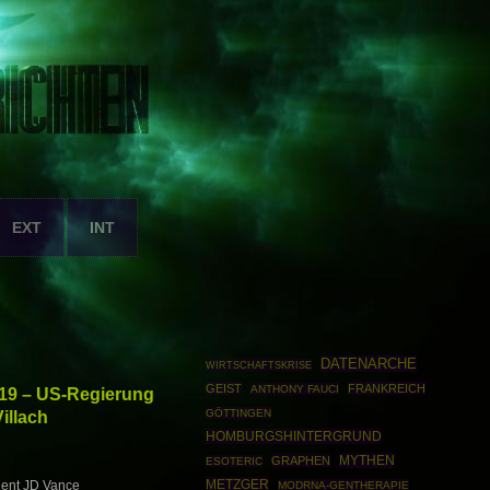
EXT
INT
DATENARCHE
WIRTSCHAFTSKRISE
GEIST
FRANKREICH
ANTHONY FAUCI
19 – US-Regierung
illach
GÖTTINGEN
HOMBURGSHINTERGRUND
MYTHEN
GRAPHEN
ESOTERIC
METZGER
ent JD Vance
MODRNA-GENTHERAPIE