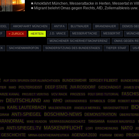
■ Amokfahrt München, Messerattacke in Herten, Messertat in Vil
■ Migrant belehrt Omas gegen Rechts, AfD, Zollernalbkreis uvw.
EIDEL
AMOKFAHRT MÜNCHEN
ANTIFA
BLUTMAUER
BRANDMAUER
DEMOS GE
RF
« ZURÜCK
HERTEN
J.D. VANCE
MESSERATTACKE
MESSERTAT
MÜNCH
MÜNCHENER SICHERHEITSKONFERENZ
OMAS GEGEN RE
CK
SACHSENMIKROFON
SONDERSITZUNG DES BUNDESTAGES
TIEFER STAAT
US-
R
BUNDESWEHR
SERGEY FILBERT
BUNDESRE
AUF DEN SPUREN DER ALLMÄCHTIGEN
DEEP STATE
JVA ROSDORF
POLTERGEIST
GESCHÄDIGT
STER
NWO
JAMES O'
FASCHI
ARZE KANAL
VCV RACK
PROZESS
POLY GRID TUTORIAL
PROJECT VERITAS
DEUTSCHLAND
WHO
OSM
PY
ARD
UKRAINEKRIEG
SYMBOLS
ROBERT KENN
BO
KARL LAUTERBACH
EIN
MULDENTALER
ANGELA MERKEL
MASKENATTEST
BOSCHIMO-NEWS
ANTI-SPIEGEL
DEMONSTRATION
EGRAM
ÜBERSTERB
ARANORMAL
TANSANIA
VERFASSUNGSSCHUTZ
RAINER MAUSFELD
MIKE YEADON
MASKENPFLICHT
NATO
ANTI-SPIEGEL-TV
US
LOFI
ERSCHEINUNG
J
 GESCHICHTE
AGENDA 2030
PROP
MRNA-GENTHERAPEUTIKA
PSIRAM
DEMO