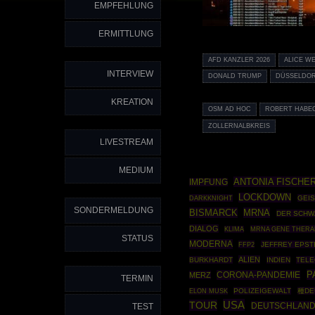
EMPFEHLUNG
ERMITTLUNG
AFD KANZLER 2026
ALICE W
INTERVIEW
DONALD TRUMP
DÜSSELDO
KREATION
OSM AD HOC
ROBERT HABE
ZOLLERNALBKREIS
LIVESTREAM
MEDIUM
ANTONIA FISCHE
IMPFUNG
LOCKDOWN
DARKKNIGHT
GEI
SONDERMELDUNG
BISMARCK
MRNA
DER SCHW
DIALOG
MRNA GENE THERA
KLIMA
STATUS
MODERNA
FFP2
JEFFREY EPST
ALIEN
BURKHARDT
INDIEN
TEL
P
CORONA-PANDEMIE
MERZ
TERMIN
POLIZEIGEWALT
種DE
ELON MUSK
USA
TOUR
DEUTSCHLAND
TEST