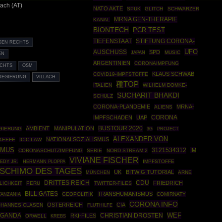
lach (AT)
NATO AKTE
SPUK
GLITCH
SCHWARZER
MRNA GEN-THERAPIE
KANAL
BIONTECH
PCR TEST
STIFTUNG CORONA-
TIEFENSTAAT
GEN RECHTS
UFO
AUSCHUSS
SPD
MUSIC
JAPAN
EN
ARGENTINIEN
CORONAIMPFUNG
CHTS
OSM
KLAUS SCHWAB
COVID19-IMPFSTOFFE
REGIERUNG
VILLACH
種TOP
ITALIEN
WILHELM DOMKE-
SUCHARIT BHAKDI
SCHULZ
CORONA-PLANDEMIE
MRNA-
ALIENS
IMPFSCHADEN
UAP
CORONA
BUSTOUR 2020
AMBIENT
MANIPULATION
GIERUNG
PROJECT
3G
ALEXANDER VON
NATIONALSOZIALISMUS
KEEFE
ICIC.LAW
SMUS
3121534312
IM
CORONASCHUTZIMPFUNG
SERIE
NORD STREAM 2
VIVIANE FISCHER
EDY JR.
HERMANN PLOPPA
IMPFSTOFFE
SCHIMO DES TAGES
UK
BITWIG TUTORIAL
MÜNCHEN
ARNE
DRITTES REICH
CDU
FRIEDRICH
LICHKEIT
PERU
TWITTER-FILES
BILL GATES
TRANSHUMANISMUS
GEOPOLITIK
COMIRNATY
TANZANIA
CORONA INFO
ÖSTERREICH
CIA
OHANNES CLASEN
FLUTHILFE
AGANDA
CHRISTIAN DROSTEN
WEF
RKI-FILES
ORWELL
KREBS