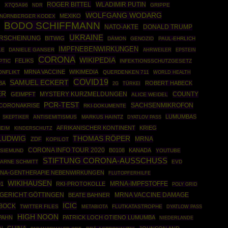
T
ROGER BITTEL
WLADIMIR PUTIN
X7Q5A96
GRIPPE
NDR
WOLFGANG WODARG
MEXIKO
NÜRNBERGER KODEX
BODO SCHIFFMANN
NATO-AKTE
DONALD TRUMP
UKRAINE
ERSCHEINUNG
BITWIG
DÄMON
GENOZID
PAUL-EHRLICH
IMPFNEBENWIRKUNGEN
LE
DANIELE GANSER
AHRWEILER
EPSTEIN
CORONA
WIKIPEDIA
FELIKS
PTIC
INFEKTIONSSCHUTZGESETZ
MRNA VACCINE
WIKIMEDIA
ONFLIKT
QUERDENKEN 711
WORLD HEALTH
COVID19
SAMUEL ECKERT
BA
ROBERT HABECK
TÜRKEI
2G
ER
COUNTY
GEIMPFT
MYSTERY KURZMELDUNGEN
ALICE WEIDEL
PCR-TEST
SACHSENMIKROFON
CORONAKRISE
RKI-DOKUMENTE
LUMUMBAS
SKEPTIKER
ANTISEMITISMUS
MARKUS HAINTZ
DYATLOV PASS
AFRIKANISCHER KONTINENT
KRIEG
HEIM
KINDERSCHUTZ
LUDWIG
THOMAS RÖPER
MRNA
ZDF
KOPILOT
CORONA INFO TOUR 2020
B0108
KANADA
 SIEMUND
YOUTUBE
STIFTUNG CORONA-AUSSCHUSS
ARNE SCHMITT
EVD
NA-GENTHERAPIE NEBENWIRKUNGEN
FLUTOPFERHILFE
WIKIHAUSEN
MRNA-IMPFSTOFFE
01
RKI-PROTOKOLLE
POLY GRID
GERICHT GÖTTINGEN
BEATE BAHNER
MRNA VACCINE DAMAGE
ICIC
BOCK
TWITTER FILES
FLUTKATASTROPHE
METABIOTA
DYATLOW PASS
HIGH NOON
PAHN
PATRICK LOCH OTIENO LUMUMBA
NIEDERLANDE