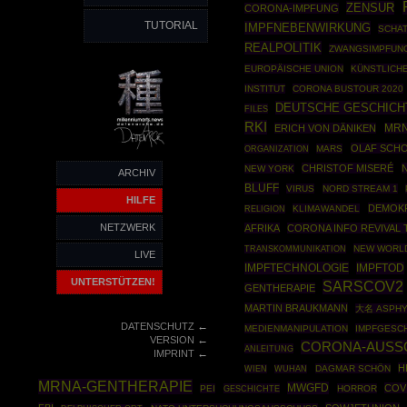
ZENSUR
CORONA-IMPFUNG
TUTORIAL
IMPFNEBENWIRKUNG
SCHA
REALPOLITIK
ZWANGSIMPFUN
EUROPÄISCHE UNION
KÜNSTLICHE
INSTITUT
CORONA BUSTOUR 2020
DEUTSCHE GESCHICH
FILES
RKI
ERICH VON DÄNIKEN
MRN
OLAF SCH
ORGANIZATION
MARS
CHRISTOF MISERÉ
NEW YORK
ARCHIV
BLUFF
VIRUS
NORD STREAM 1
HILFE
DEMOKR
KLIMAWANDEL
RELIGION
NETZWERK
AFRIKA
CORONA INFO REVIVAL
NEW WORL
TRANSKOMMUNIKATION
LIVE
IMPFTECHNOLOGIE
IMPFTOD
UNTERSTÜTZEN!
SARSCOV2
GENTHERAPIE
MARTIN BRAUKMANN
大名 ASPH
←
DATENSCHUTZ
MEDIENMANIPULATION
IMPFGESC
←
VERSION
CORONA-AUSS
ANLEITUNG
←
IMPRINT
H
DAGMAR SCHÖN
WIEN
WUHAN
MRNA-GENTHERAPIE
MWGFD
COV
PEI
GESCHICHTE
HORROR