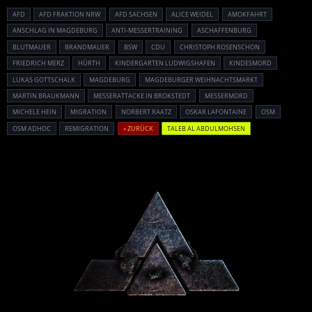
AFD
AFD FRAKTION NRW
AFD SACHSEN
ALICE WEIDEL
AMOKFAHRT
ANSCHLAG IN MAGDEBURG
ANTI-MESSERTRAINING
ASCHAFFENBURG
BLUTMAUER
BRANDMAUER
BSW
CDU
CHRISTOPH ROSENSCHON
FRIEDRICH MERZ
HÜRTH
KINDERGARTEN LUDWIGSHAFEN
KINDESMORD
LUKAS GOTTSCHALK
MAGDEBURG
MAGDEBURGER WEIHNACHTSMARKT
MARTIN BRAUKMANN
MESSERATTACKE IN BROKSTEDT
MESSERMORD
MICHELE HEIN
MIGRATION
NORBERT RAATZ
OSKAR LAFONTAINE
OSM
OSM ADHOC
REMIGRATION
« ZURÜCK
TALEB AL ABDULMOHSEN
Powered By :