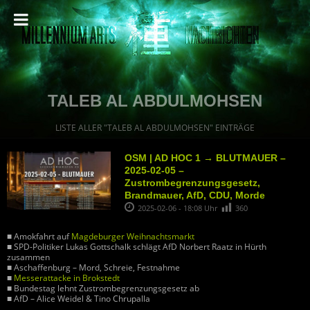
TALEB AL ABDULMOHSEN
LISTE ALLER "TALEB AL ABDULMOHSEN" EINTRÄGE
OSM | AD HOC 1 → BLUTMAUER –
2025-02-05 –
Zustrombegrenzungsgesetz,
Brandmauer, AfD, CDU, Morde
2025-02-06 - 18:08 Uhr
360
■ Amokfahrt auf
Magdeburger Weihnachtsmarkt
■ SPD-Politiker Lukas Gottschalk schlägt AfD Norbert Raatz in Hürth
zusammen
■ Aschaffenburg – Mord, Schreie, Festnahme
■
Messerattacke in Brokstedt
■ Bundestag lehnt Zustrombegrenzungsgesetz ab
■ AfD – Alice Weidel & Tino Chrupalla