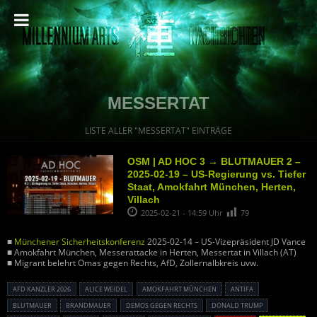
MESSERTAT
LISTE ALLER "MESSERTAT" EINTRÄGE
OSM | AD HOC 3 → BLUTMAUER 2 –
2025-02-19 – US-Regierung vs. Tiefer
Staat, Amokfahrt München, Herten,
Villach
2025-02-21 - 14:59 Uhr
79
■
Münchener Sicherheitskonferenz
2025-02-14 – US-Vizepräsident JD Vance
■ Amokfahrt München, Messerattacke in Herten, Messertat in Villach (AT)
■ Migrant belehrt Omas gegen Rechts, AfD, Zollernalbkreis uvw.
AFD KANZLER 2026
ALICE WEIDEL
AMOKFAHRT MÜNCHEN
ANTIFA
BLUTMAUER
BRANDMAUER
DEMOS GEGEN RECHTS
DONALD TRUMP