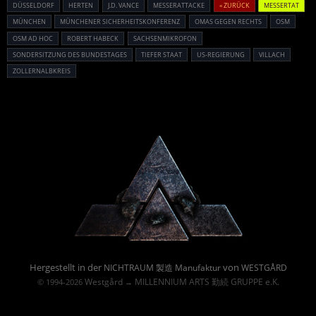
DÜSSELDORF
HERTEN
J.D. VANCE
MESSERATTACKE
« ZURÜCK
MESSERTAT
MÜNCHEN
MÜNCHENER SICHERHEITSKONFERENZ
OMAS GEGEN RECHTS
OSM
OSM AD HOC
ROBERT HABECK
SACHSENMIKROFON
SONDERSITZUNG DES BUNDESTAGES
TIEFER STAAT
US-REGIERUNG
VILLACH
ZOLLERNALBKREIS
Powered By :
Hergestellt in der
von
NICHTRAUM 製造 Manufaktur
WESTGÅRD
Westgård
MILLENNIUM ARTS 勤続 GRUPPE e.K.
© 1994-2026
→