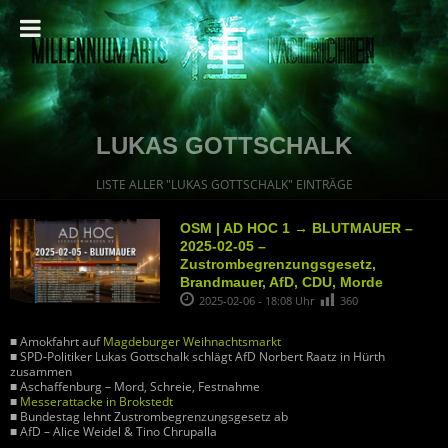
LUKAS GOTTSCHALK
LISTE ALLER "LUKAS GOTTSCHALK" EINTRÄGE
OSM | AD HOC 1 → BLUTMAUER –
2025-02-05 –
Zustrombegrenzungsgesetz,
Brandmauer, AfD, CDU, Morde
2025-02-06 - 18:08 Uhr
360
■ Amokfahrt auf
Magdeburger Weihnachtsmarkt
■ SPD-Politiker Lukas Gottschalk schlägt AfD Norbert Raatz in Hürth
zusammen
■ Aschaffenburg – Mord, Schreie, Festnahme
■
Messerattacke in Brokstedt
■ Bundestag lehnt Zustrombegrenzungsgesetz ab
■ AfD – Alice Weidel & Tino Chrupalla