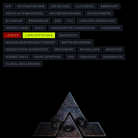
AFD
AFD FRAKTION NRW
AFD SACHSEN
ALICE WEIDEL
AMOKFAHRT
ANSCHLAG IN MAGDEBURG
ANTI-MESSERTRAINING
ASCHAFFENBURG
BLUTMAUER
BRANDMAUER
BSW
CDU
CHRISTOPH ROSENSCHON
FRIEDRICH MERZ
HÜRTH
KINDERGARTEN LUDWIGSHAFEN
KINDESMORD
« ZURÜCK
LUKAS GOTTSCHALK
MAGDEBURG
MAGDEBURGER WEIHNACHTSMARKT
MARTIN BRAUKMANN
MESSERATTACKE IN BROKSTEDT
MESSERMORD
MICHELE HEIN
MIGRATION
NORBERT RAATZ
OSKAR LAFONTAINE
OSM
OSM ADHOC
REMIGRATION
TALEB AL ABDULMOHSEN
Powered By :