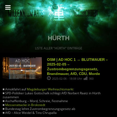
HÜRTH
LISTE ALLER "HÜRTH" EINTRÄGE
OSM | AD HOC 1 → BLUTMAUER –
2025-02-05 –
Zustrombegrenzungsgesetz,
Brandmauer, AfD, CDU, Morde
2025-02-06 - 18:08 Uhr
360
■ Amokfahrt auf
Magdeburger Weihnachtsmarkt
■ SPD-Politiker Lukas Gottschalk schlägt AfD Norbert Raatz in Hürth
zusammen
■ Aschaffenburg – Mord, Schreie, Festnahme
■
Messerattacke in Brokstedt
■ Bundestag lehnt Zustrombegrenzungsgesetz ab
■ AfD – Alice Weidel & Tino Chrupalla