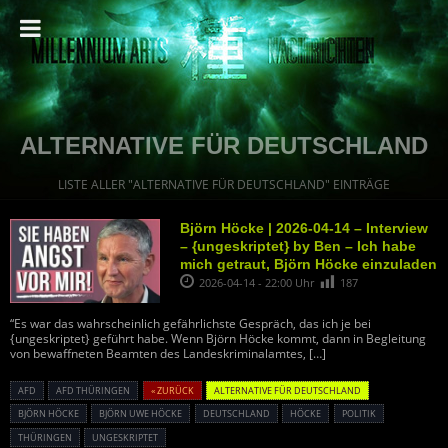
ALTERNATIVE FÜR DEUTSCHLAND
LISTE ALLER "ALTERNATIVE FÜR DEUTSCHLAND" EINTRÄGE
Björn Höcke | 2026-04-14 – Interview
– {ungeskriptet} by Ben – Ich habe
mich getraut, Björn Höcke einzuladen
2026-04-14 - 22:00 Uhr
187
“Es war das wahrscheinlich gefährlichste Gespräch, das ich je bei
{ungeskriptet} geführt habe. Wenn Björn Höcke kommt, dann in Begleitung
von bewaffneten Beamten des Landeskriminalamtes,
[…]
AFD
AFD THÜRINGEN
« ZURÜCK
ALTERNATIVE FÜR DEUTSCHLAND
BJÖRN HÖCKE
BJÖRN UWE HÖCKE
DEUTSCHLAND
HÖCKE
POLITIK
THÜRINGEN
UNGESKRIPTET