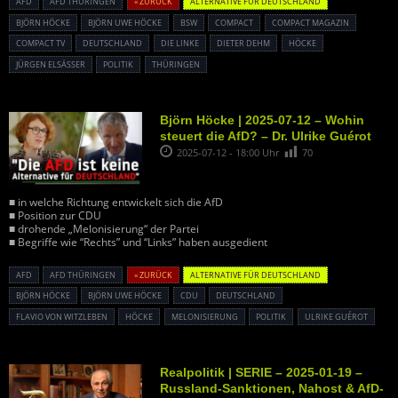
AFD
AFD THÜRINGEN
« ZURÜCK
ALTERNATIVE FÜR DEUTSCHLAND
BJÖRN HÖCKE
BJÖRN UWE HÖCKE
BSW
COMPACT
COMPACT MAGAZIN
COMPACT TV
DEUTSCHLAND
DIE LINKE
DIETER DEHM
HÖCKE
JÜRGEN ELSÄSSER
POLITIK
THÜRINGEN
Björn Höcke | 2025-07-12 – Wohin
steuert die AfD? – Dr. Ulrike Guérot
2025-07-12 - 18:00 Uhr
70
■ in welche Richtung entwickelt sich die AfD
■ Position zur CDU
■ drohende „Melonisierung“ der Partei
■ Begriffe wie “Rechts” und “Links” haben ausgedient
AFD
AFD THÜRINGEN
« ZURÜCK
ALTERNATIVE FÜR DEUTSCHLAND
BJÖRN HÖCKE
BJÖRN UWE HÖCKE
CDU
DEUTSCHLAND
FLAVIO VON WITZLEBEN
HÖCKE
MELONISIERUNG
POLITIK
ULRIKE GUÉROT
Realpolitik | SERIE – 2025-01-19 –
Russland-Sanktionen, Nahost & AfD-