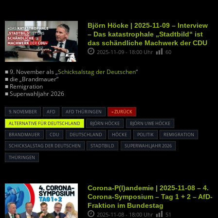
Björn Höcke | 2025-11-09 – Interview
– Das katastrophale „Stadtbild“ ist
das schändliche Machwerk der CDU
2025-11-09 - 18:00 Uhr
60
■ 9. November als „
Schicksalstag der Deutschen
“
■ die „Brandmauer“
■ Remigration
■ Superwahljahr 2026
9. NOVEMBER
AFD
AFD THÜRINGEN
« ZURÜCK
ALTERNATIVE FÜR DEUTSCHLAND
BJÖRN HÖCKE
BJÖRN UWE HÖCKE
BRANDMAUER
CDU
DEUTSCHLAND
HÖCKE
POLITIK
REMIGRATION
SCHICKSALSTAG DER DEUTSCHEN
STADTBILD
SUPERWAHLJAHR 2026
THÜRINGEN
Corona-P(l)andemie | 2025-11-08 – 4.
Corona-Symposium – Tag 1 + 2 – AfD-
Fraktion im Bundestag
2025-11-08 - 18:00 Uhr
51