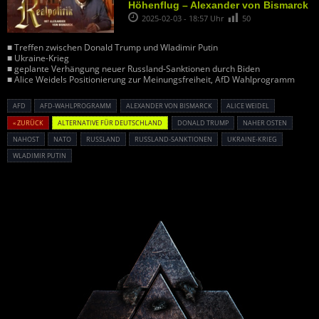
Höhenflug – Alexander von Bismarck
2025-02-03 - 18:57 Uhr
50
■ Treffen zwischen Donald Trump und Wladimir Putin
■ Ukraine-Krieg
■ geplante Verhängung neuer Russland-Sanktionen durch Biden
■ Alice Weidels Positionierung zur Meinungsfreiheit, AfD Wahlprogramm
AFD
AFD-WAHLPROGRAMM
ALEXANDER VON BISMARCK
ALICE WEIDEL
« ZURÜCK
ALTERNATIVE FÜR DEUTSCHLAND
DONALD TRUMP
NAHER OSTEN
NAHOST
NATO
RUSSLAND
RUSSLAND-SANKTIONEN
UKRAINE-KRIEG
WLADIMIR PUTIN
Powered By :