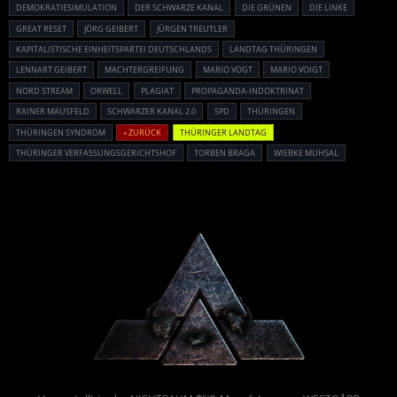
DEMOKRATIESIMULATION
DER SCHWARZE KANAL
DIE GRÜNEN
DIE LINKE
GREAT RESET
JÖRG GEIBERT
JÜRGEN TREUTLER
KAPITALISTISCHE EINHEITSPARTEI DEUTSCHLANDS
LANDTAG THÜRINGEN
LENNART GEIBERT
MACHTERGREIFUNG
MARIO VOGT
MARIO VOIGT
NORD STREAM
ORWELL
PLAGIAT
PROPAGANDA-INDOKTRINAT
RAINER MAUSFELD
SCHWARZER KANAL 2.0
SPD
THÜRINGEN
THÜRINGEN SYNDROM
« ZURÜCK
THÜRINGER LANDTAG
THÜRINGER VERFASSUNGSGERICHTSHOF
TORBEN BRAGA
WIEBKE MUHSAL
Powered By :