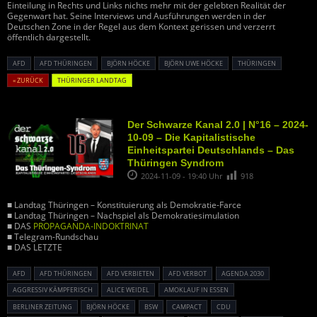
Einteilung in Rechts und Links nichts mehr mit der gelebten Realität der
Gegenwart hat. Seine Interviews und Ausführungen werden in der
Deutschen Zone in der Regel aus dem Kontext gerissen und verzerrt
öffentlich dargestellt.
AFD
AFD THÜRINGEN
BJÖRN HÖCKE
BJÖRN UWE HÖCKE
THÜRINGEN
« ZURÜCK
THÜRINGER LANDTAG
Der Schwarze Kanal 2.0 | N°16 – 2024-
10-09 – Die Kapitalistische
Einheitspartei Deutschlands – Das
Thüringen Syndrom
2024-11-09 - 19:40 Uhr
918
■ Landtag Thüringen – Konstituierung als Demokratie-Farce
■ Landtag Thüringen – Nachspiel als Demokratiesimulation
■ DAS
PROPAGANDA-INDOKTRINAT
■ Telegram-Rundschau
■ DAS LETZTE
AFD
AFD THÜRINGEN
AFD VERBIETEN
AFD VERBOT
AGENDA 2030
AGGRESSIV KÄMPFERISCH
ALICE WEIDEL
AMOKLAUF IN ESSEN
BERLINER ZEITUNG
BJÖRN HÖCKE
BSW
CAMPACT
CDU