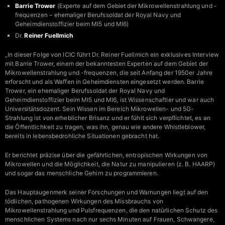
Barrie Trower
(Experte auf dem Gebiet der Mikrowellenstrahlung und -
frequenzen – ehemaliger Berufssoldat der Royal Navy und
Geheimdienstoffizier beim MI5 und MI6)
Dr.
Reiner Fuellmich
„In dieser Folge von ICIC führt Dr. Reiner Fuellmich ein exklusives Interview
mit Barrie Trower, einem der bekanntesten Experten auf dem Gebiet der
Mikrowellenstrahlung und -frequenzen, die seit Anfang der 1950er Jahre
erforscht und als Waffen in Geheimdiensten eingesetzt werden. Barrie
Trower, ein ehemaliger Berufssoldat der Royal Navy und
Geheimdienstoffizier beim MI5 und MI6, ist Wissenschaftler und war auch
Universitätsdozent. Sein Wissen im Bereich Mikrowellen- und 5G-
Strahlung ist von erheblicher Brisanz und er fühlt sich verpflichtet, es an
die Öffentlichkeit zu tragen, was ihn, genau wie andere Whistleblower,
bereits in lebensbedrohliche Situationen gebracht hat.
Er berichtet präzise über die gefährlichen, entropischen Wirkungen von
Mikrowellen und die Möglichkeit, die Natur zu manipulieren (z. B. HAARP)
und sogar das menschliche Gehirn zu programmieren.
Das Hauptaugenmerk seiner Forschungen und Warnungen liegt auf den
tödlichen, pathogenen Wirkungen des Missbrauchs von
Mikrowellenstrahlung und Pulsfrequenzen, die den natürlichen Schutz des
menschlichen Systems nach nur sechs Minuten auf Frauen, Schwangere,