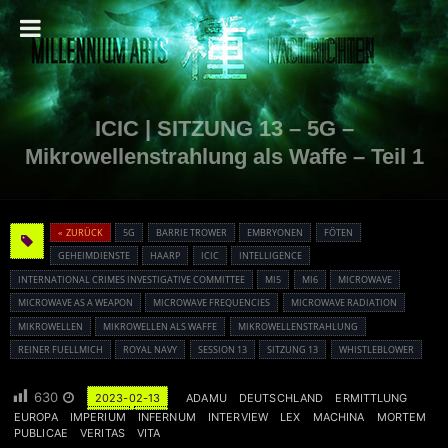
ICIC | SITZUNG 13 – 5G –
Mikrowellenstrahlung als Waffe – Teil 1
« ZURÜCK
5G
BARRIE TROWER
EMBRYONEN
FÖTEN
GEHEIMDIENSTE
HAARP
ICIC
INTELLIGENCE
INTERNATIONAL CRIMES INVESTIGATIVE COMMITTEE
MI5
MI6
MICROWAVE
MICROWAVE AS A WEAPON
MICROWAVE FREQUENCIES
MICROWAVE RADIATION
MIKROWELLEN
MIKROWELLEN ALS WAFFE
MIKROWELLENSTRAHLUNG
REINER FUELLMICH
ROYAL NAVY
SESSION 13
SITZUNG 13
WHISTLEBLOWER
630
2023-02-13
ADAMU
DEUTSCHLAND
ERMITTLUNG
EUROPA
IMPERIUM
INFERNUM
INTERVIEW
LEX
MACHINA
MORTEM
PUBLICAE
VERITAS
VITA