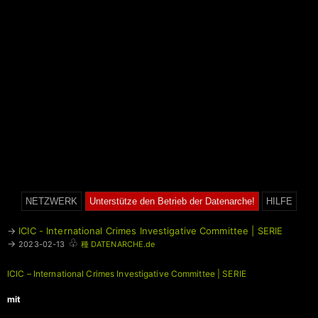
NETZWERK
Unterstütze den Betrieb der Datenarche!
HILFE
→
ICIC - International Crimes Investigative Committee | SERIE
♧
→
2023-02-13
種 DATENARCHE.de
ICIC – International Crimes Investigative Committee | SERIE
mit