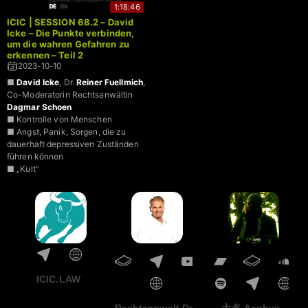
1:18:46
ICIC | SESSION 68.2 – David
Icke – Die Punkte verbinden,
um die wahren Gefahren zu
erkennen – Teil 2
2023-10-10
■
David Icke
, Dr.
Reiner Fuellmich
,
Co-Moderatorin Rechtsanwältin
Dagmar Schoen
■ Kontrolle von Menschen
■ Angst, Panik, Sorgen, die zu
dauerhaft depressiven Zuständen
führen können
■ „Kult“
ICIC.LAW