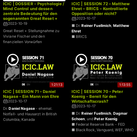
ICIC | DOSSIER – Psychologie /
ICIC | SESSION 72 – Matthew
Mind Control und dessen
Ehret – BRICS – Kontrollierte
zentrale Bedeutung für den
Opposition oder nicht?
sogenannten Great Reset +
2023-10-17
Stellungnahme zur Corona-
2023-10-19
■ Dr.
Reiner Fuellmich
,
Matthew
Ausschuss
Great Reset + Stellungnahme zu
Ehret
Spendenproblematik Reiner
Viviane Fischer und den
■ BRICS
Fuellmich
finanziellen Vorwürfen
1:21:13
1:13:55
ICIC | SESSION 71 – Daniel
ICIC | SESSION 70 – Peter
Nagase – Ein Mann von Ehre
Koenig – Bereit für den
Wirtschaftscrash?
2023-10-17
2023-10-17
Dr.
Daniel Nagase
- ehemal.
■ Dr.
Reiner Fuellmich
,
Dagmar
Notfall- und Hausarzt in British
Schoen
, und
Peter Koenig
Columbia, Kanada
■ Federal Reserve Bank - FED
■ BlackRock, Vanguard, WEF, WHO