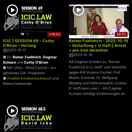
1:19:32
48:50
ICIC | SESSION 69 – Cathy
Reiner Fuellmich – 2023-10-16
O’Brien – Heilung
– Verhaftung + U-Haft | Arrest
+ pre-trial detention
2023-10-17
2023-10-16
■ Dr.
Reiner Fuellmich
,
Dagmar
RA Dagmar Schoen zu "Reiner
Schoen
und
Cathy O'Brien
Fuellmich in U-Haft" und Vorwürfe
■ MK Ultra - Mind Control - ein
gegen RA Viviane Fischer, Prof.
geheimes CIA-Programm
Martin Schwab, Dr. Wolfgang
■
ritueller Kindesmissbrauch
und
Wodarg und Hafenanwälte (Justus
Menschenhandel
P. Hoffmann usw.) - RA Dagmar
Schoen kündigt Strafanzeigen an