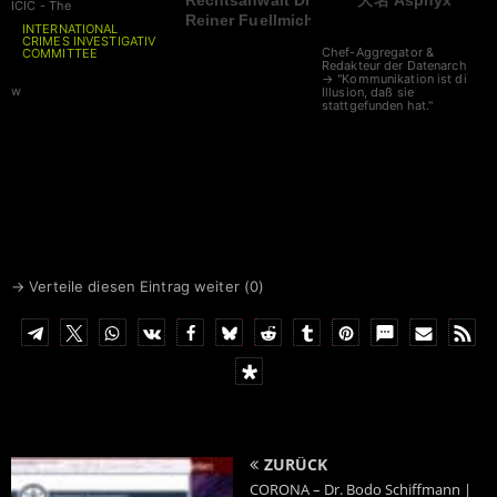
Rechtsanwalt Dr.
大名 Asphyx
ICIC - The
Reiner Fuellmich
INTERNATIONAL
CRIMES INVESTIGATIVE
Chef-Aggregator &
COMMITTEE
Redakteur der Datenarche
→ "Kommunikation ist die
w
Illusion, daß sie
stattgefunden hat."
→ Verteile diesen Eintrag weiter (
0
)
ZURÜCK
CORONA – Dr. Bodo Schiffmann |