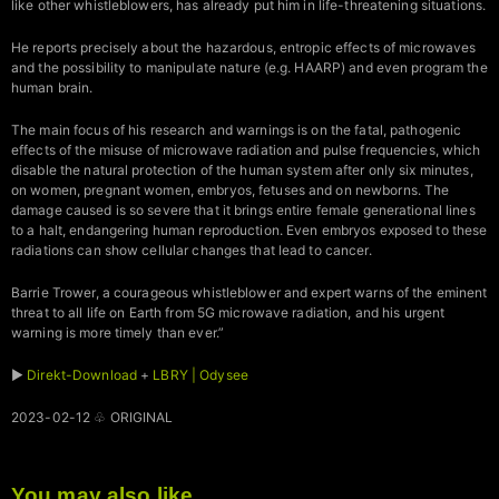
like other whistleblowers, has already put him in life-threatening situations.
He reports precisely about the hazardous, entropic effects of microwaves
and the possibility to manipulate nature (e.g. HAARP) and even program the
human brain.
The main focus of his research and warnings is on the fatal, pathogenic
effects of the misuse of microwave radiation and pulse frequencies, which
disable the natural protection of the human system after only six minutes,
on women, pregnant women, embryos, fetuses and on newborns. The
damage caused is so severe that it brings entire female generational lines
to a halt, endangering human reproduction. Even embryos exposed to these
radiations can show cellular changes that lead to cancer.
Barrie Trower, a courageous whistleblower and expert warns of the eminent
threat to all life on Earth from 5G microwave radiation, and his urgent
warning is more timely than ever.”
►
Direkt-Download
+
LBRY | Odysee
2023-02-12 ♧ ORIGINAL
You may also like