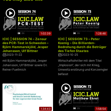
1:02:39
1:28:46
ICIC | SESSION 74 – Zensur
ICIC | SESSION 73 – Peter
des PCR-Test in Schweden –
Koenig – Die Billiarden-
Björn Hammarskjöld, Jesper
Bedrohung durch die Betrüger
Johansson, Ulf Bittner
des Tiefen Staates
2023-11-22
2023-10-25
mit Björn Hammarskjöld, Jesper
Wirtschaftsthriller mit dem Titel
Johansson, Ulf Bittner sowie Dr.
„Implosion“, der sich mit Krieg,
Reiner Fuellmich
Umweltzerstörung und Konzerngier
befasst
1:34:43
1:58:54