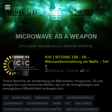
MICROWAVE AS A WEAPON
LISTE ALLER "MICROWAVE AS A WEAPON" EINTRÄGE
ICIC | SITZUNG 13B – 5G –
Mikrowellenstrahlung als Waffe – Teil
2
2023-02-20 - 13:54 Uhr
427
Tiefere Bereiche der Verwendung von Mikrowellen, Frequenzen, 5G und
biologischen und chemischen Waffen, die vor der leichtgläubigen und
ahnungslosen Öffentlichkeit verborgen sind.
5G
BARRIE TROWER
EMBRYONEN
FÖTEN
GEDANKENKONTROLLE
GEHEIMDIENSTE
GEOENGINEERING
HAARP
ICIC
INTELLIGENCE
INTERNATIONAL CRIMES INVESTIGATIVE COMMITTEE
MENSCHLICHE EXPERIMENTE