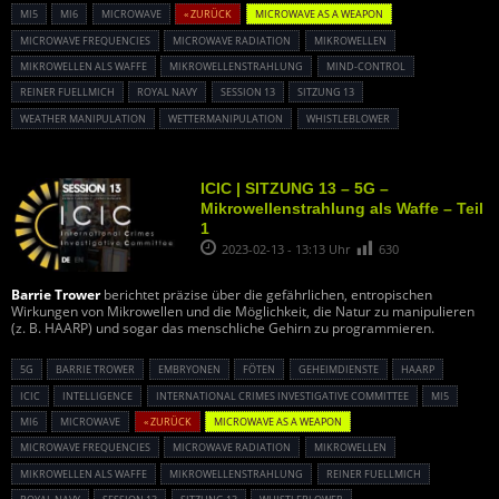
MI5
MI6
MICROWAVE
« ZURÜCK
MICROWAVE AS A WEAPON
MICROWAVE FREQUENCIES
MICROWAVE RADIATION
MIKROWELLEN
MIKROWELLEN ALS WAFFE
MIKROWELLENSTRAHLUNG
MIND-CONTROL
REINER FUELLMICH
ROYAL NAVY
SESSION 13
SITZUNG 13
WEATHER MANIPULATION
WETTERMANIPULATION
WHISTLEBLOWER
ICIC | SITZUNG 13 – 5G –
Mikrowellenstrahlung als Waffe – Teil
1
2023-02-13 - 13:13 Uhr
630
Barrie Trower
berichtet präzise über die gefährlichen, entropischen
Wirkungen von Mikrowellen und die Möglichkeit, die Natur zu manipulieren
(z. B. HAARP) und sogar das menschliche Gehirn zu programmieren.
5G
BARRIE TROWER
EMBRYONEN
FÖTEN
GEHEIMDIENSTE
HAARP
ICIC
INTELLIGENCE
INTERNATIONAL CRIMES INVESTIGATIVE COMMITTEE
MI5
MI6
MICROWAVE
« ZURÜCK
MICROWAVE AS A WEAPON
MICROWAVE FREQUENCIES
MICROWAVE RADIATION
MIKROWELLEN
MIKROWELLEN ALS WAFFE
MIKROWELLENSTRAHLUNG
REINER FUELLMICH