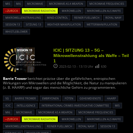
MI5
MI6
MICROWAVE
MICROWAVE AS A WEAPON
MICROWAVE FREQUENCIES
« ZURÜCK
MICROWAVE RADIATION
MIKROWELLEN
MIKROWELLEN ALS WAFFE
MIKROWELLENSTRAHLUNG
MIND-CONTROL
REINER FUELLMICH
ROYAL NAVY
SESSION 13
SITZUNG 13
WEATHER MANIPULATION
WETTERMANIPULATION
WHISTLEBLOWER
ICIC | SITZUNG 13 – 5G –
Mikrowellenstrahlung als Waffe – Teil
1
2023-02-13 - 13:13 Uhr
630
Barrie Trower
berichtet präzise über die gefährlichen, entropischen
Wirkungen von Mikrowellen und die Möglichkeit, die Natur zu manipulieren
(z. B. HAARP) und sogar das menschliche Gehirn zu programmieren.
5G
BARRIE TROWER
EMBRYONEN
FÖTEN
GEHEIMDIENSTE
HAARP
ICIC
INTELLIGENCE
INTERNATIONAL CRIMES INVESTIGATIVE COMMITTEE
MI5
MI6
MICROWAVE
MICROWAVE AS A WEAPON
MICROWAVE FREQUENCIES
« ZURÜCK
MICROWAVE RADIATION
MIKROWELLEN
MIKROWELLEN ALS WAFFE
MIKROWELLENSTRAHLUNG
REINER FUELLMICH
ROYAL NAVY
SESSION 13