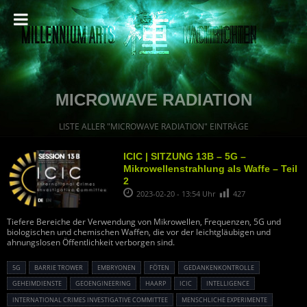
MICROWAVE RADIATION
LISTE ALLER "MICROWAVE RADIATION" EINTRÄGE
ICIC | SITZUNG 13B – 5G –
Mikrowellenstrahlung als Waffe – Teil
2
2023-02-20 - 13:54 Uhr
427
Tiefere Bereiche der Verwendung von Mikrowellen, Frequenzen, 5G und
biologischen und chemischen Waffen, die vor der leichtgläubigen und
ahnungslosen Öffentlichkeit verborgen sind.
5G
BARRIE TROWER
EMBRYONEN
FÖTEN
GEDANKENKONTROLLE
GEHEIMDIENSTE
GEOENGINEERING
HAARP
ICIC
INTELLIGENCE
INTERNATIONAL CRIMES INVESTIGATIVE COMMITTEE
MENSCHLICHE EXPERIMENTE