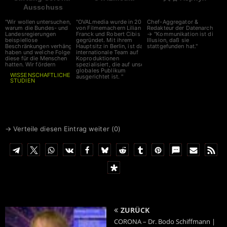
Ausschuss
"Wir wollen untersuchen,
"OVALmedia wurde in 2002
Chef-Aggregator &
warum die Bundes- und
von Filmemachern Lilian
Redakteur der Datenarche
Landesregierungen
Franck und Robert Cibis
→ "Kommunikation ist die
beispiellose
gegründet. Mit ihrem
Illusion, daß sie
Beschränkungen verhängt
Hauptsitz in Berlin, ist das
stattgefunden hat."
haben und welche Folgen
internationale Team auf
diese für die Menschen
Koproduktionen
hatten. Wir fördern
spezialisiert, die auf unser
globales Publikum
WISSENSCHAFTLICHE
ausgerichtet ist. "
STUDIEN
auf diesem Gebiet. Unser
Spenden bitte an
Corona-Ausschuss nimmt
zeitnah seine Arbeit auf, die
IBAN
DE6641660124001717
Sitzungen werden live
0700
gestreamt."
BIC
GENODEM1LPS
→ Verteile diesen Eintrag weiter (
0
)
ZURÜCK
CORONA – Dr. Bodo Schiffmann |