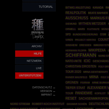
TUTORIAL
BITWIG ANLEITUNG
KANADA
RK
REALPOLITIK
BEATE BAHNER
AUSSCHUSS
MARKUS F
MYTHEN METZGER
SIEMUND
ORWELL
MARS
MÜNC
FLUTHILFE
SPD
OSM
BUNDESREGIERUNG
COUNT
VIREN
PROJECT VERITAS
SINSHEIM
DRESDEN
IMMUNSYST
ARCHIV
WIKIPEDIA
HERMANN PLOPPA
HILFE
SCHIFFMANN
NORD S
ICIC
NETZWERK
NATO-AKTE
GESCHÄDIG
CHRISTIAN DROSTEN
POLY GR
LIVE
TOUR 2020
MRNA-GENTHERAPY
UNTERSTÜTZEN!
MRNA
RAINER MAUSFELD
POLY G
GRÜNEN
PSIRAM
ARNE BURKH
←
DATENSCHUTZ
ALEXANDER 
TIEFER STAAT
←
VERSION
PANDEMIE
TOUR
KOPILOT
←
IMPRINT
RESET
SACHSENMIKROFON
DEUTSCHLAN
NORD STREAM
ROBERT-KOCH INSTITUT
DAGMAR SCHÖN