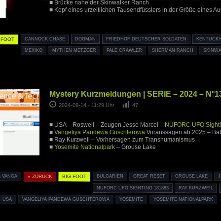
■ Brücke nahe der Skinwalker Ranch
■ Kopf eines urzeitlichen Tausendfüsslers in der Größe eines Au
 FOOT
CANNOCK CHASE
DOGMAN
FRIEDHOF DEUTSCHER SOLDATEN
KENTUCK
MEXIKO
MYTHEN METZGER
PALE CRAWLER
SHERMAN RANCH
SKINW
Mystery Kurzmeldungen | SERIE – 2024 – N°1
2024-09-14 - 11:29 Uhr
47
■ USA – Roswell – Zeugen Jesse Marcel –
NUFORC UFO Sighti
■
Vangeliya Pandewa Guschterowa
Voraussagen ab 2025 – Ba
■ Ray Kurzweil – Vorhersagen zum Transhumanismus
■
Yosemite Nationalpark
– Grouse Lake
A VANGA
« ZURÜCK
BIG FOOT
BULGARIEN
GREAT RESET
GROUSE LAKE
J
NUFORC UFO SIGHTING 181883
RAY KURZWEIL
USA
VANGELIYA PANDEWA GUSCHTEROWA
YOSEMITE
YOSEMITE NATIONALPARK