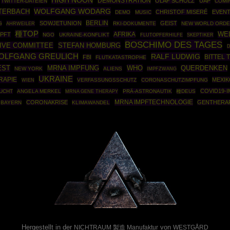
HIGH NOON
DEMONSTRATION
OLAF SCHOLZ
UAP
TWITTER-DATEIEN
COMI
WOLFGANG WODARG
TERBACH
CHRISTOF MISERÉ
EVENT
DEMO
MUSIC
BERLIN
SOWJETUNION
GEIST
G
AHRWEILER
RKI-DOKUMENTE
NEW WORLD ORD
種TOP
AFRIKA
WE
PFT
NGO
UKRAINE-KONFLIKT
SKEPTIKER
FLUTOPFERHILFE
BOSCHIMO DES TAGES
TIVE COMMITTEE
STEFAN HOMBURG
D
OLFGANG GREULICH
RALF LUDWIG
BITTEL 
FBI
FLUTKATASTROPHE
EST
MRNA IMPFUNG
WHO
QUERDENKEN
NEW YORK
ALIENS
IMPFZWANG
UKRAINE
RAPIE
MEXI
VERFASSUNGSSCHUTZ
CORONASCHUTZIMPFUNG
WIEN
COVID19-
LUCHT
ANGELA MERKEL
MRNA GENE THERAPY
PRÄ-ASTRONAUTIK
種DEUS
MRNA IMPFTECHNOLOGIE
CORONAKRISE
GENTHERAP
BAYERN
KLIMAWANDEL
Powered By :
Hergestellt in der
von
NICHTRAUM 製造 Manufaktur
WESTGÅRD