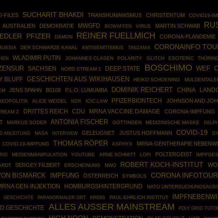
SUCHARIT BHAKDI
I-FILES
TRANSHUMANISMUS
CHRISTENTUM
COVID19-I
RU
MWGFD
AUSTRALIEN
DEMOKRATIE
MARTIN SCHWAB
BIOWAFFEN
VIRUS
REINER FUELLMICH
IEDLER
PFIZER
CORONA-PLANDEMIE
DÄMON
CORONAINFO TOU
RUSSIA
DER SCHWARZE KANAL
ANTISEMITISMUS
TANZANIA
WLADIMIR PUTIN
HEN
JOHANNES CLASEN
POLARITY
GLITCH
ESOTERIC
THÜRIN
BOSCHIMO
ZENSUR
SACHSEN
DEEP STATE
WEF
NORD STREAM 1
GESCHICHTEN AUS WIKIHAUSEN
Y BLUFF
HEIKO SCHOENING
MULDENTALE
DOMINIK REICHERT
CHINA
JENS SPAHN
B0108
P.L.O. LUMUMBA
LAND
EM
PFIZERBIONTECH
JOHNSON AND JO
GEOPOLITIK
ALICE WEIDEL
ICIC.LAW
NDR
DRITTES REICH
CDU
MRNA VACCINE DAMAGE
CORONA-IMPFUNG
TREAM 2
ANTONIA FISCHER
T
MARKUS SÖDER
GÖTTINGEN
MEDIZINISCHE MASKE
DELP
COVID-19
GELEUGNET
JUSTUS HOFFMANN
ID ANLEITUNG
NASA
INTERVIEW
DY
THOMAS RÖPER
MRNA-GENTHERAPIE NEBENW
COVID-19-IMPFUNG
ASPHYX
POLTERGEIST
RID
MEDIENMANIPULATION
YOUTUBE
ARNE SCHMITT
LOFI
IMPFGE
ROBERT KOCH-INSTITUT
WO
SERGEY FILBERT
ARDT
ERSCHEINUNG
NWO
CORONA INFOTOUR
VON BISMARCK
IMPFUNG
ÖSTERREICH
SYMBOLS
MRNA GEN-INJEKTION
HOMBURGSHINTERGRUND
NATO UNTERSUCHUNGSAUS
IMPFNEBENW
GESCHICHTE
PAUL-EHRLICH INSTITUT
PARANORMALER ORT
KREBS
ALLES AUSSER MAINSTREAM
D GESCHICHTE
POLY GRID TUTO