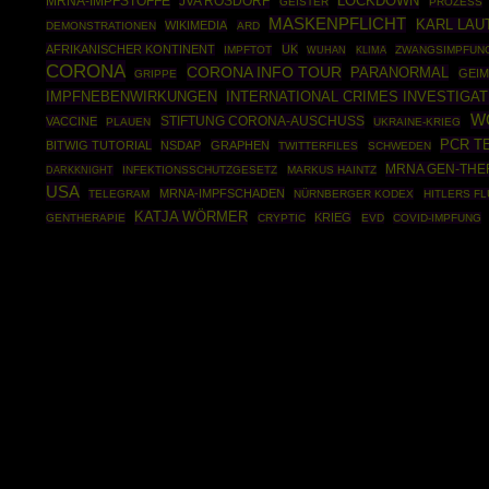
MRNA-IMPFSTOFFE
JVA ROSDORF
LOCKDOWN
GEISTER
PROZESS
MASKENPFLICHT
KARL LAU
WIKIMEDIA
DEMONSTRATIONEN
ARD
AFRIKANISCHER KONTINENT
UK
IMPFTOT
ZWANGSIMPFUN
WUHAN
KLIMA
CORONA
CORONA INFO TOUR
PARANORMAL
GEIM
GRIPPE
IMPFNEBENWIRKUNGEN
INTERNATIONAL CRIMES INVESTIGA
W
STIFTUNG CORONA-AUSCHUSS
VACCINE
PLAUEN
UKRAINE-KRIEG
PCR T
BITWIG TUTORIAL
NSDAP
GRAPHEN
TWITTERFILES
SCHWEDEN
MRNA GEN-THE
DARKKNIGHT
INFEKTIONSSCHUTZGESETZ
MARKUS HAINTZ
USA
MRNA-IMPFSCHADEN
TELEGRAM
NÜRNBERGER KODEX
HITLERS F
KATJA WÖRMER
KRIEG
GENTHERAPIE
CRYPTIC
EVD
COVID-IMPFUNG