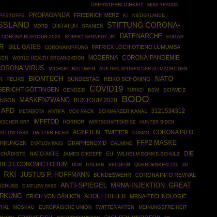
ÜBERSTERBLICHKEIT
MIKE YEADON
PROPAGANDA
FRIEDRICH MERZ
MPFSTOFFE
KI
NIEDERLANDE
SSLAND
STIFTUNG CORONA-
DIKTATUR
MORD
SPANIEN
DATENARCHE
CORONA BUSTOUR 2020
ROBERT KENNEDY JR.
EDGAR
R
BILL GATES
PATRICK LOCH OTIENO LUMUMBA
CORONAIMPFUNG
MODERNA
CORONA-PANDEMIE
GEN
WORLD HEALTH ORGANIZATION
CORONA VIRUS
MICHAEL BALLWEG
AUF DEN SPUREN DER ALLMÄCHTIGEN
BIONTECH
NATO
FELIKS
BUNDESTAG
HEIKO SCHÖNING
R
COVID19
GERICHT GÖTTINGEN
GENOZID
TÜRKEI
BSW
SCHWEIZ
BODO
MASKENZWANG
BUSTOUR 2020
HNSON
AFD
3121534312
ANTIFA
VCV RACK
SCHWARZER KANAL
METABIOTA
IMPFTOD
HORROR
WIRTSCHAFTSKRISE
HISCHER ORT
HUNTER BIDEN
ÄGYPTEN
CORONA INFO
TWITTER
TWITTER FILES
COSMO
ATLOW PASS
FFP2 MASKE
IRKUNGEN
GRAPHENOXID
CALMING
DYATLOV PASS
DIE
NATO AKTE
EU
SCHÄDIGTE
JAMES O'KEEFE
WILHELM DOMKE-SCHULZ
RLD ECONOMIC FORUM
DDR
ITALIEN
QUERDENKEN 711
RELIGION
3G
RKI
JUSTUS P. HOFFMANN
BUNDESWEHR
CORONA INFO REVIVAL
GREAT
ANTI-SPIEGEL
MRNA-INJEKTION
SCHUSS
DJATLOW PASS
IRKUNG
ADOLF HITLER
ERICH VON DÄNIKEN
MRNA-TECHNOLOGIE
RIAL
MOSKAU
EUROPÄISCHE UNION
TWITTER AKTEN
MEINUNGSFREIHEIT