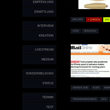
EMPFEHLUNG
ERMITTLUNG
BALLARD
« ZURÜCK
BIG
INTERVIEW
UTAH
VERACRUZ
KREATION
LIVESTREAM
MEDIUM
SONDERMELDUNG
STATUS
AGENDA 2030
ALIEN
BAB
TERMIN
TRANSHUMANISMUS
UFO
TEST