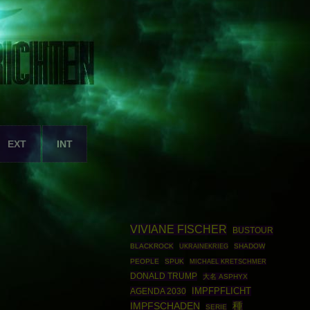
EXT
INT
VIVIANE FISCHER
BUSTOUR
BLACKROCK
UKRAINEKRIEG
SHADOW
PEOPLE
SPUK
MICHAEL KRETSCHMER
DONALD TRUMP
大名 ASPHYX
IMPFPFLICHT
AGENDA 2030
IMPFSCHADEN
種
SERIE