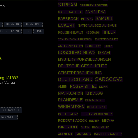
STREAM
JEFFREY EPSTEIN
tos
ANNALENA
MASKENATTEST
SAMUEL
BAERBOCK
BITWIG
ECKERT
Y
KRYPTID
KRYPTIDE
NATIONALSOZIALISMUS
ALKER RANCH
UK
USA
HITLER
POLIZEIGEWALT
X7Q5A96
TWITTER-FILES
TRANSKOMMUNIKATION
ANTHONY FAUCI
HOMBURG
JAPAN
BOSCHIMO-NEWS
ISRAEL
3
MYSTERY KURZMELDUNGEN
DEUTSCHE GESCHICHTE
GEISTERERSCHEINUNG
ng 181883
SARSCOV2
DEUTSCHLAND
ba Vanga
ROGER BITTEL
ALIEN
LEAK
MANIPULATION
IM DIALOG
PLANDEMIE
DER MENSCH
WIKIHAUSEN
KÜNSTLICHE
ESSE MARCEL
INTELLIGENZ
ERICH VON DAENIKEN
ROSWELL
ROBERT HABECK
MRNA-
INDIEN
IMPFSTOFF
PUTIN
ELON MUSK
AMBIENT
TANSANIA
DANIELE GANSER