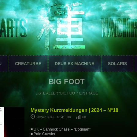
U
CREATURAE
DEUS EX MACHINA
SOLARIS
BIG FOOT
LISTE ALLER "BIG FOOT" EINTRÄGE
Mystery Kurzmeldungen | 2024 – N°18
2024-10-09 - 16:41 Uhr
60
■ UK – Cannock Chase – “Dogman”
■ Pale Crawler