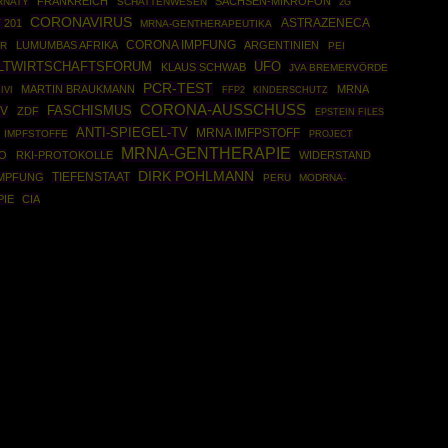
FRANKREICH
SACHSEN-MIKROFON
RNATY
SCHATTENWESEN
2G
CORONAVIRUS
ASTRAZENECA
 201
MRNA-GENTHERAPEUTIKA
LUMUMBAS AFRIKA
CORONA IMPFUNG
ARGENTINIEN
ER
PEI
UFO
LTWIRTSCHAFTSFORUM
KLAUS SCHWAB
JVA BREMERVÖRDE
PCR-TEST
MARTIN BRAUKMANN
MRNA
FFP2
IVI
KINDERSCHUTZ
CORONA-AUSSCHUSS
TV
FASCHISMUS
ZDF
EPSTEIN FILES
ANTI-SPIEGEL-TV
MRNA IMFPSTOFF
IMPFSTOFFE
PROJECT
MRNA-GENTHERAPIE
KO
RKI-PROTOKOLLE
WIDERSTAND
DIRK POHLMANN
IMPFUNG
TIEFENSTAAT
PERU
MODRNA-
IE
CIA