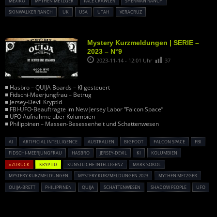
MEXIKO
MYTHEN METZGER
PALE CRAWLER
SHERMAN RANCH
SKINWALKER RANCH
UK
USA
UTAH
VERACRUZ
Mystery Kurzmeldungen | SERIE –
2023 – N°9
2023-11-14 - 12:01 Uhr
37
■ Hasbro – QUIJA Boards – KI gesteuert
■ Fidschi-Meerjungfrau – Betrug
■ Jersey-Devil Kryptid
■ FBI-UFO-Beauftragte im New Jersey Labor “Falcon Space”
■ UFO Aufnahme über Kolumbien
■ Philippinen – Massen-Besessenheit und Schattenwesen
AI
ARTIFICIAL INTELLIGENCE
AUSTRALIEN
BIGFOOT
FALCON SPACE
FBI
FIDSCHI-MEERJUNGFRAU
HASBRO
JERSEY-DEVIL
KI
KOLUMBIEN
« ZURÜCK
KRYPTID
KÜNSTLICHE INTELLIGENZ
MARK SOKOL
MYSTERY KURZMELDUNGEN
MYSTERY KURZMELDUNGEN 2023
MYTHEN METZGER
OUIJA-BRETT
PHILIPPINEN
QUIJA
SCHATTENWESEN
SHADOW PEOPLE
UFO