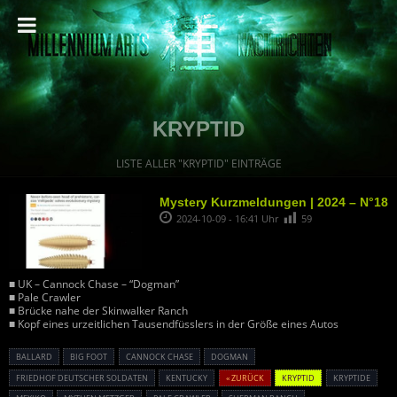
KRYPTID
LISTE ALLER "KRYPTID" EINTRÄGE
Mystery Kurzmeldungen | 2024 – N°18
2024-10-09 - 16:41 Uhr
59
■ UK – Cannock Chase – “Dogman”
■ Pale Crawler
■ Brücke nahe der Skinwalker Ranch
■ Kopf eines urzeitlichen Tausendfüsslers in der Größe eines Autos
BALLARD
BIG FOOT
CANNOCK CHASE
DOGMAN
FRIEDHOF DEUTSCHER SOLDATEN
KENTUCKY
« ZURÜCK
KRYPTID
KRYPTIDE