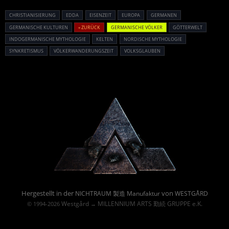
CHRISTIANISIERUNG
EDDA
EISENZEIT
EUROPA
GERMANEN
GERMANISCHE KULTUREN
« ZURÜCK
GERMANISCHE VÖLKER
GÖTTERWELT
INDOGERMANISCHE MYTHOLOGIE
KELTEN
NORDISCHE MYTHOLOGIE
SYNKRETISMUS
VÖLKERWANDERUNGSZEIT
VOLKSGLAUBEN
Powered By :
Hergestellt in der
von
NICHTRAUM 製造 Manufaktur
WESTGÅRD
Westgård
MILLENNIUM ARTS 勤続 GRUPPE e.K.
© 1994-2026
→