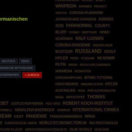
WIKIPEDIA
SPANIEN
PROJECT
CORONA-PLANDEMIE
VERITAS
germanischen
AGENDA
JOHNSON AND JOHNSON
PARANORMAL
2030
COUNTY
BLUFF
HEIKO
COSMO
SKEPTIKER
RALF LUDWIG
SCHÖNING
CORONA-PANDEMIE
NIEDERLANDE
RUSSLAND
BUSTOUR
ADOLF
HITLER
WLADIMIR
PERU
X7Q5A96
DEUTSCH
EDDA
PUTIN
KREBS
ERICH VON DAENIKEN
MANSICHE MYTHOLOGIE
WIKIMEDIA
BIOWAFFEN
RDGERMANEN
« ZURÜCK
BITWIG TUTORIAL
CORONAIMPFUNG
HITLER
GENTHERAPIE
IMMUNSYSTEM
AUSTRALIEN
PRÄ-ASTRONAUTIK
WIEN
THOMAS
NASA
IMPFSTOFFE
ESET
ROBERT KOCH-INSTITUT
JUSTUS HOFFMANN
POLY GRID
INTERNATIONAL CRIMES
ANNALENA BAERBOCK
ORWELL
HORROR
REAM
PANDEMIE
MRNA
GEIST
TRANSHUMANISMUS
WORLD ECONOMIC FORUM
G
RKI-PROTOKOLLE
EUROPÄISCHE UNION
OLAF SCHOLZ
ITLERS FLUCHT
INFEKTIONSSCHUTZGESETZ
MÜNCHEN