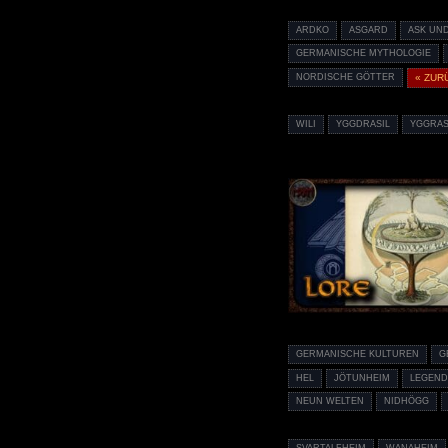
ARDKO
ASGARD
ASK UN
GERMANISCHE MYTHOLOGIE
NORDISCHE GÖTTER
« ZUR
WILI
YGGDRASIL
YGGRAS
GERMANISCHE KULTUREN
G
HEL
JÖTUNHEIM
LEGEN
NEUN WELTEN
NIDHÖGG