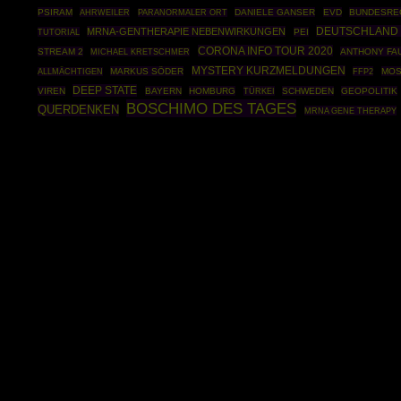
PSIRAM
AHRWEILER
DANIELE GANSER
EVD
BUNDESRE
PARANORMALER ORT
DEUTSCHLAND
MRNA-GENTHERAPIE NEBENWIRKUNGEN
TUTORIAL
PEI
CORONA INFO TOUR 2020
STREAM 2
ANTHONY FA
MICHAEL KRETSCHMER
MYSTERY KURZMELDUNGEN
MARKUS SÖDER
FFP2
MOS
ALLMÄCHTIGEN
DEEP STATE
VIREN
BAYERN
HOMBURG
TÜRKEI
SCHWEDEN
GEOPOLITIK
BOSCHIMO DES TAGES
QUERDENKEN
MRNA GENE THERAPY