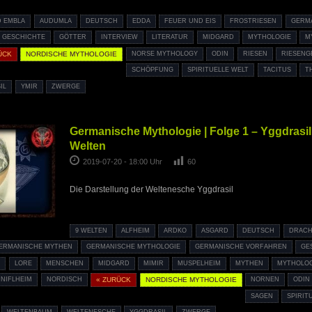
D EMBLA
AUDUMLA
DEUTSCH
EDDA
FEUER UND EIS
FROSTRIESEN
GERM
GESCHICHTE
GÖTTER
INTERVIEW
LITERATUR
MIDGARD
MYTHOLOGIE
M
ÜCK
NORDISCHE MYTHOLOGIE
NORSE MYTHOLOGY
ODIN
RIESEN
RIESENG
SCHÖPFUNG
SPIRITUELLE WELT
TACITUS
T
IL
YMIR
ZWERGE
Germanische Mythologie | Folge 1 – Yggdrasil
Welten
2019-07-20 - 18:00 Uhr
60
Die Darstellung der Weltenesche Yggdrasil
9 WELTEN
ALFHEIM
ARDKO
ASGARD
DEUTSCH
DRACH
ERMANISCHE MYTHEN
GERMANISCHE MYTHOLOGIE
GERMANISCHE VORFAHREN
GE
D
LORE
MENSCHEN
MIDGARD
MIMIR
MUSPELHEIM
MYTHEN
MYTHOLOG
NIFLHEIM
NORDISCH
« ZURÜCK
NORDISCHE MYTHOLOGIE
NORNEN
ODIN
SAGEN
SPIRIT