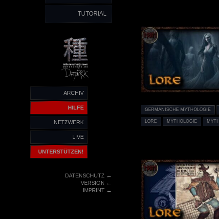
TUTORIAL
ARCHIV
HILFE
GERMANISCHE MYTHOLOGIE
LORE
MYTHOLOGIE
MYT
NETZWERK
LIVE
UNTERSTÜTZEN!
←
DATENSCHUTZ
←
VERSION
←
IMPRINT