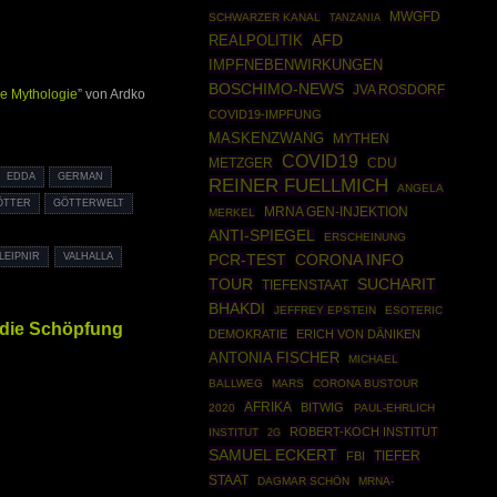
MWGFD
SCHWARZER KANAL
TANZANIA
REALPOLITIK
AFD
IMPFNEBENWIRKUNGEN
BOSCHIMO-NEWS
JVA ROSDORF
e Mythologie
” von Ardko
COVID19-IMPFUNG
MASKENZWANG
MYTHEN
COVID19
METZGER
CDU
EDDA
GERMAN
REINER FUELLMICH
ANGELA
ÖTTER
GÖTTERWELT
MRNA GEN-INJEKTION
MERKEL
ANTI-SPIEGEL
ERSCHEINUNG
LEIPNIR
VALHALLA
CORONA INFO
PCR-TEST
TOUR
SUCHARIT
TIEFENSTAAT
BHAKDI
JEFFREY EPSTEIN
ESOTERIC
 die Schöpfung
DEMOKRATIE
ERICH VON DÄNIKEN
ANTONIA FISCHER
MICHAEL
BALLWEG
MARS
CORONA BUSTOUR
AFRIKA
BITWIG
2020
PAUL-EHRLICH
ROBERT-KOCH INSTITUT
INSTITUT
2G
SAMUEL ECKERT
TIEFER
FBI
STAAT
DAGMAR SCHÖN
MRNA-