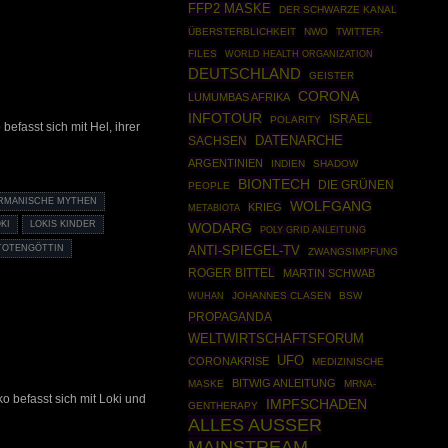
FFP2 MASKE
DER SCHWARZE KANAL
ÜBERSTERBLICHKEIT
NWO
TWITTER-
FILES
WORLD HEALTH ORGANIZATION
DEUTSCHLAND
GEISTER
CORONA
LUMUMBAS AFRIKA
INFOTOUR
ISRAEL
POLARITY
 befasst sich mit Hel, ihrer
DATENARCHE
SACHSEN
ARGENTINIEN
INDIEN
SHADOW
BIONTECH
DIE GRÜNEN
PEOPLE
RMANISCHE MYTHEN
WOLFGANG
KRIEG
METABIOTA
KI
LOKIS KINDER
WODARG
POLY GRID ANLEITUNG
TOTENGÖTTIN
ANTI-SPIEGEL-TV
ZWANGSIMPFUNG
ROGER BITTEL
MARTIN SCHWAB
JOHANNES CLASEN
BSW
WUHAN
PROPAGANDA
WELTWIRTSCHAFTSFORUM
UFO
CORONAKRISE
MEDIZINISCHE
BITWIG ANLEITUNG
MASKE
MRNA-
ko befasst sich mit Loki und
IMPFSCHADEN
GENTHERAPY
ALLES AUSSER
MAINSTREAM