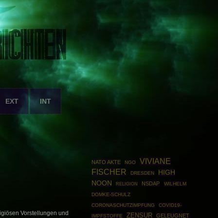
EXT
INT
VIVIANE
NATO AKTE
NGO
FISCHER
HIGH
DRESDEN
NOON
NSDAP
WILHELM
RELIGION
DOMKE-SCHULZ
CORONASCHUTZIMPFUNG
COVID19-
ligiösen Vorstellungen und
ZENSUR
GELEUGNET
IMPFSTOFFE