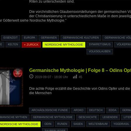
Riten zu unterscheiden sind.
Die vorchristlichen Glaubensvorstellungen der germanischen Vö
der Christianisierung in unterschiedlichem Maße in dem jeweili
ur Götterwelt siehe Nordische Mythologie.”
EISENZEIT
EUROPA
GERMANEN
GERMANISCHE KULTUREN
GERMANISCHE VÖ
IE
KELTEN
« ZURÜCK
NORDISCHE MYTHOLOGIE
SYNKRETISMUS
VÖLKERW
VOLKSGLAUBEN
Germanische Mythologie | Folge 8 – Odins Opf
2019-09-07 - 18:00 Uhr
45
Die achte Folge erzählt die Geschichte von Odins Opfer und di
die Menschen
ARCHÄOLOGISCHE FUNDE
ARDKO
DEUTSCH
EDDA
GERM
MANISCHE MYTHEN
GERMANISCHE MYTHOLOGIE
GESCHICHTE
LEGENDEN
LITE
NORDISCHE MYTHOLOGIE
ODIN
RUNEN
SAGEN
WELTENBAUM
YGGDRASIL
ZAUBERLIEDER