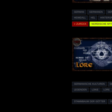
GERMAN
GERMANEN
GE
HEIMDALL
HEL
HINTERG
« ZURÜCK
NORDISCHE MY
GERMANISCHE KULTUREN
G
LEGENDEN
LOKIE
LORE
STAMMBAUM DER GÖTTER
S