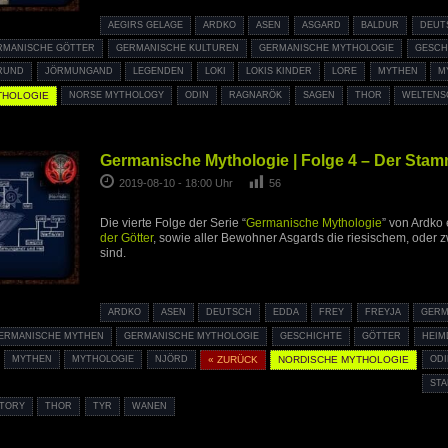
AEGIRS GELAGE
ARDKO
ASEN
ASGARD
BALDUR
DEUT
RMANISCHE GÖTTER
GERMANISCHE KULTUREN
GERMANISCHE MYTHOLOGIE
GESCH
RUND
JÖRMUNGAND
LEGENDEN
LOKI
LOKIS KINDER
LORE
MYTHEN
M
THOLOGIE
NORSE MYTHOLOGY
ODIN
RAGNARÖK
SAGEN
THOR
WELTENS
Germanische Mythologie | Folge 4 – Der Sta
2019-08-10 - 18:00 Uhr
56
Die vierte Folge der Serie “
Germanische Mythologie
” von Ardko 
der Götter
, sowie aller Bewohner Asgards die riesischem, oder
sind.
ARDKO
ASEN
DEUTSCH
EDDA
FREY
FREYJA
GER
ERMANISCHE MYTHEN
GERMANISCHE MYTHOLOGIE
GESCHICHTE
GÖTTER
HEIM
MYTHEN
MYTHOLOGIE
NJÖRD
« ZURÜCK
NORDISCHE MYTHOLOGIE
ODI
ST
TORY
THOR
TYR
WANEN