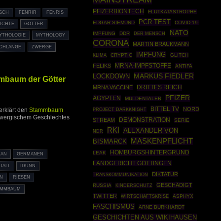
PFIZERBIONTECH
FLUTKATASTROPHE
SCH
FENRIR
FENRIS
PCR TEST
EDGAR SIEMUND
COVID-19-
ICHTE
GÖTTER
NATO
IMPFUNG
DDR
DER MENSCH
YTHOLOGIE
MYTHOLOGY
CORONA
MARTIN BRAUKMANN
CHLANGE
ZWERGE
IMPFUNG
CRYPTIC
GLITCH
KLIMA
MRNA-IMPFSTOFFE
FELIKS
ANTIFA
MARKUS FIEDLER
LOCKDOWN
mmbaum der Götter
DRITTES REICH
MRNA VACCINE
PFIZER
ÄGYPTEN
MULDENTALER
BITTEL TV
NORD
PROJECT DARKKNIGHT
erklärt den
Stammbaum
 zwergischem Geschlechtes
DEMONSTRATION
STREAM
SERIE
RKI
ALEXANDER VON
NDR
MASKENPFLICHT
BISMARCK
HOMBURGSHINTERGRUND
LEAK
MAN
GERMANEN
LANDGERICHT GÖTTINGEN
DALL
IDUNN
DIKTATUR
TRANSKOMMUNIKATION
N
RIESEN
GESCHÄDIGT
RUSSIA
KINDERSCHUTZ
AMMBAUM
TWITTER
WIRTSCHAFTSKRISE
ASPHYX
FASCHISMUS
ARNE BURKHARDT
GESCHICHTEN AUS WIKIHAUSEN