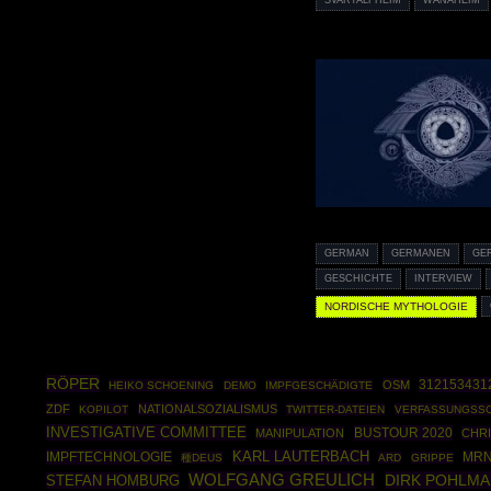
SVARTALFHEIM
WANAHEIM
GERMAN
GERMANEN
GE
GESCHICHTE
INTERVIEW
NORDISCHE MYTHOLOGIE
RÖPER
312153431
OSM
HEIKO SCHOENING
DEMO
IMPFGESCHÄDIGTE
ZDF
NATIONALSOZIALISMUS
KOPILOT
TWITTER-DATEIEN
VERFASSUNGSS
INVESTIGATIVE COMMITTEE
BUSTOUR 2020
MANIPULATION
CHR
IMPFTECHNOLOGIE
KARL LAUTERBACH
MRN
種DEUS
ARD
GRIPPE
WOLFGANG GREULICH
DIRK POHLM
STEFAN HOMBURG