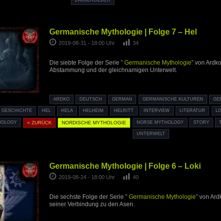
Germanische Mythologie | Folge 7 – Hel
2019-08-31 - 18:00 Uhr
34
Die siebte Folge der Serie ”
Germanische Mythologie
” von Ardko
Abstammung und der gleichnamigen Unterwelt.
ARDKO
DEUTSCH
GERMAN
GERMANISCHE KULTUREN
GE
GESCHICHTE
HEL
HELA
HELHEIM
HELRITT
INTERVIEW
LITERATUR
LO
HOLOGY
« ZURÜCK
NORDISCHE MYTHOLOGIE
NORSE MYTHOLOGY
STORY
UNTERWELT
Germanische Mythologie | Folge 6 – Loki
2019-08-24 - 18:00 Uhr
40
Die sechste Folge der Serie ”
Germanische Mythologie
” von Ard
seiner Verbindung zu den Asen.