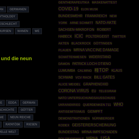
GENTHERAPEUTIKA
MASKENATTEST
COVID-19
ELON MUSK
AN
GERMANEN
BUNDESWEHR
FRANKREICH
NEW
YTHOLOGY
NATO-AKTE
YORK
ARNE SCHMITT
ESCHLECHT
SACHSEN-MIKROFON
ROBERT
HURSEN
WANEN
WE
ICIC
HABECK
POLTERGEIST
TWITTER
AKTEN
BLACKROCK
GÖTTINGEN
MRNA VACCINE DAMAGE
PLAUEN
WIDERSTAND
SCHATTENWESEN
 und die neun
PATRICK LOCH OTIENO
DÄMON
種TOP
LUMUMBA
KLAUS
CALMING
SCHWAB
BILL GATES
VCV RACK
GRAPHENOXID
ALICE WEIDEL
CORONA VIRUS
EU
TELEGRAM
NATO UNTERSUCHUNGSAUSSCHUSS
E
EDDA
GERMAN
WHO
UKRAINEKRIEG
QUERDENKEN 711
SCHICHTE
GÖTTER
GEIMPFT
ANTISEMITISMUS
IE
NEUN REICHE
DEMONSTRATIONEN
NÜRNBERGER
RATATÖSK
RIESEN
GEISTERERSCHEINUNG
KODEX
BUNDESTAG
MRNA-IMPFSCHADEN
UELLE WELT
USA
MRNA
POLIZEIGEWALT