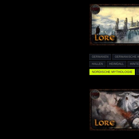
GERMANEN
GERMANISCHE 
HALLEN
HEIMDALL
HINT
NORDISCHE MYTHOLOGIE