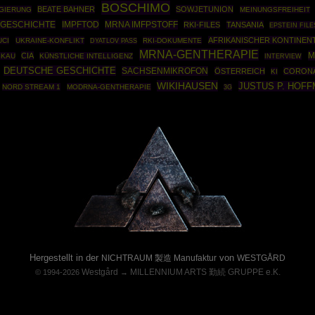
BOSCHIMO
BEATE BAHNER
SOWJETUNION
GIERUNG
MEINUNGSFREIHEIT
 GESCHICHTE
IMPFTOD
MRNA IMFPSTOFF
RKI-FILES
TANSANIA
EPSTEIN FILE
AFRIKANISCHER KONTINEN
UCI
UKRAINE-KONFLIKT
RKI-DOKUMENTE
DYATLOV PASS
MRNA-GENTHERAPIE
M
CIA
KAU
KÜNSTLICHE INTELLIGENZ
INTERVIEW
DEUTSCHE GESCHICHTE
SACHSENMIKROFON
ÖSTERREICH
CORONA
KI
WIKIHAUSEN
JUSTUS P. HOF
NORD STREAM 1
MODRNA-GENTHERAPIE
3G
Powered By :
Hergestellt in der
von
NICHTRAUM 製造 Manufaktur
WESTGÅRD
Westgård
MILLENNIUM ARTS 勤続 GRUPPE e.K.
© 1994-2026
→