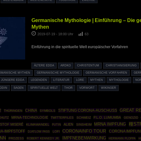
WELTENBAUM
WELTENESCHE
YGGDRASIL
ZWERGE
Germanische Mythologie | Einführung – Die 
Mythen
2019-07-19 - 18:00 Uhr
63
Einführung in die spirituelle Welt europäischer Vorfahren
ÄLTERE EDDA
ARDKO
CHRISTENTUM
CHRISTIANISIERUNG
RMANISCHE MYTHEN
GERMANISCHE MYTHOLOGIE
GERMANISCHE VORFAHREN
GER
JÜNGERE EDDA
LEGENDEN
LITERATUR
LORE
MYTHEN
MYTHOLOGIE
NO
ODIN
SAGEN
SPIRITUELLE WELT
THOR
VORWORT
WIKINGER
GREAT R
2
CHINA
STIFTUNG CORONA-AUSCHUSS
THÜRINGEN
SYMBOLS
MRNA-TECHNOLOGIE
P.L.O. LUMUMBA
CHUTZ
TWITTERFILES
SCHWEIZ
GENOZID
種ST
MRNA IMPFUNG
ISTOF MISERÉ
ALIEN
KLIMAWANDEL
PUTIN
SINSHEIM
CORONAINFO TOUR
A-IMPFSTOFF
CORONA IMPFUN
LOFI
DJATLOW PASS
ANN
IMPFNEBENWIRKUNG
PROZESS
ROBERT KENNEDY JR.
HERMANN PLOPPA
H