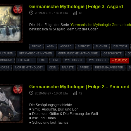
Germanische Mythologie | Folge 3- Asgard
2019-08-03 - 18:00 Uhr
48
Die dritte Folge der Serie “
Germanische Mythologie
Germanisch
befasst sich mit Asgard, dem Sitz der Götter.
ARDKO
ASEN
ASGARD
BIFRÖST
BÜCHER
DEUTSCH
KULTUREN
GERMANISCHE MYTHEN
GERMANISCHE MYTHOLOGIE
GESCHICHTE
G
ERGRUND
LITERATUR
LOKI
LORE
MYTHOLOGIE
MYTHOLOGY
« ZURÜCK
NORSE
NORSE MYTHOLOGY
ODIN
PALÄSTE
PFERD
RIESENBAUMEISTER
S
Germanische Mythologie | Folge 2 – Ymir und
2019-07-27 - 18:00 Uhr
42
Die Schöpfungsgeschichte
■ Ymir, Audumla, Buri und Bor
■ Die ersten Götter & Die Formung der Welt
■ Ask und Embla
■ Schöpfung laut Tacitus