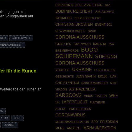
CORONA INFO REVIVAL TOUR
DIVI
DOMINIK REICHERT
lker gingen mit
大名 ASPHYX
gen Volksglauben auf
IM DIALOG
DELPHISCHER ORT
CHRISTIAN DROSTEN
EVENT 201
NEW WORLD ORDER
SPUK
CORONA-AUSSCHUSS
LKER
GÖTTERWELT
GRAPHEN
KANADA
IMPFZWANG
JVA
ANDERUNGSZEIT
BODO
BREMERVÖRDE
SCHIFFMANN
STIFTUNG
CORONA-AUSSCHUSS
UKRAINE
er für die Runen
YOUTUBE
HUNTER BIDEN
JENS SPAHN
B0108
UAP
GESCHICHTE
CHRISTENTUM
RAINER MAUSFELD
MIKE
ASTRAZENECA
e Weitergabe der Runen an
YEADON
SARSCOV2
WEF
VIRUS
ITALIEN
IMPFPFLICHT
UK
FLUTHILFE
ALIENS
TWITTER FILES
AN
CORONAVIRUS
RATUR
LORE
SPD
FRIEDRICH
MEDIENMANIPULATION
ZAUBER
MRNA-INJEKTION
MERZ
AMBIENT