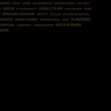
MEXIKO
MUSIC
MORD
COVID-IMPFUNG
MARKUS HAINTZ
POLY GRID
BERLIN
DONALD TRUMP
S
NORD
FLUTOPFERHILFE
DYATLOW PASS
MRNA GEN-THERAPIE
T
IMPFTOT
ICIC.LAW
AUF DEN SPUREN DER
PLANDEMIE
ODERNA
SERGEY FILBERT
UKRAINE-KRIEG
JAPAN
KATJA WÖRMER
-IMPFUNG
COMIRNATY
JAMES O'KEEFE
FMANN