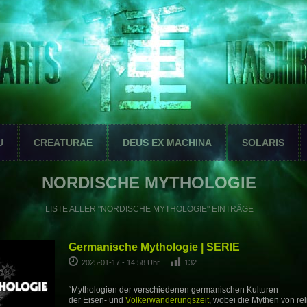
U
CREATURAE
DEUS EX MACHINA
SOLARIS
NORDISCHE MYTHOLOGIE
LISTE ALLER "NORDISCHE MYTHOLOGIE" EINTRÄGE
Germanische Mythologie | SERIE
2025-01-17 - 14:58 Uhr
132
“Mythologien der verschiedenen germanischen Kulturen
der Eisen- und
Völkerwanderungszeit
, wobei die Mythen von re