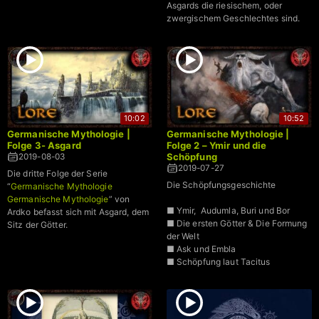
Asgards die riesischem, oder
zwergischem Geschlechtes sind.
10:02
10:52
Germanische Mythologie |
Germanische Mythologie |
Folge 3- Asgard
Folge 2 – Ymir und die
Schöpfung
2019-08-03
2019-07-27
Die dritte Folge der Serie
Die Schöpfungsgeschichte
“
Germanische Mythologie
Germanische Mythologie
” von
■ Ymir, Audumla, Buri und Bor
Ardko befasst sich mit Asgard, dem
■ Die ersten Götter & Die Formung
Sitz der Götter.
der Welt
■ Ask und Embla
■ Schöpfung laut Tacitus