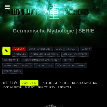
Germanische Mythologie | SERIE
« ZURÜCK
CHRISTIANISIERUNG
EDDA
EISENZEIT
EUROPA
GERMANEN
GERMANISCHE KULTUREN
GERMANISCHE VÖLKER
GÖTTERWELT
INDOGERMANISCHE MYTHOLOGIE
KELTEN
NORDISCHE MYTHOLOGIE
SYNKRETISMUS
VÖLKERWANDERUNGSZEIT
VOLKSGLAUBEN
131
2025-01-17
ALTERTUM
ANTIKE
DEUS EX MACHINA
DOKUMENTAR
EISZEIT
ERMITTLUNG
ZEITALTER