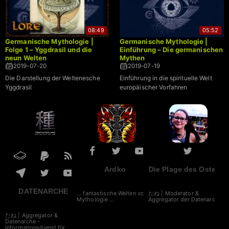
08:49
05:52
Germanische Mythologie |
Germanische Mythologie |
Folge 1 – Yggdrasil und die
Einführung – Die germanischen
neun Welten
Mythen
2019-07-20
2019-07-19
Die Darstellung der Weltenesche
Einführung in die spirituelle Welt
Yggdrasil
europäischer Vorfahren
Ardko
Die Plage des Ostens
DATENARCHE
... fantastische Welten von
たね | Moderator &
Mythologie ...
Aggregator der Datenarche
たね | Aggregator &
Datenarche -
Informationsdienst für