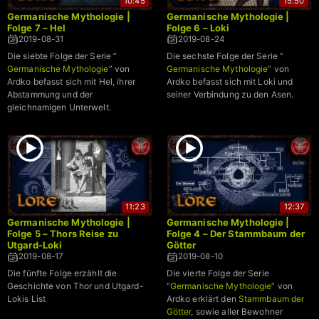
10:45
15:50
Germanische Mythologie |
Germanische Mythologie |
Folge 7 – Hel
Folge 6 – Loki
2019-08-31
2019-08-24
Die siebte Folge der Serie ”
Die sechste Folge der Serie ”
Germanische Mythologie
” von
Germanische Mythologie
” von
Ardko befasst sich mit Hel, ihrer
Ardko befasst sich mit Loki und
Abstammung und der
seiner Verbindung zu den Asen.
gleichnamigen Unterwelt.
11:23
12:37
Germanische Mythologie |
Germanische Mythologie |
Folge 5 – Thors Reise zu
Folge 4 – Der Stammbaum der
Utgard-Loki
Götter
2019-08-17
2019-08-10
Die fünfte Folge erzählt die
Die vierte Folge der Serie
Geschichte von Thor und Utgard-
“
Germanische Mythologie
” von
Lokis List
Ardko erklärt den
Stammbaum der
Götter
, sowie aller Bewohner