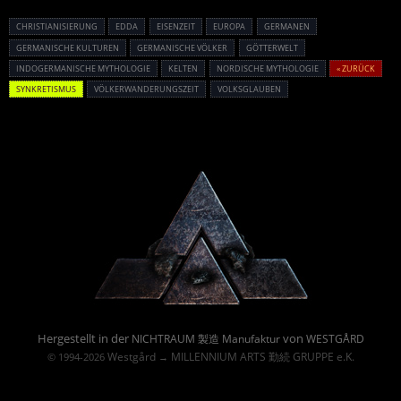
CHRISTIANISIERUNG
EDDA
EISENZEIT
EUROPA
GERMANEN
GERMANISCHE KULTUREN
GERMANISCHE VÖLKER
GÖTTERWELT
INDOGERMANISCHE MYTHOLOGIE
KELTEN
NORDISCHE MYTHOLOGIE
« ZURÜCK
SYNKRETISMUS
VÖLKERWANDERUNGSZEIT
VOLKSGLAUBEN
Powered By :
Hergestellt in der
von
NICHTRAUM 製造 Manufaktur
WESTGÅRD
Westgård
MILLENNIUM ARTS 勤続 GRUPPE e.K.
© 1994-2026
→