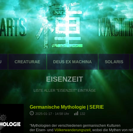
U
CREATURAE
DEUS EX MACHINA
SOLARIS
EISENZEIT
LISTE ALLER "EISENZEIT" EINTRÄGE
Germanische Mythologie | SERIE
2025-01-17 - 14:58 Uhr
132
“Mythologien der verschiedenen germanischen Kulturen
der Eisen- und
Völkerwanderungszeit
, wobei die Mythen von re