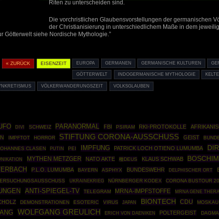
Riten zu unterscheiden sind.
Die vorchristlichen Glaubensvorstellungen der germanischen Vö
der Christianisierung in unterschiedlichem Maße in dem jeweili
ur Götterwelt siehe Nordische Mythologie.”
« ZURÜCK
EISENZEIT
EUROPA
GERMANEN
GERMANISCHE KULTUREN
GE
GÖTTERWELT
INDOGERMANISCHE MYTHOLOGIE
KELT
YNKRETISMUS
VÖLKERWANDERUNGSZEIT
VOLKSGLAUBEN
UFO
PARANORMAL
FBI
RKI-PROTOKOLLE
AFRIKANI
SCHWEIZ
PSIRAM
DIVI
STIFTUNG CORONA-AUSSCHUSS
ON
GEIST
IMPFTOT
HORROR
BUND
DI
IMPFUNG
PATRICK LOCH OTIENO LUMUMBA
JOHANNES CLASEN
PUTIN
PEI
BOSCHI
MYTHEN METZGER
NATO AKTE
KLAUS SCHWAB
種DEUS
NIKATION
TERBACH
P.L.O. LUMUMBA
BUNDESWEHR
BAYERN
ASPHYX
DELPHISCHER ORT
TERSUCHUNGSAUSSCHUSS
UKRAINEKRIEG
NÜRNBERGER KODEX
CORONA BUSTOUR 2
UNGEN
ANTI-SPIEGEL-TV
MRNA-IMPFSTOFFE
TELEGRAM
MRNA GENE THER
BIONTECH
CDU
CHOLZ
DEMONSTRATIONEN
ESOTERIC
VIRUS
MOSKAU
JAPAN
WOLFGANG GREULICH
ANG
POLTERGEIST
DAGMA
ERICH VON DAENIKEN