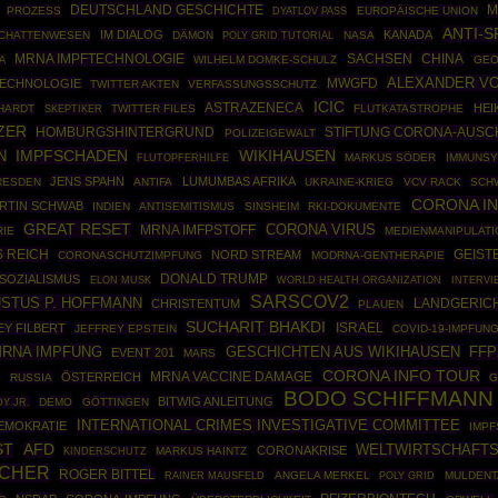
DEUTSCHLAND GESCHICHTE
M
PROZESS
EUROPÄISCHE UNION
DYATLOV PASS
ANTI-S
IM DIALOG
KANADA
CHATTENWESEN
DÄMON
POLY GRID TUTORIAL
NASA
MRNA IMPFTECHNOLOGIE
SACHSEN
CHINA
WILHELM DOMKE-SCHULZ
GEO
A
ALEXANDER V
MWGFD
ECHNOLOGIE
TWITTER AKTEN
VERFASSUNGSSCHUTZ
ICIC
ASTRAZENECA
HEI
HARDT
SKEPTIKER
TWITTER FILES
FLUTKATASTROPHE
ZER
HOMBURGSHINTERGRUND
STIFTUNG CORONA-AUSC
POLIZEIGEWALT
IMPFSCHADEN
WIKIHAUSEN
N
MARKUS SÖDER
IMMUNS
FLUTOPFERHILFE
JENS SPAHN
LUMUMBAS AFRIKA
RESDEN
ANTIFA
UKRAINE-KRIEG
VCV RACK
SCH
CORONA I
RTIN SCHWAB
INDIEN
ANTISEMITISMUS
SINSHEIM
RKI-DOKUMENTE
GREAT RESET
CORONA VIRUS
MRNA IMFPSTOFF
RIE
MEDIENMANIPULATI
S REICH
NORD STREAM
GEIST
CORONASCHUTZIMPFUNG
MODRNA-GENTHERAPIE
DONALD TRUMP
SOZIALISMUS
WORLD HEALTH ORGANIZATION
ELON MUSK
INTERVI
SARSCOV2
USTUS P. HOFFMANN
CHRISTENTUM
LANDGERICH
PLAUEN
SUCHARIT BHAKDI
ISRAEL
Y FILBERT
JEFFREY EPSTEIN
COVID-19-IMPFUN
RNA IMPFUNG
GESCHICHTEN AUS WIKIHAUSEN
FFP
EVENT 201
MARS
CORONA INFO TOUR
N
ÖSTERREICH
MRNA VACCINE DAMAGE
RUSSIA
G
BODO SCHIFFMANN
BITWIG ANLEITUNG
Y JR.
DEMO
GÖTTINGEN
INTERNATIONAL CRIMES INVESTIGATIVE COMMITTEE
EMOKRATIE
IMPF
ST
AFD
WELTWIRTSCHAFT
CORONAKRISE
MARKUS HAINTZ
KINDERSCHUTZ
SCHER
ROGER BITTEL
RAINER MAUSFELD
ANGELA MERKEL
POLY GRID
MULDENT