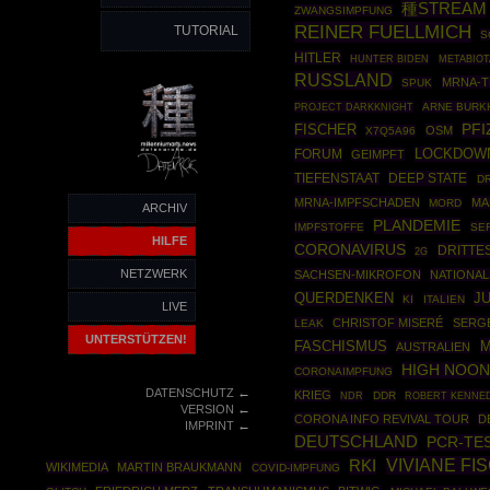
種STREAM
ZWANGSIMPFUNG
REINER FUELLMICH
TUTORIAL
S
HITLER
HUNTER BIDEN
METABIOT
RUSSLAND
MRNA-T
SPUK
PROJECT DARKKNIGHT
ARNE BURK
FISCHER
PFI
OSM
X7Q5A96
FORUM
LOCKDOW
GEIMPFT
DEEP STATE
TIEFENSTAAT
D
MRNA-IMPFSCHADEN
MA
MORD
ARCHIV
PLANDEMIE
IMPFSTOFFE
SE
HILFE
CORONAVIRUS
DRITTE
2G
NETZWERK
SACHSEN-MIKROFON
NATIONAL
J
QUERDENKEN
KI
ITALIEN
LIVE
CHRISTOF MISERÉ
SERGE
LEAK
UNTERSTÜTZEN!
M
FASCHISMUS
AUSTRALIEN
HIGH NOO
CORONAIMPFUNG
←
DATENSCHUTZ
KRIEG
DDR
ROBERT KENNED
NDR
←
VERSION
CORONA INFO REVIVAL TOUR
D
←
IMPRINT
DEUTSCHLAND
PCR-TE
VIVIANE FI
RKI
WIKIMEDIA
MARTIN BRAUKMANN
COVID-IMPFUNG