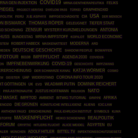
COVID19
RNA GEN-INJEKTION
FELIKS
MRNA-GENTHERAPEUTIKA
PIEGEL
GRAPHENOXID
TÜRKEI
PROJECT VERITAS
DYATLOW PASS
USA
CIA
POLITIK
PERU
大名 ASPHYX
IMPFGESCHÄDIGTE
DER MENSCH
THOMAS RÖPER
ON BISMARCK
TIEFER STAAT
GELEUGNET
ZENSUR
ANTONIA
KO SCHÖNING
MYSTERY KURZMELDUNGEN
HUSS
WORLD ECONOMIC
BUNDESTAG
MRNA-IMPFSTOFF
KOPILOT
MODERNA
ROBERT HABECK
YSTEM
MASKENATTEST
ARD
DEUTSCHE GESCHICHTE
WEDEN
SHADOW PEOPLE
BIOWAFFEN
NFOTOUR
IMPFPFLICHT
AGENDA 2030
B0108
COVID19-
COVID-19
IMPFNEBENWIRKUNG
ON
GESCHICHTE
IMPFZWANG
KATJA WÖRMER
ERERSCHEINUNG
DER SCHWARZE KANAL
COSMO
CORONA INFO TOUR 2020
UAP
WIDERSTAND
GEISTER
EW
DOMINIK REICHERT
WLADIMIR PUTIN
T GÖTTINGEN
UK
EVD
NATO
JUSTUS HOFFMANN
G
PRÄ-ASTRONAUTIK
RELIGION
2 MASKE
IMPFTOD
AFRIKA
AMBIENT
BITWIG TUTORIAL
GRIPPE
DIE GRÜNEN
ENOZID
KÜNSTLICHE INTELLIGENZ
ALIENS
ICIC.LAW
ANTHONY FAUCI
ERSCHEINUNG
PAUL-EHRLICH INSTITUT
SYMBOLS
KLIMA
MASKENPFLICHT
REALPOLITIK
STOFFE
HEIKO SCHOENING
SFORUM
ÄGYPTEN
EU
CRYPTIC
HITLERS FLUCHT
ALICE WEIDEL
ADOLF HITLER
BITTEL TV
ALER
MÜNCHEN
INFEKTIONSSCHUTZGESETZ