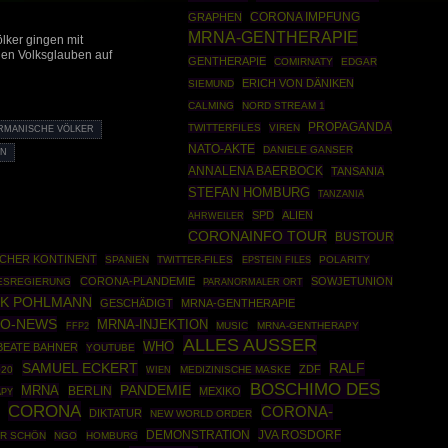
GRAPHEN
CORONA IMPFUNG
MRNA-GENTHERAPIE
lker gingen mit
gen Volksglauben auf
GENTHERAPIE
COMIRNATY
EDGAR
ERICH VON DÄNIKEN
SIEMUND
CALMING
NORD STREAM 1
PROPAGANDA
TWITTERFILES
VIREN
RMANISCHE VÖLKER
NATO-AKTE
DANIELE GANSER
EN
ANNALENA BAERBOCK
TANSANIA
STEFAN HOMBURG
TANZANIA
SPD
ALIEN
AHRWEILER
CORONAINFO TOUR
BUSTOUR
SCHER KONTINENT
SPANIEN
TWITTER-FILES
EPSTEIN FILES
POLARITY
CORONA-PLANDEMIE
SOWJETUNION
ESREGIERUNG
PARANORMALER ORT
RK POHLMANN
GESCHÄDIGT
MRNA-GENTHERAPIE
MO-NEWS
MRNA-INJEKTION
FFP2
MUSIC
MRNA-GENTHERAPY
ALLES AUSSER
WHO
BEATE BAHNER
YOUTUBE
SAMUEL ECKERT
RALF
ZDF
020
MEDIZINISCHE MASKE
WIEN
BOSCHIMO DES
PANDEMIE
MRNA
BERLIN
MEXIKO
APY
CORONA
CORONA-
DIKTATUR
NEW WORLD ORDER
DEMONSTRATION
JVA ROSDORF
R SCHÖN
NGO
HOMBURG