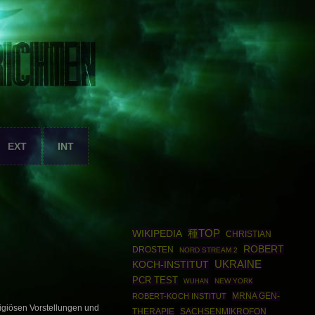
EXT
INT
WIKIPEDIA
種TOP
CHRISTIAN
ROBERT
DROSTEN
NORD STREAM 2
KOCH-INSTITUT
UKRAINE
PCR TEST
NEW YORK
WUHAN
MRNA GEN-
ROBERT-KOCH INSTITUT
ligiösen Vorstellungen und
THERAPIE
SACHSENMIKROFON