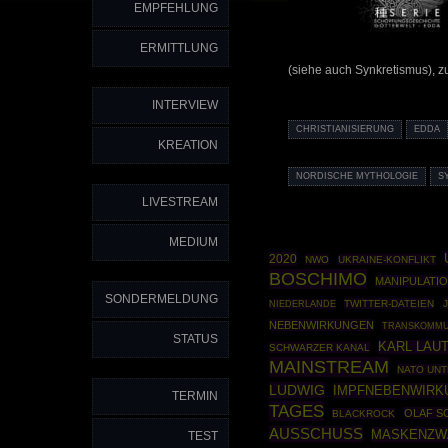
EMPFEHLUNG
ERMITTLUNG
(siehe auch Synkretismus), z
INTERVIEW
CHRISTIANISIERUNG
EDDA
KREATION
NORDISCHE MYTHOLOGIE
S
LIVESTREAM
MEDIUM
2020
NWO
UKRAINE-KONFLIKT
BOSCHIMO
MANIPULATI
SONDERMELDUNG
TWITTER-DATEIEN
NIEDERLANDE
NEBENWIRKUNGEN
TRANSKOMMU
STATUS
KARL LAU
SCHWARZER KANAL
MAINSTREAM
NATO UN
LUDWIG
IMPFNEBENWIRK
TERMIN
TAGES
OLAF S
BLACKROCK
AUSSCHUSS
MASKENZW
TEST