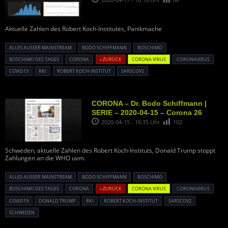
Aktuelle Zahlen des Robert Koch-Institutes, Panikmache
ALLES AUSSER MAINSTREAM
BODO SCHIFFMANN
BOSCHIMO
BOSCHIMO DES TAGES
CORONA
« ZURÜCK
CORONA VIRUS
CORONAVIRUS
COVID19
RKI
ROBERT KOCH-INSTITUT
SARSCOV2
CORONA – Dr. Bodo Schiffmann |
SERIE – 2020-04-15 – Corona 26
2020-04-15 - 16:35 Uhr
102
Schweden, aktuelle Zahlen des Robert Koch-Instituts, Donald Trump stoppt
Zahlungen an die WHO uvm.
ALLES AUSSER MAINSTREAM
BODO SCHIFFMANN
BOSCHIMO
BOSCHIMO DES TAGES
CORONA
« ZURÜCK
CORONA VIRUS
CORONAVIRUS
COVID19
DONALD TRUMP
RKI
ROBERT KOCH-INSTITUT
SARSCOV2
SCHWEDEN