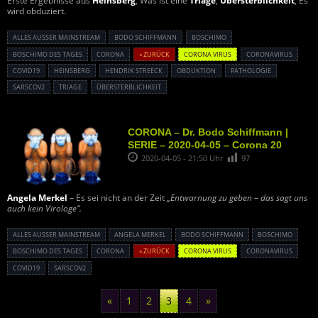
Erste Ergebnisse aus
Heinsberg
, Was ist eine
Triage
,
Übersterblichkeit
, Es
wird obduziert.
ALLES AUSSER MAINSTREAM
BODO SCHIFFMANN
BOSCHIMO
BOSCHIMO DES TAGES
CORONA
« ZURÜCK
CORONA VIRUS
CORONAVIRUS
COVID19
HEINSBERG
HENDRIK STREECK
OBDUKTION
PATHOLOGIE
SARSCOV2
TRIAGE
ÜBERSTERBLICHKEIT
CORONA – Dr. Bodo Schiffmann |
SERIE – 2020-04-05 – Corona 20
2020-04-05 - 21:50 Uhr
97
Angela Merkel
– Es sei nicht an der Zeit
„Entwarnung zu geben – das sagt uns
auch kein Virologe“.
ALLES AUSSER MAINSTREAM
ANGELA MERKEL
BODO SCHIFFMANN
BOSCHIMO
BOSCHIMO DES TAGES
CORONA
« ZURÜCK
CORONA VIRUS
CORONAVIRUS
COVID19
SARSCOV2
«
1
2
3
4
»