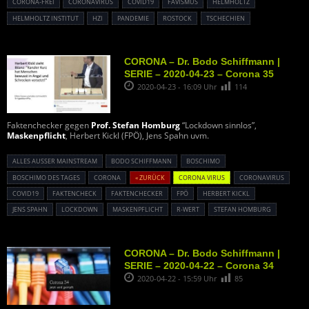
CORONA-FREI
CORONAVIRUS
COVID19
FAVISMUS
HELMHOLTZ
HELMHOLTZ INSTITUT
HZI
PANDEMIE
ROSTOCK
TSCHECHIEN
CORONA – Dr. Bodo Schiffmann |
SERIE – 2020-04-23 – Corona 35
2020-04-23 - 16:09 Uhr
114
Faktenchecker gegen
Prof. Stefan Homburg
“Lockdown sinnlos”,
Maskenpflicht
, Herbert Kickl (FPÖ), Jens Spahn uvm.
ALLES AUSSER MAINSTREAM
BODO SCHIFFMANN
BOSCHIMO
BOSCHIMO DES TAGES
CORONA
« ZURÜCK
CORONA VIRUS
CORONAVIRUS
COVID19
FAKTENCHECK
FAKTENCHECKER
FPÖ
HERBERT KICKL
JENS SPAHN
LOCKDOWN
MASKENPFLICHT
R-WERT
STEFAN HOMBURG
CORONA – Dr. Bodo Schiffmann |
SERIE – 2020-04-22 – Corona 34
2020-04-22 - 15:59 Uhr
85