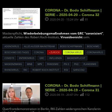
CORONA – Dr. Bodo Schiffmann |
SERIE – 2020-04-20 – Corona 32
2020-04-20 - 15:24 Uhr
81
Maskenpflicht,
Wiederbelebungsmaßnahmen vom GRC “coronisiert”
,
aktuelle Zahlen des Robert Koch-Instituts,
Virusübersicht
uvm.
ADENOVIRUS
ALLES AUSSER MAINSTREAM
BODO SCHIFFMANN
BOSCHIMO
BOSCHIMO DES TAGES
CORONA
« ZURÜCK
CORONA VIRUS
CORONAVIRUS
COVID19
ENTEROVIRUS
GRC
INFLUENZA
MASKENPFLICHT
MASKENZWANG
MNB
MPV
PANDEMIE
PIV-3
PIV2
PLANDEMIE
RHINOVIRUS
RKI
ROBERT KOCH-INSTITUT
RSV
SARSCOV2
CORONA – Dr. Bodo Schiffmann |
SERIE – 2020-04-19 – Corona 31
2020-04-19 - 20:47 Uhr
112
Querfrontdemonstration in Berlin, RKI-Zahlen widersprechen Kanzlerin