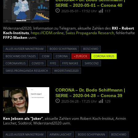
SERIE – 2020-05-01 – Corona 40
2020-05-01 - 17:52 Uhr
117
Widerstand2020, Information zu Telegram, aktuelle Zahlen des
RKI – Robert
Koch-Instituts
,
https://CIDM.online
,
Swiss Propaganda Research
, fehlerhafte
FFP2-Masken
uvm.
ALLES AUSSER MAINSTREAM
BODO SCHIFFMANN
BOSCHIMO
BOSCHIMO DES TAGES
CIDM
CORONA
« ZURÜCK
CORONA VIRUS
CORONAVIRUS
COVID19
FFP2
FFP2 MASKE
SARSCOV2
SWISS PROPAGANDA RESEARCH
WIDERSTAND2020
CORONA – Dr. Bodo Schiffmann |
SERIE – 2020-04-28 – Corona 39
2020-04-28 - 17:25 Uhr
129
Ken Jebsen als “Joker”
, aktuelle Zahlen vom Robert Koch-Institut, Armin
Laschet, Südtirol, Widerstand2020 uvm.
ALLES AUSSER MAINSTREAM
ARMIN LASCHET
BODO SCHIFFMANN
BOSCHIMO