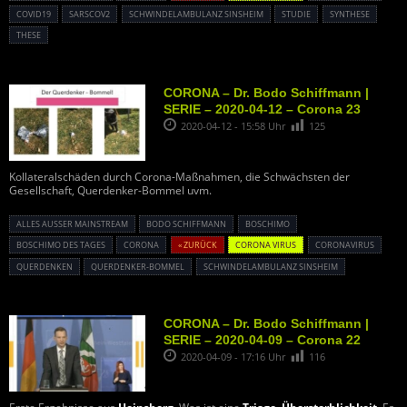
COVID19
SARSCOV2
SCHWINDELAMBULANZ SINSHEIM
STUDIE
SYNTHESE
THESE
CORONA – Dr. Bodo Schiffmann |
SERIE – 2020-04-12 – Corona 23
2020-04-12 - 15:58 Uhr
125
Kollateralschäden durch Corona-Maßnahmen, die Schwächsten der
Gesellschaft, Querdenker-Bommel uvm.
ALLES AUSSER MAINSTREAM
BODO SCHIFFMANN
BOSCHIMO
BOSCHIMO DES TAGES
CORONA
« ZURÜCK
CORONA VIRUS
CORONAVIRUS
QUERDENKEN
QUERDENKER-BOMMEL
SCHWINDELAMBULANZ SINSHEIM
CORONA – Dr. Bodo Schiffmann |
SERIE – 2020-04-09 – Corona 22
2020-04-09 - 17:16 Uhr
116