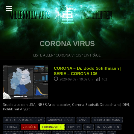
CORONA VIRUS
LISTE ALLER "CORONA VIRUS" EINTRÄGE
CORONA – Dr. Bodo Schiffmann |
SERIE – CORONA 136
2020-09-09 - 19:09 Uhr
102
Studie aus den USA, NBER Arbeitspapier, Corona-Statistik Deutschland, DIVI,
Politik mit Angst
ALLES AUSSER MAINSTREAM
ANDREW ATKESON
ANGST
BODO SCHIFFMANN
CORONA
« ZURÜCK
CORONA VIRUS
COVID19
DIVI
INTENSIVBETTEN