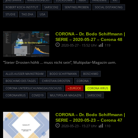
JENS SPAHN
KAREN KOPECKY
LOCKDOWN
NBER
PANDEMIE
RKI
ROBERT KOCH-INSTITUT
SARSCOV2
SENTINELPROBEN
SOCIAL DISTANCING
STUDIE
TAO ZHA
USA
CORONA – Dr. Bodo Schiffmann |
SERIE – 2020-05-27 – Corona 48
2020-05-27 - 15:52 Uhr
119
“Steter Drosten höhlt … muss nicht sein”, Multipolar-Magazin uvm.
ALLES AUSSER MAINSTREAM
BODO SCHIFFMANN
BOSCHIMO
BOSCHIMO DES TAGES
CHRISTIAN DROSTEN
CORONA
CORONA UNTERSUCHUNNGSAUSSCHUSS
« ZURÜCK
CORONA VIRUS
CORONAVIRUS
COVID19
MULTIPOLAR-MAGAZIN
SARSCOV2
CORONA – Dr. Bodo Schiffmann |
SERIE – 2020-05-23 – Corona 47
2020-05-23 - 15:27 Uhr
110