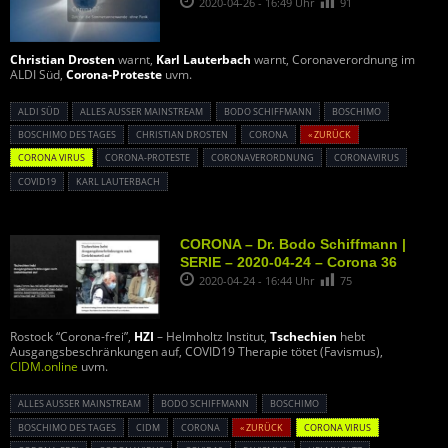
2020-04-26 - 16:49 Uhr
91
Christian Drosten
warnt,
Karl Lauterbach
warnt, Coronaverordnung im
ALDI Süd,
Corona-Proteste
uvm.
ALDI SÜD
ALLES AUSSER MAINSTREAM
BODO SCHIFFMANN
BOSCHIMO
BOSCHIMO DES TAGES
CHRISTIAN DROSTEN
CORONA
« ZURÜCK
CORONA VIRUS
CORONA-PROTESTE
CORONAVERORDNUNG
CORONAVIRUS
COVID19
KARL LAUTERBACH
CORONA – Dr. Bodo Schiffmann |
SERIE – 2020-04-24 – Corona 36
2020-04-24 - 16:44 Uhr
75
Rostock “Corona-frei”,
HZI
– Helmholtz Institut,
Tschechien
hebt
Ausgangsbeschränkungen auf, COVID19 Therapie tötet (Favismus),
CIDM.online
uvm.
ALLES AUSSER MAINSTREAM
BODO SCHIFFMANN
BOSCHIMO
BOSCHIMO DES TAGES
CIDM
CORONA
« ZURÜCK
CORONA VIRUS