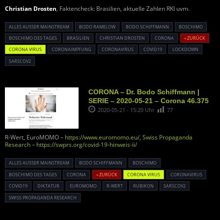
Christian Drosten
, Faktencheck: Brasilien, aktuelle Zahlen RKI uvm.
ALLES AUSSER MAINSTREAM
BODO RAMELOW
BODO SCHIFFMANN
BOSCHIMO
BOSCHIMO DES TAGES
BRASILIEN
CHRISTIAN DROSTEN
CORONA
« ZURÜCK
CORONA VIRUS
CORONAIMPFUNG
CORONAVIRUS
COVID19
LOCKDOWN
SARSCOV2
CORONA – Dr. Bodo Schiffmann |
SERIE – 2020-05-21 – Corona 46.375
2020-05-21 - 15:20 Uhr
77
R-Wert, EuroMOMO –
https://www.euromomo.eu/
,
Swiss Propaganda
Research
–
https://swprs.org/covid-19-hinweis-ii/
ALLES AUSSER MAINSTREAM
BODO SCHIFFMANN
BOSCHIMO
BOSCHIMO DES TAGES
CORONA
« ZURÜCK
CORONA VIRUS
CORONAVIRUS
COVID19
DIKTATUR
EUROMOMO
R-WERT
RUBIKON
SARSCOV2
SWISS PROPAGANDA RESEARCH