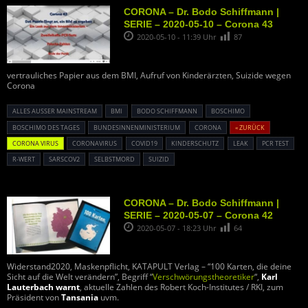
CORONA – Dr. Bodo Schiffmann |
SERIE – 2020-05-10 – Corona 43
2020-05-10 - 11:39 Uhr
87
vertrauliches Papier aus dem BMI, Aufruf von Kinderärzten, Suizide wegen
Corona
ALLES AUSSER MAINSTREAM
BMI
BODO SCHIFFMANN
BOSCHIMO
BOSCHIMO DES TAGES
BUNDESINNENMINISTERIUM
CORONA
« ZURÜCK
CORONA VIRUS
CORONAVIRUS
COVID19
KINDERSCHUTZ
LEAK
PCR TEST
R-WERT
SARSCOV2
SELBSTMORD
SUIZID
CORONA – Dr. Bodo Schiffmann |
SERIE – 2020-05-07 – Corona 42
2020-05-07 - 18:23 Uhr
64
Widerstand2020, Maskenpflicht, KATAPULT Verlag – “100 Karten, die deine
Sicht auf die Welt verändern”, Begriff “
Verschwörungstheoretiker
“,
Karl
Lauterbach warnt
, aktuelle Zahlen des Robert Koch-Institutes / RKI, zum
Präsident von
Tansania
uvm.