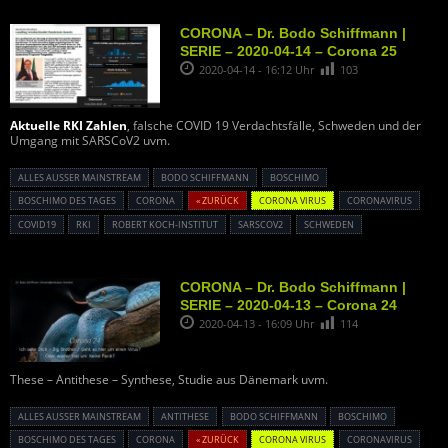
CORONA – Dr. Bodo Schiffmann |
SERIE – 2020-04-14 – Corona 25
2020-04-14 - 16:12 Uhr
103
Aktuelle RKI Zahlen
, falsche COVID 19 Verdachtsfälle, Schweden und der
Umgang mit SARSCoV2 uvm.
ALLES AUSSER MAINSTREAM
BODO SCHIFFMANN
BOSCHIMO
BOSCHIMO DES TAGES
CORONA
« ZURÜCK
CORONA VIRUS
CORONAVIRUS
COVID19
RKI
ROBERT KOCH-INSTITUT
SARSCOV2
SCHWEDEN
CORONA – Dr. Bodo Schiffmann |
SERIE – 2020-04-13 – Corona 24
2020-04-13 - 16:09 Uhr
114
These – Antithese – Synthese, Studie aus Dänemark uvm.
ALLES AUSSER MAINSTREAM
ANTITHESE
BODO SCHIFFMANN
BOSCHIMO
BOSCHIMO DES TAGES
CORONA
« ZURÜCK
CORONA VIRUS
CORONAVIRUS