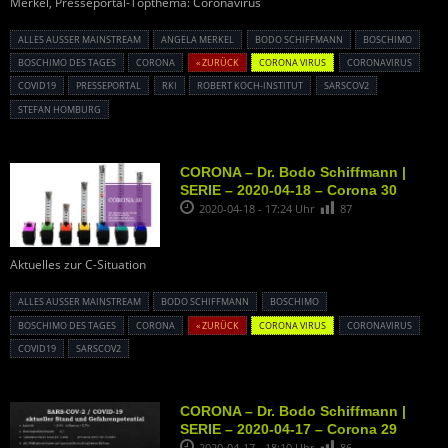
Merkel, Presseportal-Topthema: Coronavirus
ALLES AUSSER MAINSTREAM
ANGELA MERKEL
BODO SCHIFFMANN
BOSCHIMO
BOSCHIMO DES TAGES
CORONA
« ZURÜCK
CORONA VIRUS
CORONAVIRUS
COVID19
PRESSEPORTAL
RKI
ROBERT KOCH-INSTITUT
SARSCOV2
STEFAN HOMBURG
CORONA – Dr. Bodo Schiffmann |
SERIE – 2020-04-18 – Corona 30
2020-04-18 - 17:24 Uhr
87
Aktuelles zur C-Situation
ALLES AUSSER MAINSTREAM
BODO SCHIFFMANN
BOSCHIMO
BOSCHIMO DES TAGES
CORONA
« ZURÜCK
CORONA VIRUS
CORONAVIRUS
COVID19
SARSCOV2
CORONA – Dr. Bodo Schiffmann |
SERIE – 2020-04-17 – Corona 29
2020-04-17 - 18:10 Uhr
86