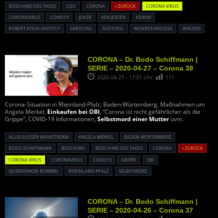
BOSCHIMO DES TAGES
CDU
CORONA
« ZURÜCK
CORONA VIRUS
CORONAVIRUS
COVID19
JOKER
KEN JEBSEN
KENFM
ROBERT KOCH-INSTITUT
SARSCOV2
SÜDTIROL
WIDERSTAND2020
WIR2020
CORONA – Dr. Bodo Schiffmann |
SERIE – 2020-04-27 – Corona 38
2020-04-27 - 17:01 Uhr
111
Corona-Situation in Rheinland-Pfalz, Baden-Würtemberg, Maßnahmen um
Angela Merkel,
Einkaufen bei OBI
, “Corona ist nicht gefährlicher als die
Grippe”, COVID-19 Informationen,
Selbstmord einer Mutter
uvm.
ALLES AUSSER MAINSTREAM
ANGELA MERKEL
BADEN-WÜRTEMBERG
BODO SCHIFFMANN
BOSCHIMO
BOSCHIMO DES TAGES
CORONA
« ZURÜCK
CORONA VIRUS
CORONAVIRUS
COVID19
GRIPPE
OBI
QUERDENKER-BOMMEL
RHEINLAND-PFALZ
SELBSTMORD
CORONA – Dr. Bodo Schiffmann |
SERIE – 2020-04-26 – Corona 37