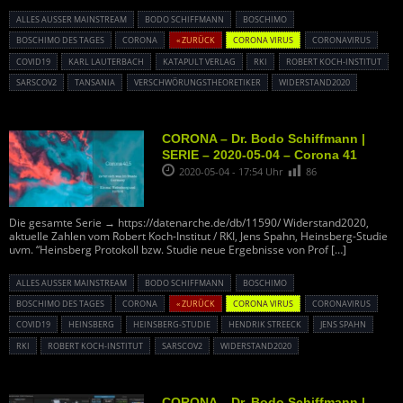
ALLES AUSSER MAINSTREAM
BODO SCHIFFMANN
BOSCHIMO
BOSCHIMO DES TAGES
CORONA
« ZURÜCK
CORONA VIRUS
CORONAVIRUS
COVID19
KARL LAUTERBACH
KATAPULT VERLAG
RKI
ROBERT KOCH-INSTITUT
SARSCOV2
TANSANIA
VERSCHWÖRUNGSTHEORETIKER
WIDERSTAND2020
CORONA – Dr. Bodo Schiffmann |
SERIE – 2020-05-04 – Corona 41
2020-05-04 - 17:54 Uhr
86
Die gesamte Serie → https://datenarche.de/db/11590/ Widerstand2020,
aktuelle Zahlen vom Robert Koch-Institut / RKI, Jens Spahn, Heinsberg-Studie
uvm. “Heinsberg Protokoll bzw. Studie neue Ergebnisse von Prof
[…]
ALLES AUSSER MAINSTREAM
BODO SCHIFFMANN
BOSCHIMO
BOSCHIMO DES TAGES
CORONA
« ZURÜCK
CORONA VIRUS
CORONAVIRUS
COVID19
HEINSBERG
HEINSBERG-STUDIE
HENDRIK STREECK
JENS SPAHN
RKI
ROBERT KOCH-INSTITUT
SARSCOV2
WIDERSTAND2020
CORONA – Dr. Bodo Schiffmann |