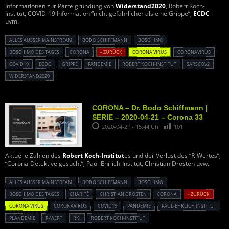
Informationen zur Parteigründung von
Widerstand2020
, Robert Koch-
Institut, COVID-19 Information “nicht gefährlicher als eine Grippe”,
ECDC
uvm.
ALLES AUSSER MAINSTREAM
BODO SCHIFFMANN
BOSCHIMO
BOSCHIMO DES TAGES
CORONA
« ZURÜCK
CORONA VIRUS
CORONAVIRUS
COVID19
ECDC
GRIPPE
PANDEMIE
ROBERT KOCH-INSTITUT
SARSCOV2
WIDERSTAND2020
CORONA – Dr. Bodo Schiffmann |
SERIE – 2020-04-21 – Corona 33
2020-04-21 - 15:44 Uhr
101
Aktuelle Zahlen des
Robert Koch-Institut
es und der Verlust des “R-Wertes”,
“Corona-Detektive gesucht”, Paul-Ehrlich-Institut, Christian Drosten uvw.
ALLES AUSSER MAINSTREAM
BODO SCHIFFMANN
BOSCHIMO
BOSCHIMO DES TAGES
CHARITÉ
CHRISTIAN DROSTEN
CORONA
« ZURÜCK
CORONA VIRUS
CORONAVIRUS
COVID19
PANDEMIE
PAUL-EHRLICH INSTITUT
PLANDEMIE
R-WERT
RKI
ROBERT KOCH-INSTITUT