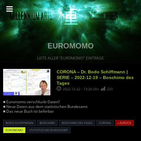
EUROMOMO
LISTE ALLER "EUROMOMO" EINTRÄGE
CORONA – Dr. Bodo Schiffmann |
SERIE – 2022-12-19 – Boschimo des
Tages
2022-12-22 - 13:20 Uhr
233
■ Euromomo verschluckt Daten?
■ Neue Daten aus dem statistischen Bundesamt
■ Das neue Buch ist lieferbar
BODO SCHIFFMANN
BOSCHIMO
BOSCHIMO DES TAGES
CORONA
« ZURÜCK
EUROMOMO
STATISTISCHES BUNDESAMT