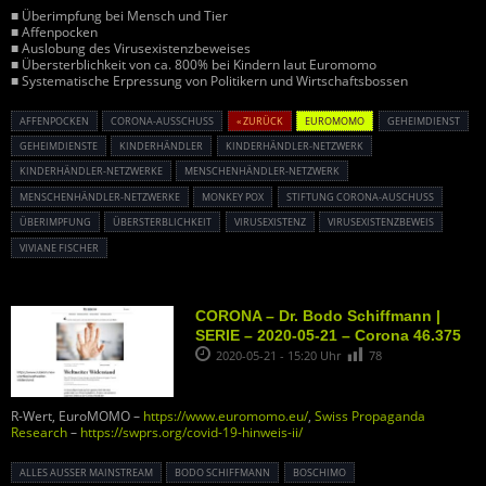
■ Überimpfung bei Mensch und Tier
■ Affenpocken
■ Auslobung des Virusexistenzbeweises
■ Übersterblichkeit von ca. 800% bei Kindern laut Euromomo
■ Systematische Erpressung von Politikern und Wirtschaftsbossen
AFFENPOCKEN
CORONA-AUSSCHUSS
« ZURÜCK
EUROMOMO
GEHEIMDIENST
GEHEIMDIENSTE
KINDERHÄNDLER
KINDERHÄNDLER-NETZWERK
KINDERHÄNDLER-NETZWERKE
MENSCHENHÄNDLER-NETZWERK
MENSCHENHÄNDLER-NETZWERKE
MONKEY POX
STIFTUNG CORONA-AUSCHUSS
ÜBERIMPFUNG
ÜBERSTERBLICHKEIT
VIRUSEXISTENZ
VIRUSEXISTENZBEWEIS
VIVIANE FISCHER
CORONA – Dr. Bodo Schiffmann |
SERIE – 2020-05-21 – Corona 46.375
2020-05-21 - 15:20 Uhr
78
R-Wert, EuroMOMO –
https://www.euromomo.eu/
,
Swiss Propaganda
Research
–
https://swprs.org/covid-19-hinweis-ii/
ALLES AUSSER MAINSTREAM
BODO SCHIFFMANN
BOSCHIMO