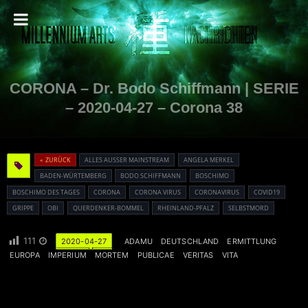
CORONA – Dr. Bodo Schiffmann | SERIE
– 2020-04-27 – Corona 38
« ZURÜCK
ALLES AUSSER MAINSTREAM
ANGELA MERKEL
BADEN-WÜRTEMBERG
BODO SCHIFFMANN
BOSCHIMO
BOSCHIMO DES TAGES
CORONA
CORONA VIRUS
CORONAVIRUS
COVID19
GRIPPE
OBI
QUERDENKER-BOMMEL
RHEINLAND-PFALZ
SELBSTMORD
111
2020-04-27
ADAMU
DEUTSCHLAND
ERMITTLUNG
EUROPA
IMPERIUM
MORTEM
PUBLICAE
VERITAS
VITA