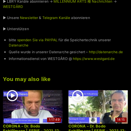
► LBRY Kanäle abonnieren →
MILLENNIUM ARTS 種 Nachrichten
→
WESTGÅRD
► Unsere
Newsletter
&
Telegram Kanäle
abonnieren
► Unterstützen
bitte
spenden Sie via PAYPAL
für die Speichertechnik unserer
Datenarche
Quelle wurde in unserer Datenarche gesichert –
http://datenarche.de
Informationsdienst von WESTGÅRD @
https://www.westgard.de
You may also like
1:17:49
14:15
CORONA – Dr. Bodo
CORONA – Dr. Bodo
Schiffmann | SERIE – 2021-12-
Schiffmann | SERIE – 2021-12-