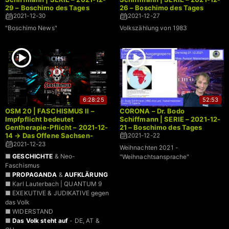
29 – Boschimo des Tages
26 – Boschimo des Tages
2021-12-30
2021-12-27
"Boschimo News"
Volkszählung von 1983
6:28:25
52:53
OSM 20 | FASCHISMUS II –
CORONA – Dr. Bodo
Impfpflicht bedeutet
Schiffmann | SERIE – 2021-12-
Gentherapie-Pflicht – 2021-12-
21 – Boschimo des Tages
14 → Das Offene Sachsen-
2021-12-22
Mikrofon | LIVE
2021-12-23
Weihnachten 2021 -
■
GESCHICHTE
& Neo-
"Weihnachtsansprache"
Faschismus
■
PROPAGANDA
&
AUFKLÄRUNG
■ Karl Lauterbach | QUANTUM 9
■ EXEKUTIVE & JUDIKATIVE gegen
das Volk
■ WIDERSTAND
■
Das Volk steht auf
- DE, AT &