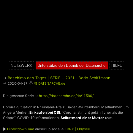
NETZWERK
Unterstütze den Betrieb der Datenarche!
HILFE
→
Boschimo des Tages | SERIE – 2021 - Bodo Schiffmann
♧
→
2020-04-27
種 DATENARCHE.de
Die gesamte Serie →
https://datenarche.de/db/11590/
Corona-Situation in Rheinland-Pfalz, Baden-Würtemberg, Maßnahmen um
Angela Merkel,
Einkaufen bei OBI
, “Corona ist nicht gefährlicher als die
Grippe”, COVID-19 Informationen,
Selbstmord einer Mutter
uvm.
►
Direktdownload
dieser Episode →
LBRY | Odysee