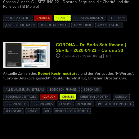
Corona-Ausschuß | SITZUNG 22 – Drosten, Ferguson, die Charité und die
Rolle von TIB Molbiol
ANTONIA FISCHER
« ZURÜCK
CHARITÉ
CHRISTIAN DROSTEN
FERGUSON
JUSTUS P. HOFFMANN
REINER FUELLMICH
TIB MOLBIOL
VIVIANE FISCHER
CORONA – Dr. Bodo Schiffmann |
SERIE – 2020-04-21 – Corona 33
2020-04-21 - 15:44 Uhr
101
Aktuelle Zahlen des
Robert Koch-Institut
es und der Verlust des “R-Wertes”,
“Corona-Detektive gesucht”, Paul-Ehrlich-Institut, Christian Drosten uvw.
ALLES AUSSER MAINSTREAM
BODO SCHIFFMANN
BOSCHIMO
BOSCHIMO DES TAGES
« ZURÜCK
CHARITÉ
CHRISTIAN DROSTEN
CORONA
CORONA VIRUS
CORONAVIRUS
COVID19
PANDEMIE
PAUL-EHRLICH INSTITUT
PLANDEMIE
R-WERT
RKI
ROBERT KOCH-INSTITUT