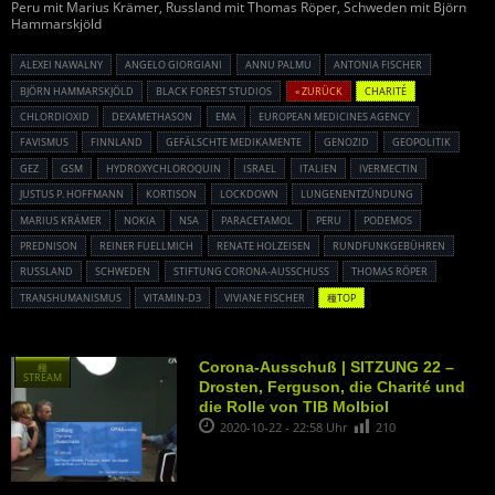
Peru mit Marius Krämer, Russland mit Thomas Röper, Schweden mit Björn
Hammarskjöld
ALEXEI NAWALNY
ANGELO GIORGIANI
ANNU PALMU
ANTONIA FISCHER
BJÖRN HAMMARSKJÖLD
BLACK FOREST STUDIOS
« ZURÜCK
CHARITÉ
CHLORDIOXID
DEXAMETHASON
EMA
EUROPEAN MEDICINES AGENCY
FAVISMUS
FINNLAND
GEFÄLSCHTE MEDIKAMENTE
GENOZID
GEOPOLITIK
GEZ
GSM
HYDROXYCHLOROQUIN
ISRAEL
ITALIEN
IVERMECTIN
JUSTUS P. HOFFMANN
KORTISON
LOCKDOWN
LUNGENENTZÜNDUNG
MARIUS KRÄMER
NOKIA
NSA
PARACETAMOL
PERU
PODEMOS
PREDNISON
REINER FUELLMICH
RENATE HOLZEISEN
RUNDFUNKGEBÜHREN
RUSSLAND
SCHWEDEN
STIFTUNG CORONA-AUSSCHUSS
THOMAS RÖPER
TRANSHUMANISMUS
VITAMIN-D3
VIVIANE FISCHER
種TOP
Corona-Ausschuß | SITZUNG 22 –
種
STREAM
Drosten, Ferguson, die Charité und
die Rolle von TIB Molbiol
2020-10-22 - 22:58 Uhr
210