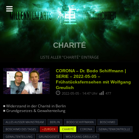
CHARITÉ
LISTE ALLER "CHARITÉ" EINTRÄGE
CORONA – Dr. Bodo Schiffmann |
SERIE – 2022-05-05 –
Frühstücksfernsehen mit Wolfgang
Greulich
2022-05-05 - 14:47 Uhr
477
■ Widerstand in der Charité in Berlin
■ Grundgesetzes & Gewaltenteilung
ALLES AUSSER MAINSTREAM
BERLIN
BODO SCHIFFMANN
BOSCHIMO
BOSCHIMO DES TAGES
« ZURÜCK
CHARITÉ
CORONA
GEWALTENKONTROLLE
GEWALTENTEILUNG
GRUNDGESETZ
WOLFGANG GREULICH