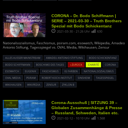
CORONA – Dr. Bodo Schiffmann |
SERIE – 2021-03-30 – Truth Brothers
Spezial mit Bodo Schickentanz
2021-03-30 - 21:26 Uhr
630
Nationalsozialismus, Faschismus, psiram.com, esowatch, Wikipedia, Amadeo
Antonio Stiftung, Tagesspiegel vs. OVAL Media, Wikihausen, Zensur
ALLES AUSSER MAINSTREAM
AMADEU ANTONIO STIFTUNG
BODO SCHICKENTANZ
BODO SCHIFFMANN
BOSCHIMO DES TAGES
« ZURÜCK
CHARITÉ
CORONA
ESOWATCH
EUGENIK
FASCHISMUS
IG FARBEN
NATIONALSOZIALISMUS
OVAL MEDIA
PSIRAM
ROBERT KOCH-INSTITUT
SINSHEIM
TAGESSPIEGEL
WIKIHAUSEN
WIKIPEDIA
ZENSUR
ZYKLON B
Corona-Ausschuß | SITZUNG 39 –
種
STREAM
Globalen Zusammenhänge & Presse
– Russland, Schweden, Italien etc.
2021-02-12 - 10:10 Uhr
1.568