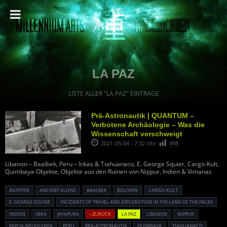
LA PAZ
LISTE ALLER "LA PAZ" EINTRÄGE
Prä-Astronautik | QUANTUM –
Verbotene Archäologie – Was die
Wissenschaft verschweigt
2021-05-04 - 7:32 Uhr
498
Libanon – Baalbek, Peru – Inkas & Tiahuanaco, E. George Squier, Cargo-Kult,
Quimbaya-Objekte, Objekte aus den Ruinen von Nippur, Indien & Vimanas
ÄGYPTEN
ANCIENT ALIENS
BAALBEK
BOLIVIEN
CARGO-KULT
E. GEORGE SQUIER
INCIDENTS OF TRAVEL AND EXPLORATION IN THE LAND OF THE INCAS
INDIEN
INKA
JAYAPURA
« ZURÜCK
LA PAZ
LIBANON
NIPPUR
PAPUA-NEUGUINEA
PERU
PRÄ-ASTRONAUTIK
QUIMBAYA
TIAHUANACO