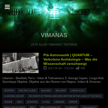
VIMANAS
LISTE ALLER "VIMANAS" EINTRÄGE
Prä-Astronautik | QUANTUM –
Verbotene Archäologie – Was die
Wissenschaft verschweigt
2021-05-04 - 7:32 Uhr
498
Libanon – Baalbek, Peru – Inkas & Tiahuanaco, E. George Squier, Cargo-Kult,
Quimbaya-Objekte, Objekte aus den Ruinen von Nippur, Indien & Vimanas
ÄGYPTEN
ANCIENT ALIENS
BAALBEK
BOLIVIEN
CARGO-KULT
E. GEORGE SQUIER
INCIDENTS OF TRAVEL AND EXPLORATION IN THE LAND OF THE INCAS
INDIEN
INKA
JAYAPURA
LA PAZ
LIBANON
NIPPUR
PAPUA-NEUGUINEA
PERU
PRÄ-ASTRONAUTIK
QUIMBAYA
TIAHUANACO