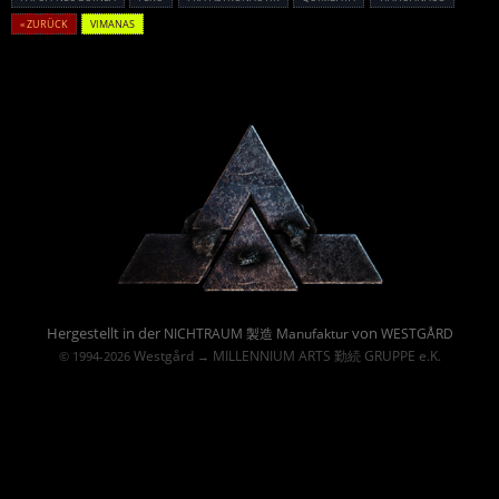
« ZURÜCK
VIMANAS
Powered By :
Hergestellt in der
von
NICHTRAUM 製造 Manufaktur
WESTGÅRD
Westgård
MILLENNIUM ARTS 勤続 GRUPPE e.K.
© 1994-2026
→