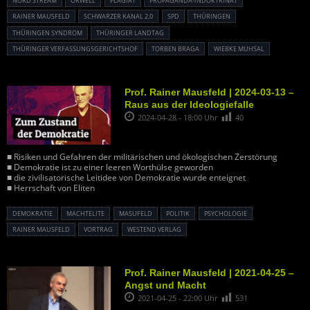
NORD STREAM
ORWELL
PLAGIAT
PROPAGANDA-INDOKTRINAT
RAINER MAUSFELD
SCHWARZER KANAL 2.0
SPD
THÜRINGEN
THÜRINGEN SYNDROM
THÜRINGER LANDTAG
THÜRINGER VERFASSUNGSGERICHTSHOF
TORBEN BRAGA
WIEBKE MUHSAL
Prof. Rainer Mausfeld | 2024-03-13 –
Raus aus der Ideologiefalle
2024-04-28 - 18:00 Uhr
40
■ Risiken und Gefahren der militärischen und ökologischen Zerstörung
■ Demokratie ist zu einer leeren Worthülse geworden
■ die zivilisatorische Leitidee von Demokratie wurde enteignet
■ Herrschaft von Eliten
DEMOKRATIE
MACHTELITE
MASUFELD
POLITIK
PSYCHOLOGIE
RAINER MAUSFELD
VORTRAG
WESTEND VERLAG
Prof. Rainer Mausfeld | 2021-04-25 –
Angst und Macht
2021-04-25 - 22:00 Uhr
531