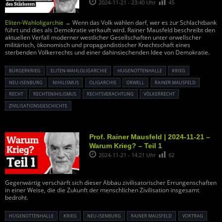
2024-11-21 - 23:40 Uhr
45
Eliten-Wahloligarchie
→ Wenn das Volk wählen darf, wer es zur Schlachtbank
führt und dies als Demokratie verkauft wird. Rainer Mausfeld beschreibt den
aktuellen Verfall moderner westlicher Gesellschaften unter orwellscher
militärisch, ökonomisch und propagandistischer Knechtschaft eines
sterbenden Völkerrechts und einer dahinsiechenden Idee von Demokratie.
BÜRGERKRIEG
ELITEN-WAHLOLIGARCHIE
HUGENOTTENHALLE
KRIEG
NEU-ISENBURG
NIHILISMUS
OLIGARCHIE
ORWELL
RAINER MAUSFELD
RECHT
RECHTSNIHILISMUS
RECHTSVERACHTUNG
VÖLKERRECHT
ZIVILISATIONSGESCHICHTE
Prof. Rainer Mausfeld | 2024-11-21 –
Warum Krieg? – Teil 1
2024-11-21 - 14:21 Uhr
62
Gegenwärtig verschärft sich dieser Abbau zivilisatorischer Errungenschaften
in einer Weise, die die Zukunft der menschlichen Zivilisation insgesamt
bedroht.
HUGENOTTENHALLE
KRIEG
NEU-ISENBURG
RAINER MAUSFELD
VORTRAG