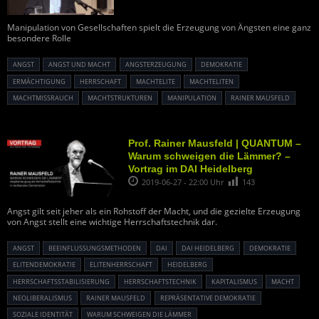
Manipulation von Gesellschaften spielt die Erzeugung von Ängsten eine ganz
besondere Rolle
ANGST
ANGST UND MACHT
ANGSTERZEUGUNG
DEMOKRATIE
ERMÄCHTIGUNG
HERRSCHAFT
MACHTELITE
MACHTELITEN
MACHTMISSRAUCH
MACHTSTRUKTUREN
MANIPULATION
RAINER MAUSFELD
Prof. Rainer Mausfeld | QUANTUM –
Warum schweigen die Lämmer? –
Vortrag im DAI Heidelberg
2019-06-27 - 22:00 Uhr
143
Angst gilt seit jeher als ein Rohstoff der Macht, und die gezielte Erzeugung
von Angst stellt eine wichtige Herrschaftstechnik dar.
ANGST
BEEINFLUSSUNGSMETHODEN
DAI
DAI HEIDELBERG
DEMOKRATIE
ELITENDEMOKRATIE
ELITENHERRSCHAFT
HEIDELBERG
HERRSCHAFTSSTABILISIERUNG
HERRSCHAFTSTECHNIK
KAPITALISMUS
MACHT
NEOLIBERALISMUS
RAINER MAUSFELD
REPRÄSENTATIVE DEMOKRATIE
SOZIALE IDENTITÄT
WARUM SCHWEIGEN DIE LÄMMER