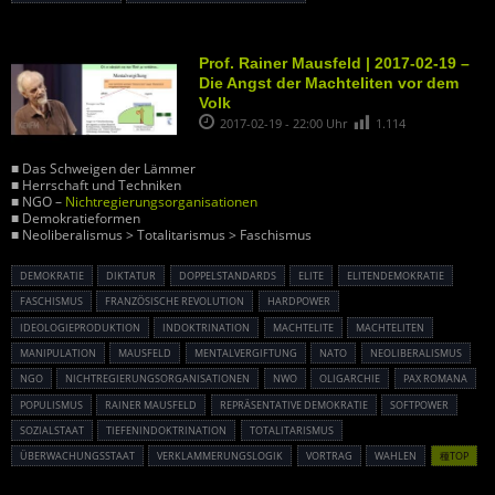
Prof. Rainer Mausfeld | 2017-02-19 –
Die Angst der Machteliten vor dem
Volk
2017-02-19 - 22:00 Uhr
1.114
■ Das Schweigen der Lämmer
■ Herrschaft und Techniken
■ NGO –
Nichtregierungsorganisationen
■ Demokratieformen
■ Neoliberalismus > Totalitarismus > Faschismus
DEMOKRATIE
DIKTATUR
DOPPELSTANDARDS
ELITE
ELITENDEMOKRATIE
FASCHISMUS
FRANZÖSISCHE REVOLUTION
HARDPOWER
IDEOLOGIEPRODUKTION
INDOKTRINATION
MACHTELITE
MACHTELITEN
MANIPULATION
MAUSFELD
MENTALVERGIFTUNG
NATO
NEOLIBERALISMUS
NGO
NICHTREGIERUNGSORGANISATIONEN
NWO
OLIGARCHIE
PAX ROMANA
POPULISMUS
RAINER MAUSFELD
REPRÄSENTATIVE DEMOKRATIE
SOFTPOWER
SOZIALSTAAT
TIEFENINDOKTRINATION
TOTALITARISMUS
ÜBERWACHUNGSSTAAT
VERKLAMMERUNGSLOGIK
VORTRAG
WAHLEN
種TOP