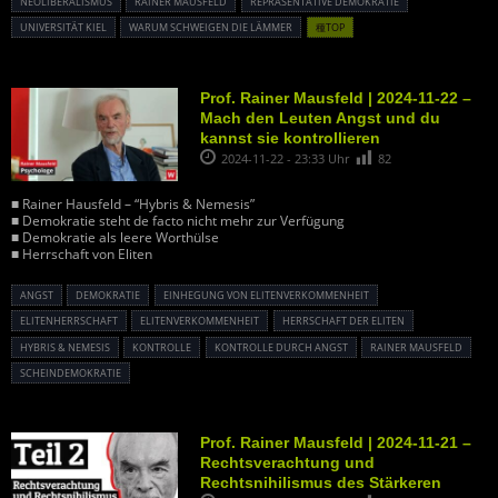
NEOLIBERALISMUS
RAINER MAUSFELD
REPRÄSENTATIVE DEMOKRATIE
UNIVERSITÄT KIEL
WARUM SCHWEIGEN DIE LÄMMER
種TOP
Prof. Rainer Mausfeld | 2024-11-22 –
Mach den Leuten Angst und du
kannst sie kontrollieren
2024-11-22 - 23:33 Uhr
82
■ Rainer Hausfeld – “Hybris & Nemesis”
■ Demokratie steht de facto nicht mehr zur Verfügung
■ Demokratie als leere Worthülse
■ Herrschaft von Eliten
ANGST
DEMOKRATIE
EINHEGUNG VON ELITENVERKOMMENHEIT
ELITENHERRSCHAFT
ELITENVERKOMMENHEIT
HERRSCHAFT DER ELITEN
HYBRIS & NEMESIS
KONTROLLE
KONTROLLE DURCH ANGST
RAINER MAUSFELD
SCHEINDEMOKRATIE
Prof. Rainer Mausfeld | 2024-11-21 –
Rechtsverachtung und
Rechtsnihilismus des Stärkeren