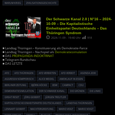
WARUM KRIEG
ZIVILISATIONSGESCHICHTE
Der Schwarze Kanal 2.0 | N°16 – 2024-
10-09 – Die Kapitalistische
Einheitspartei Deutschlands – Das
Thüringen Syndrom
2024-11-09 - 19:40 Uhr
918
■ Landtag Thüringen – Konstituierung als Demokratie-Farce
■ Landtag Thüringen – Nachspiel als
Demokratiesimulation
■ DAS
PROPAGANDA-INDOKTRINAT
■ Telegram-Rundschau
■ DAS LETZTE
AFD
AFD THÜRINGEN
AFD VERBIETEN
AFD VERBOT
AGENDA 2030
AGGRESSIV KÄMPFERISCH
ALICE WEIDEL
AMOKLAUF IN ESSEN
BERLINER ZEITUNG
BJÖRN HÖCKE
BSW
CAMPACT
CDU
DEMOKRATIESIMULATION
DER SCHWARZE KANAL
DIE GRÜNEN
DIE LINKE
GREAT RESET
JÖRG GEIBERT
JÜRGEN TREUTLER
KAPITALISTISCHE EINHEITSPARTEI DEUTSCHLANDS
LANDTAG THÜRINGEN
LENNART GEIBERT
MACHTERGREIFUNG
MARIO VOGT
MARIO VOIGT