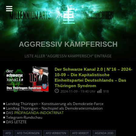
AGGRESSIV KÄMPFERISCH
LISTE ALLER "AGGRESSIV KÄMPFERISCH" EINTRÄGE
Der Schwarze Kanal 2.0 | N°16 – 2024-
10-09 – Die Kapitalistische
Einheitspartei Deutschlands – Das
Thüringen Syndrom
2024-11-09 - 19:40 Uhr
918
■ Landtag Thüringen – Konstituierung als Demokratie-Farce
■ Landtag Thüringen – Nachspiel als Demokratiesimulation
■ DAS
PROPAGANDA-INDOKTRINAT
■ Telegram-Rundschau
■ DAS LETZTE
AFD
AFD THÜRINGEN
AFD VERBIETEN
AFD VERBOT
AGENDA 2030