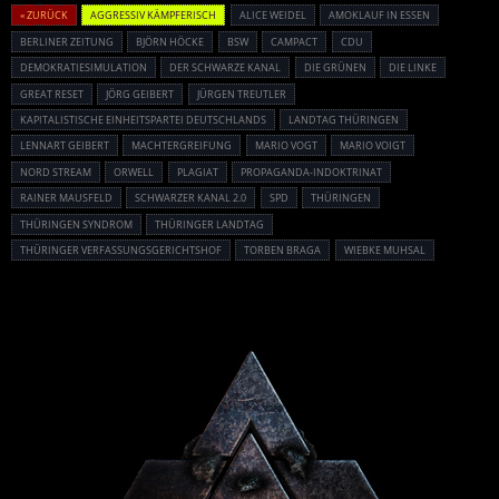
« ZURÜCK
AGGRESSIV KÄMPFERISCH
ALICE WEIDEL
AMOKLAUF IN ESSEN
BERLINER ZEITUNG
BJÖRN HÖCKE
BSW
CAMPACT
CDU
DEMOKRATIESIMULATION
DER SCHWARZE KANAL
DIE GRÜNEN
DIE LINKE
GREAT RESET
JÖRG GEIBERT
JÜRGEN TREUTLER
KAPITALISTISCHE EINHEITSPARTEI DEUTSCHLANDS
LANDTAG THÜRINGEN
LENNART GEIBERT
MACHTERGREIFUNG
MARIO VOGT
MARIO VOIGT
NORD STREAM
ORWELL
PLAGIAT
PROPAGANDA-INDOKTRINAT
RAINER MAUSFELD
SCHWARZER KANAL 2.0
SPD
THÜRINGEN
THÜRINGEN SYNDROM
THÜRINGER LANDTAG
THÜRINGER VERFASSUNGSGERICHTSHOF
TORBEN BRAGA
WIEBKE MUHSAL
Powered By :