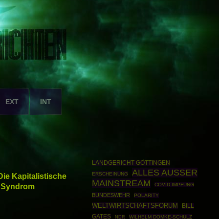
EXT
INT
LANDGERICHT GÖTTINGEN
ALLES AUSSER
ERSCHEINUNG
ie Kapitalistische
MAINSTREAM
n Syndrom
COVID-IMPFUNG
BUNDESWEHR
POLARITY
WELTWIRTSCHAFTSFORUM
BILL
GATES
WILHELM DOMKE-SCHULZ
NDR