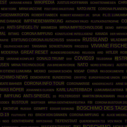
WIKIPEDIA
EST
CHRI
JUSTUS HOFFMANN
UKRAINE-KRIEG
SCHATTENWESEN
NATO-AKTE
MRNA VACCINE
CORONA-PLANDEM
NEW YORK
POLY GRID ANLEITUNG
CHSENMIKROFON
ROBERT HABECK
P.L.O. LUMUMB
ROBERT KENNEDY JR.
SPUK
CO
IMPFNEBENWIRKUNG
INE DAMAGE
ANTHONY FAUCI
FLUTKATASTROPHE
ANTI-SPIEGEL-TV
MRNA IMPFTECHNOLOGIE
WIKIMEDIA
DEMO
IMPFG
LFE
MAL
BITWIG
CORONA IMPFUNG
KANADA
KÜNSTLICHE INTELLIGENZ
DER MENSC
RUSSLAND
STIFTUNG CORONA-AUSCHUSS
WLADIMIR
RAPIE
SINSHEIM
VIVIANE FISCH
K
TANSANIA
SOWJETUNION
PROZESS
DELPHISCHER ORT
GREAT RESET
MODERNA
HITLER
ROB
BUNDESREGIERUNG
ARD
RELIGION
COVID19
種ST
30
DONALD TRUMP
UKRAINE-KONFLIKT
TELEGRAM
DIVI
NATO
USEN
MRNA-TECHNOLOGIE
AUSTR
JVA BREMERVÖRDE
NORD STREAM 1
CHINA
CH OTIENO LUMUMBA
MEXIKO
NSDAP
DAGMAR SCHÖN
RKI-DOKUMENTE
SCHIMO-NEWS
DEMOKRATIE
BUNDESTAG
CRYPTIC
EUROPÄISCHE UNION
DE
CORONA INFO TOUR
BEATE BAHNER
CORONAKRISE
ARNE S
KINDERSCHUTZ
MAS RÖPER
KARL LAUTERBACH
LUMUMBAS AFRIKA
JOHANNES CLASEN
T
ANTI-SPIEGEL
IMPFUNG
POLTERGEIST
MARTIN BRAUKMANN
PAUL-
2G
BUSTOUR
FBI
KODEX
SKEPTIKER
MRNA-GENTHERAPEUTIKA
CORONA BUSTOUR 20
BOSCHIMO DES TAG
DIKTATUR
GEIMPFT
N
RUSSIA
EDGAR SIEMUND
D-19
ERICH VON DÄNIKEN
CORONA-IMPFUNG
PEI
KI
ALICE WEIDEL
FLUTHILFE
GENTHERAPIE
TIEFENSTAAT
T
D
NGO
IMPFZWANG
QUERDENKEN 711
VCV RACK
BOSCHIMO