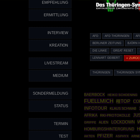
EMPFEHLUNG
ERMITTLUNG
INTERVIEW
AFD
AFD THÜRINGEN
AF
BERLINER ZEITUNG
BJÖRN 
KREATION
DIE LINKE
GREAT RESET
LENNART GEIBERT
« ZURÜC
LIVESTREAM
THÜRINGEN
THÜRINGEN S
MEDIUM
SONDERMELDUNG
BAERBOCK
HEIKO SCHOENING
FUELLMICH
種TOP
CO
STATUS
INFOTOUR
KLAUS SCHWAB
JU
AFRIKA
RKI-PROTOKOLLE
W
LOCKDOWN
ALIEN
GRIPPE
TERMIN
H
HOMBURGSHINTERGRUND
PFIZER
TEST
AKTEN
ASPHYX
ARNE