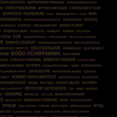
STIAN DROSTEN
GEISTERERSCHEINUNG
VERFASSUNGSSCHUTZ
DIRK POHLMANN
MYTHEN METZGER
CORONA INFO TOUR
IE
BIONTECH
PLANDEMIE
WHO
A
MASKENATTEST
LEAK
KLIMA
RONAVIRUS
DRITTES
GESCHÄDIGT
INFEKTIONSSCHUTZGESETZ
SERGEY FILBERT
ESCHÄDIGTE
ESOTERIC
ZWANGSIMPFUNG
FRIEDRICH MERZ
BIOWAFFEN
HOMBURG
HORROR
H
INTERVIEW
USA
 PUTIN
SHADOW PEOPLE
DYATLOW PASS
ERICH VON DAENIKEN
ER
SAMUEL ECKERT
CORONASCHUTZIMPFUNG
WIRTSCHAFTSKRISE
DEUTSCHLAND
ERT-KOCH INSTITUT
FRANKREICH
OLAF SCHOLZ
BODO SCHIFFMANN
REAM
JENS SPAHN
MARKUS FIEDLER
CORONA-PANDEMIE
ALIEN
DYATLOV PASS
ÄGYPTEN
MARTIN SCHWAB
CORONA INFO
SCHWARZER KANAL
MARS
JVA ROSDORF
R SCHWARZE KANAL
MEDIZINISCHE MASKE
COVID-19-
ROBERT KOCH-INSTITUT
CHMITT
NORD STREAM 2
BLACKROCK
MRNA IMFPSTOFF
COUNTY BLUFF
FELIKS
RKI-FILES
MYSTERY
DEUTSCHE GESCHICHTE
CIA
EHRLICH INSTITUT
VIREN
MOSKAU
UKRAINE
MRNA-GENTHERAPIE
20
AHRWEILER
ICIC.LAW
ES
MRNA GEN-THERAPIE
GEIST
GEOPOLITIK
MARKUS SÖDER
ZENSUR
BITTEL
PSIRAM
IMPFSTOFFE
MARKUS HAINTZ
DJATLOW PASS
WITTER
KLIMAWANDEL
MRNA GENE THERAPY
WIEN
NIEDERLANDE