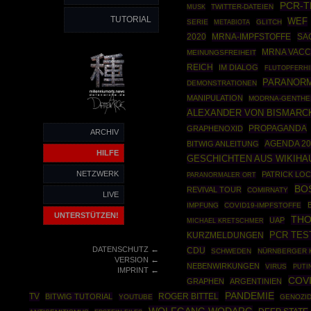
PCR-T
TWITTER-DATEIEN
MUSK
TUTORIAL
WEF
SERIE
GLITCH
METABIOTA
2020
MRNA-IMPFSTOFFE
SA
MRNA VACC
MEINUNGSFREIHEIT
REICH
IM DIALOG
FLUTOPFERHI
PARANOR
DEMONSTRATIONEN
MANIPULATION
MODRNA-GENTHE
ALEXANDER VON BISMARC
PROPAGANDA
GRAPHENOXID
ARCHIV
AGENDA 20
BITWIG ANLEITUNG
HILFE
GESCHICHTEN AUS WIKIHA
NETZWERK
PATRICK LO
PARANORMALER ORT
BO
REVIVAL TOUR
COMIRNATY
LIVE
IMPFUNG
COVID19-IMPFSTOFFE
UNTERSTÜTZEN!
THO
UAP
MICHAEL KRETSCHMER
PCR TES
KURZMELDUNGEN
←
DATENSCHUTZ
CDU
SCHWEDEN
NÜRNBERGER 
←
VERSION
NEBENWIRKUNGEN
VIRUS
PUTI
←
IMPRINT
COVI
GRAPHEN
ARGENTINIEN
PANDEMIE
TV
ROGER BITTEL
BITWIG TUTORIAL
YOUTUBE
GENOZI