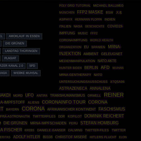
POLY GRID TUTORIAL
MICHAEL BALLWEG
FFP2 MASKE
MÜNCHEN
BSW
大名
ASPHYX
HERMANN PLOPPA
INDIEN
COVID19-
ITALIEN
NASA
GESCHICHTE
IMPFUNG
MUSIC
FFP2
EL
AMOKLAUF IN ESSEN
CORONAIMPFUNG
WORLD HEALTH
DIE GRÜNEN
MRNA-
EU
ORGANIZATION
SPANIEN
LANDTAG THÜRINGEN
INJEKTION
AMBIENT
GELEUGNET
PLAGIAT
NATO AKTE
MEDIENMANIPULATION
ZER KANAL 2.0
SPD
AFD
BERLIN
HUNTER BIDEN
WUHAN
RAGA
WIEBKE MUHSAL
MRNA-GENTHERAPY
NATO
UNTERSUCHUNGSAUSSCHUSS
X7Q5A96
ASTRAZENECA
ANNALENA
REINER
AKDI
UFO
TRANSHUMANISMUS
MORD
ANTIFA
ORWELL
CORONA
CORONAINFO TOUR
A-IMPFSTOFF
ALIENS
CORONA
HT
FASCHISMUS
AFRIKANISCHER KONTINENT
BAYERN
DOMINIK REICHERT
PRÄ-ASTRONAUTIK
TWITTERFILES
DDR
KOPILOT
STEFAN HOMBURG
DIE GRÜNEN
M
MRNA-IMPFSCHADEN
PERU
A FISCHER
DANIELE GANSER
CALMING
TWITTER-FILES
TWITTER
KREBS
ADOLF HITLER
B0108
CHRISTOF MISERÉ
HITLERS FLUCHT
ERITAS
ELON