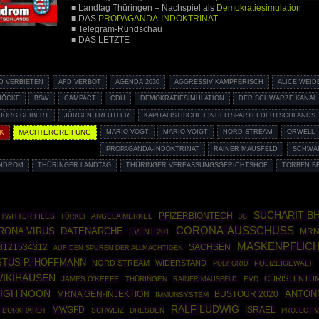
■ Landtag Thüringen – Nachspiel als
Demokratiesimulation
■ DAS
PROPAGANDA-INDOKTRINAT
■ Telegram-Rundschau
■ DAS LETZTE
D VERBIETEN
AFD VERBOT
AGENDA 2030
AGGRESSIV KÄMPFERISCH
ALICE WEID
HÖCKE
BSW
CAMPACT
CDU
DEMOKRATIESIMULATION
DER SCHWARZE KANAL
JÖRG GEIBERT
JÜRGEN TREUTLER
KAPITALISTISCHE EINHEITSPARTEI DEUTSCHLANDS
K
MACHTERGREIFUNG
MARIO VOGT
MARIO VOIGT
NORD STREAM
ORWELL
PROPAGANDA-INDOKTRINAT
RAINER MAUSFELD
SCHWAR
YNDROM
THÜRINGER LANDTAG
THÜRINGER VERFASSUNGSGERICHTSHOF
TORBEN B
SUCHARIT BH
PFIZERBIONTECH
TWITTER FILES
TÜRKEI
ANGELA MERKEL
3G
CORONA-AUSSCHUSS
RONA VIRUS
DATENARCHE
EVENT 201
MRN
MASKENPFLIC
3121534312
SACHSEN
AUF DEN SPUREN DER ALLMÄCHTIGEN
STUS P. HOFFMANN
NORD STREAM
WIDERSTAND
POLY GRID
POLIZEIGEWALT
IKIHAUSEN
CHRISTENTU
JAMES O'KEEFE
THÜRINGEN
RAINER MAUSFELD
EVD
IGH NOON
ANTONI
MRNA GEN-INJEKTION
BUSTOUR 2020
IMMUNSYSTEM
RALF LUDWIG
MWGFD
ISRAEL
 BURKHARDT
SCHWEIZ
DRESDEN
PROJECT V