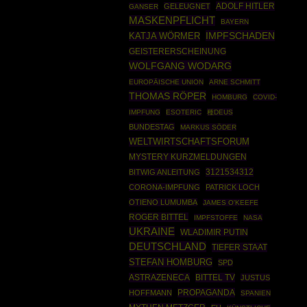
ADOLF HITLER
GELEUGNET
GANSER
MASKENPFLICHT
BAYERN
IMPFSCHADEN
KATJA WÖRMER
GEISTERERSCHEINUNG
WOLFGANG WODARG
EUROPÄISCHE UNION
ARNE SCHMITT
THOMAS RÖPER
HOMBURG
COVID-
IMPFUNG
ESOTERIC
種DEUS
BUNDESTAG
MARKUS SÖDER
WELTWIRTSCHAFTSFORUM
MYSTERY KURZMELDUNGEN
3121534312
BITWIG ANLEITUNG
CORONA-IMPFUNG
PATRICK LOCH
OTIENO LUMUMBA
JAMES O'KEEFE
ROGER BITTEL
IMPFSTOFFE
NASA
UKRAINE
WLADIMIR PUTIN
DEUTSCHLAND
TIEFER STAAT
STEFAN HOMBURG
SPD
ASTRAZENECA
BITTEL TV
JUSTUS
PROPAGANDA
HOFFMANN
SPANIEN