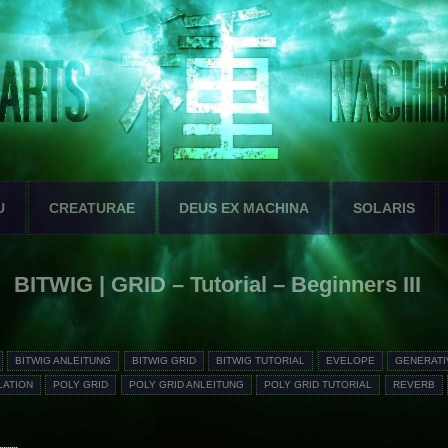
U
CREATURAE
DEUS EX MACHINA
SOLARIS
BITWIG | GRID – Tutorial – Beginners III
BITWIG ANLEITUNG
BITWIG GRID
BITWIG TUTORIAL
EVELOPE
GENERATI
LATION
POLY GRID
POLY GRID ANLEITUNG
POLY GRID TUTORIAL
REVERB