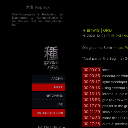
大名 Asphyx
Chef-Aggregator & Redakteur der
Datenarche → "Kommunikation ist
die Illusion, daß sie stattgefunden
hat."
→
BITWIG | GRID
♧
→
2020-12-01
種 DATENA
Die gesamte Serie –
https:/
“Next part in the Beginner G
00:00:00
Intro
00:00:35
modulation with
ARCHIV
00:05:17
sync evenloper t
HILFE
00:09:16
using external a
00:13:13
internal audio e
NETZWERK
00:15:56
grid reverb with
LIVE
00:17:09
phaser in the gr
00:21:29
simple sequenci
UNTERSTÜTZEN!
00:24:30
make the LFO s
00:27:28
outro & preview
←
DATENSCHUTZ