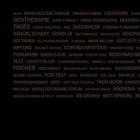
LOCKDOWN
MRNA VACCINE DAMAGE
FRIEDRICH MERZ
SCHW
MUSK
GENTHERAPIE
MODERNA
MRNA-TECHNOLOGIE
NORD STREAM 1
TAGES
DATENARCHE
CORONA-PLANDEMIE
RAINER MAUSFELD
ARD
SAMUEL ECKERT
COVID-19
REALPOL
TWITTERFILES
GESCHICHTE
JUSTUS P.
GÖTTINGEN
MRNA VACCINE
FLUTKATASTROPHE
X7Q5A96
CORONA INFOTOUR
IMPFUNG
IMMUNSYSTEM
RU
PROJECT VERITAS
POHLMANN
BOSCHIMO-N
AGENDA 2030
GENOZID
DYATLOV PASS
TEST
P
COUNTY BLUFF
SCHWARZER KANAL
ORWELL
EDGAR SIEMUND
FISCHER
JVA ROSDOR
GESCHÄDIGT
MULDENTALER
ALICE WEIDEL
PCR-TEST
IM DIALOG
CIA
DIKTATUR
JEFFREY EPSTEIN
LEAK
BSW
C
HIGH NOON
TRANSHUMANISMUS
GEIST
CHRISTO
POLY GRID TUTORIAL
WIKIPEDIA
WORLD ECONOMIC FORUM
P
RKI-FILES
ANTHONY FAUCI
ANTI-SPIEGEL
DIE GRÜNEN
BE
WILHELM DOMKE-SCHULZ
AHRWEILER