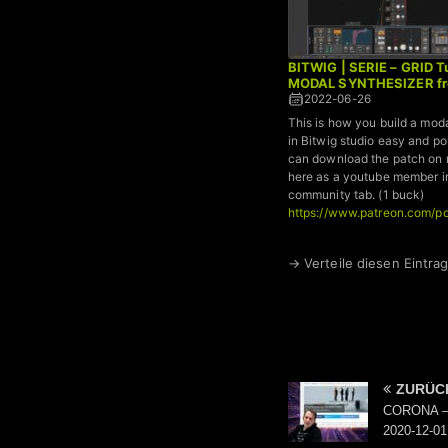
BITWIG | SERIE – GRID Tu
MODAL SYNTHESIZER fr
2022-06-26
This is how you build a mod
in Bitwig studio easy and p
can download the patch on 
here as a youtube member i
community tab. (1 buck)
https://www.patreon.com/p
→ Verteile diesen Eintrag
ZURÜC
CORONA – 
2020-12-01