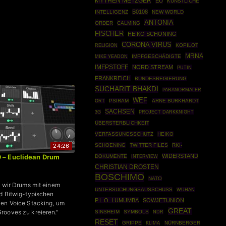
MYTHEN METZGER
EU
KÜNSTLICHE
B0108
INTELLIGENZ
NEW WORLD
ANTONIA
ORDER
CALMING
FISCHER
HEIKO SCHÖNING
CORONA VIRUS
KOPILOT
RELIGION
MRNA
IMPFGESCHÄDIGTE
MIKE YEADON
IMFPSTOFF
NORD STREAM
PUTIN
FRANKREICH
BUNDESREGIERUNG
SUCHARIT BHAKDI
PARANORMALER
WEF
PSIRAM
ARNE BURKHARDT
ORT
SACHSEN
PROJECT DARKKNIGHT
3G
ÜBERSTERBLICHKEIT
VERFASSUNGSSCHUTZ
HEIKO
SCHOENING
TWITTER FILES
RKI-
24:26
 – Euclidean Drum
WIDERSTAND
DOKUMENTE
INTERVIEW
CHRISTIAN DROSTEN
BOSCHIMO
NATO
n wir Drums mit einem
UNTERSUCHUNGSAUSSCHUSS
WUHAN
d Bitwig-typischen
P.L.O. LUMUMBA
SOWJETUNION
en Voice Stacking, um
GREAT
rooves zu kreieren."
SINSHEIM
SYMBOLS
NDR
RESET
GRIPPE
NÜRNBERGER
KLIMA