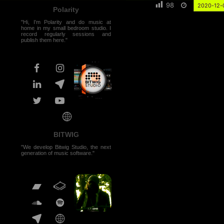
98
2020-12-
Polarity
"Hi, I'm Polarity and do music at
home in my small bedroom studio. I
record regularly sessions and
publish them here."
BITWIG
"We develop Bitwig Studio, the next
generation of music software."