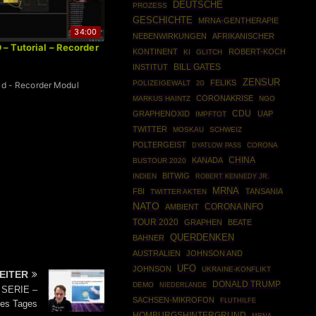
DEUTSCHE
PROZESS
GESCHICHTE
MRNA-GENTHERAPIE
34:00
NEBENWIRKUNGEN
AFRIKANISCHER
 – Tutorial – Recorder
KONTINENT
ROBERT-KOCH
KI
GLITCH
INSTITUT
BILL GATES
ZENSUR
FELIKS
POLIZEIGEWALT
rid - Recorder Modul
2G
CORONAKRISE
MARKUS HAINTZ
NGO
CDU
GRAPHENOXID
UAP
IMPFTOT
TWITTER
MOSKAU
SCHWEIZ
POLTERGEIST
CORONA
DYATLOW PASS
CHINA
KANADA
BUSTOUR 2020
BITWIG
INDIEN
ROBERT KENNEDY JR.
MRNA
FBI
TANSANIA
TWITTER AKTEN
NATO
CORONA INFO
AMBIENT
TOUR 2020
GRAPHEN
BEATE
QUERDENKEN
BAHNER
AUSTRALIEN
JOHNSON AND
UFO
JOHNSON
UKRAINE-KONFLIKT
EITER
DONALD TRUMP
DEMO
NIEDERLANDE
 SERIE –
SACHSEN-MIKROFON
FLUTHILFE
des Tages
HOMBURGSHINTERGRUND
MRNA