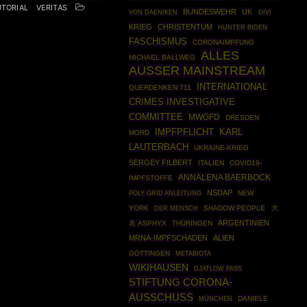
UTORIAL
VERITAS
BUNDESWEHR
UK
VON DAENIKEN
DIVI
KRIEG
CHRISTENTUM
HUNTER BIDEN
FASCHISMUS
CORONAIMPFUNG
ALLES
MICHAEL BALLWEG
AUSSER MAINSTREAM
INTERNATIONAL
QUERDENKEN 711
CRIMES INVESTIGATIVE
COMMITTEE
MWGFD
DRESDEN
IMPFPFLICHT
KARL
MORD
LAUTERBACH
UKRAINE-KRIEG
SERGEY FILBERT
ITALIEN
COVID19-
ANNALENA BAERBOCK
IMPFSTOFFE
NSDAP
POLY GRID ANLEITUNG
NEW
YORK
SHADOW PEOPLE
大
DER MENSCH
ARGENTINIEN
名 ASPHYX
THÜRINGEN
MRNA-IMPFSCHADEN
ALIEN
GÖTTINGEN
METABIOTA
WIKIHAUSEN
DJATLOW PASS
STIFTUNG CORONA-
AUSSCHUSS
MÜNCHEN
DANIELE