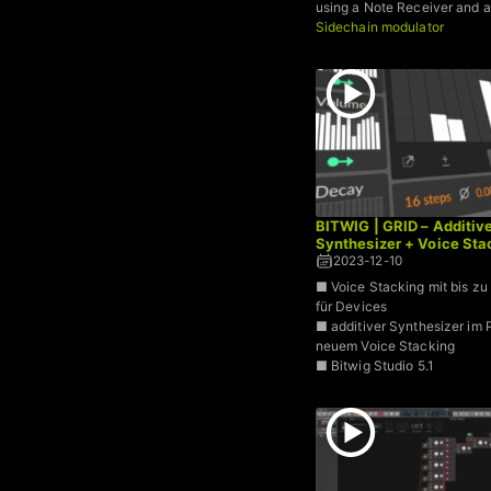
using a Note Receiver and 
Sidechain modulator
BITWIG | GRID – Additiv
Synthesizer + Voice Sta
2023-12-10
■ Voice Stacking mit bis z
für Devices
■ additiver Synthesizer im P
neuem Voice Stacking
■ Bitwig Studio 5.1