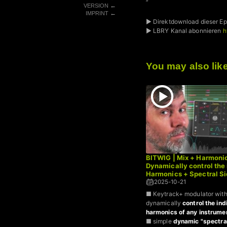
”
←
VERSION
←
IMPRINT
► Direktdownload dieser Ep
► LBRY Kanal abonnieren
h
You may also lik
BITWIG | Mix + Harmoni
Dynamically control the 
Harmonics + Spectral S
2025-10-21
■ Keytrack+ modulator with
dynamically
control the ind
harmonics of any instrume
■ simple
dynamic "spectral