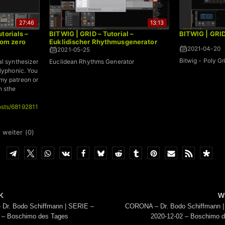
27:46
13:13
torials –
BITWIG | GRID – Tutorial –
BITWIG | GRID
om zero
Euklidischer Rhythmusgenerator
2021-04-20
2021-05-25
Bitwig - Poly G
al synthesizer
Euclidean Rhythms Generator
olyphonic. You
my patreon or
n sthe
osts/68192811
 weiter (
0
)
K
W
Dr. Bodo Schiffmann | SERIE –
CORONA – Dr. Bodo Schiffmann |
 – Boschimo des Tages
2020-12-02 – Boschimo 