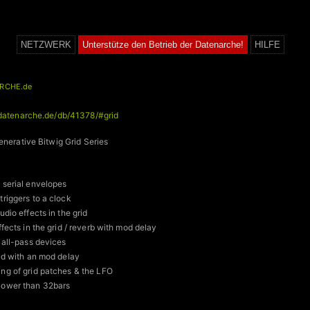
NETZWERK
Unterstütze den Betrieb der Datenarche!
HILFE
RCHE.de
/datenarche.de/db/41378/#grid
enerative Bitwig Grid Series
 serial envelopes
riggers to a clock
udio effects in the grid
ffects in the grid / reverb with mod delay
 all-pass devices
id with an mod delay
ng of grid patches & the LFO
lower than 32bars