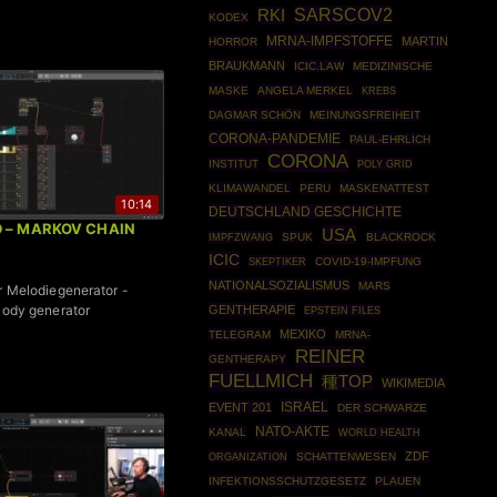
SARSCOV2
RKI
KODEX
MRNA-IMPFSTOFFE
MARTIN
HORROR
BRAUKMANN
ICIC.LAW
MEDIZINISCHE
MASKE
ANGELA MERKEL
KREBS
DAGMAR SCHÖN
MEINUNGSFREIHEIT
CORONA-PANDEMIE
PAUL-EHRLICH
CORONA
INSTITUT
POLY GRID
KLIMAWANDEL
PERU
MASKENATTEST
10:14
DEUTSCHLAND GESCHICHTE
ID – MARKOV CHAIN
USA
IMPFZWANG
SPUK
BLACKROCK
ICIC
SKEPTIKER
COVID-19-IMPFUNG
NATIONALSOZIALISMUS
MARS
er Melodiegenerator -
elody generator
GENTHERAPIE
EPSTEIN FILES
MEXIKO
TELEGRAM
MRNA-
REINER
GENTHERAPY
FUELLMICH
種TOP
WIKIMEDIA
ISRAEL
EVENT 201
DER SCHWARZE
NATO-AKTE
KANAL
WORLD HEALTH
ZDF
ORGANIZATION
SCHATTENWESEN
INFEKTIONSSCHUTZGESETZ
PLAUEN