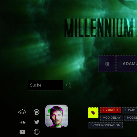
種
ADAM
« ZURÜCK
BITWIG
MOD DELAY
MODU
SYNCHRONISATION