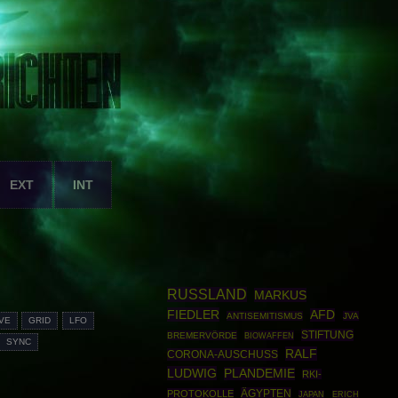
EXT
INT
RUSSLAND
MARKUS
FIEDLER
AFD
ANTISEMITISMUS
JVA
VE
GRID
LFO
STIFTUNG
BREMERVÖRDE
BIOWAFFEN
SYNC
RALF
CORONA-AUSCHUSS
LUDWIG
PLANDEMIE
RKI-
ÄGYPTEN
PROTOKOLLE
JAPAN
ERICH