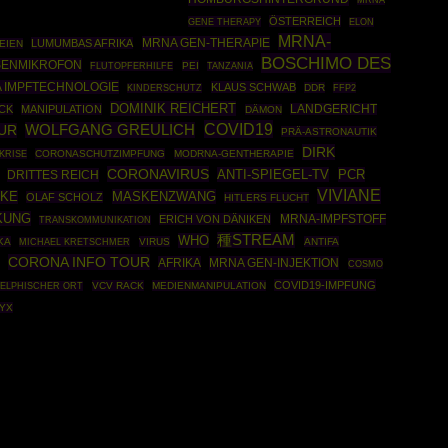
ÖSTERREICH
GENE THERAPY
ELON
MRNA-
MRNA GEN-THERAPIE
LUMUMBAS AFRIKA
EIEN
BOSCHIMO DES
ENMIKROFON
PEI
FLUTOPFERHILFE
TANZANIA
 IMPFTECHNOLOGIE
KLAUS SCHWAB
DDR
FFP2
KINDERSCHUTZ
DOMINIK REICHERT
CK
MANIPULATION
LANDGERICHT
DÄMON
COVID19
WOLFGANG GREULICH
UR
PRÄ-ASTRONAUTIK
DIRK
KRISE
CORONASCHUTZIMPFUNG
MODRNA-GENTHERAPIE
CORONAVIRUS
ANTI-SPIEGEL-TV
PCR
DRITTES REICH
VIVIANE
MASKENZWANG
SKE
OLAF SCHOLZ
HITLERS FLUCHT
KUNG
ERICH VON DÄNIKEN
MRNA-IMPFSTOFF
TRANSKOMMUNIKATION
種STREAM
WHO
KA
VIRUS
ANTIFA
MICHAEL KRETSCHMER
CORONA INFO TOUR
AFRIKA
MRNA GEN-INJEKTION
COSMO
COVID19-IMPFUNG
VCV RACK
MEDIENMANIPULATION
ELPHISCHER ORT
YX