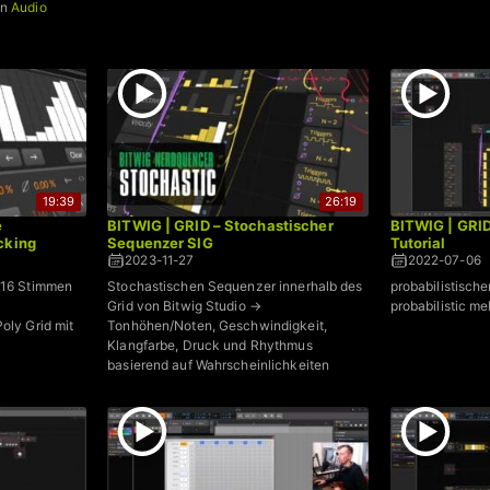
an
Audio
19:39
26:19
e
BITWIG | GRID – Stochastischer
BITWIG | GR
cking
Sequenzer SIG
Tutorial
2023-11-27
2022-07-06
u 16 Stimmen
Stochastischen Sequenzer innerhalb des
probabilistisch
Grid von Bitwig Studio →
probabilistic m
oly Grid mit
Tonhöhen/Noten, Geschwindigkeit,
Klangfarbe, Druck und Rhythmus
basierend auf Wahrscheinlichkeiten