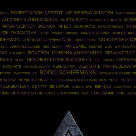
ROBERT KOCH-INSTITUT
IMPFNEBENWIRKUNGEN
EDEN
TWITTER-DAT
ALEXANDER VON BISMARCK
BUSTOUR 2020
SACHS
DEMONSTRATIONEN
MRNA-INJEKTION
BUSTOUR
HITLER
MRNA
DEMOKRATIE
NORD STREAM 2
ITIK
PARANORMAL
OSM
MARTIN SCHWAB
ROBERT HABE
ZWANGSIMPFUNG
 HOFFMANN
CORONAINFO TO
CORONA INFO REVIVAL TOUR
ERSCHEINUNG
PANDEMIE
SSIA
JOHANNES CLASEN
GEOPOLITIK
GEISTER
WIRTSCHAFTS
WIEN
EWS
BIONTECH
CORONA-AUSSCHUSS
MRNA IMPFUNG
POLARITY
FIZER
GESCHICHTEN AUS WIKIHAUSEN
FFP2 MA
SERIE
LOFI
TÜRKEI
IMPFNEBENWIR
F
DEEP STATE
NATO AKTE
TIEFENSTAAT
HERMANN PLOPPA
BODO SCHIFFMANN
RYPTIC
TWITTER-FILES
MRNA-GENTHERAPEUTI
F MISERÉ
BITWIG TUTORIAL
MUSIC
YOUTUBE
AUF DEN SPUREN DER ALLMÄCHTIGEN
FIZERBIONTECH
IMPFTOD
GEIMPFT
JENS SPAHN
ALIENS
EVD
COMIRNATY
D
RLIN
DEMONSTRATION
CORONA IMPFUNG
VIREN
UKRAINEKRIEG
NWO
ASPH