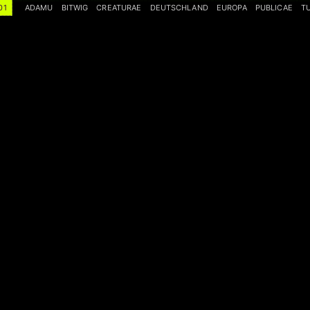
01
ADAMU
BITWIG
CREATURAE
DEUTSCHLAND
EUROPA
PUBLICAE
T