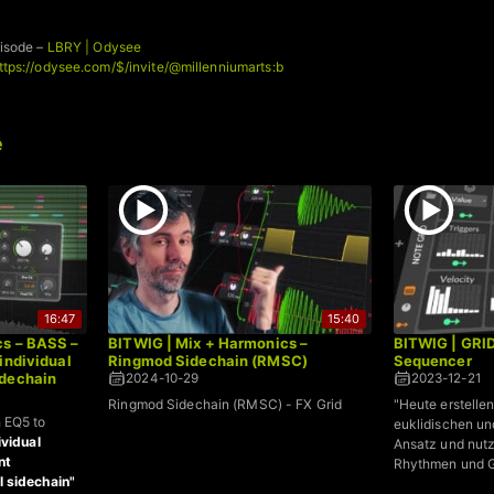
isode –
LBRY | Odysee
ttps://odysee.com/$/invite/@millenniumarts:b
e
16:47
15:40
cs – BASS –
BITWIG | Mix + Harmonics –
BITWIG | GRID
individual
Ringmod Sidechain (RMSC)
Sequencer
idechain
2024-10-29
2023-12-21
Ringmod Sidechain (RMSC) - FX Grid
"Heute erstelle
 EQ5 to
euklidischen un
ividual
Ansatz und nutz
nt
Rhythmen und G
 sidechain"