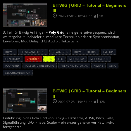
BITWIG | GRID – Tutorial – Beginners
III
2020-12-01 - 18:54 Uhr
98
3. Teil für Bitwig Anfänger –
Poly Grid
. Eine generative Sequenz wird
weitergebaut und vielerlei modulare Techniken erklärt: Synchronisation,
Enveloper, Mod Delay, LFO, Audio Effekte uvm.
BITWIG
BITWIG ANLEITUNG
BITWIG GRID
BITWIG TUTORIAL
EVELOPE
GENERATIVE
« ZURÜCK
GRID
LFO
MOD DELAY
MODULATION
POLY GRID
POLY GRID ANLEITUNG
POLY GRID TUTORIAL
REVERB
SYNC
SYNCHRONISATION
BITWIG | GRID – Tutorial – Beginners
II
2020-07-23 - 19:43 Uhr
128
Einführung in das Poly Grid von Bitwig – Oszillator, ADSR, Pitch, Gate,
Signalführung, LFO, Phase, Scaler – ein erster generativer Patch wird
fortgesetzt