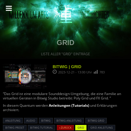
GRID
LISTE ALLER "GRID" EINTRÄGE
BITWIG | GRID
2023-12-21 - 13:00 Uhr
783
“Das Grid ist eine modulare Sounddesign-Umgebung, die eine Familie an
virtuellen Geräten in Bitwig Studio betreibt: Poly Grid und FX Grid. ”
In diesem Quantum werden
Anleitungen (Tutorials)
und Erklärungen
archiviert.
ANLEITUNG
AUDIO
BITWIG
BITWIG ANLEITUNG
BITWIG GRID
BITWIG PRESET
BITWIG TUTORIAL
« ZURÜCK
GRID
GRID ANLEITUNG