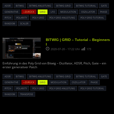
ADSR
BITWIG
BITWIG ANLEITUNG
BITWIG GRID
BITWIG TUTORIAL
GATE
GENERATIVE
« ZURÜCK
GRID
LFO
MODULATION
OSZILLATOR
PHASE
PITCH
POLARITY
POLY GRID
POLY GRID ANLEITUNG
POLY GRID TUTORIAL
RANDOM
SCALER
BITWIG | GRID – Tutorial – Beginners
I
2020-07-20 - 17:22 Uhr
173
Einführung in das Poly Grid von Bitwig – Oszillator, ADSR, Pitch, Gate – ein
erster generativer Patch
ADSR
BITWIG
BITWIG ANLEITUNG
BITWIG GRID
BITWIG TUTORIAL
GATE
GENERATIVE
« ZURÜCK
GRID
MODULATION
OSZILLATOR
PHASE
PITCH
POLARITY
POLY GRID
POLY GRID ANLEITUNG
POLY GRID TUTORIAL
RANDOM
TRANSPOSE