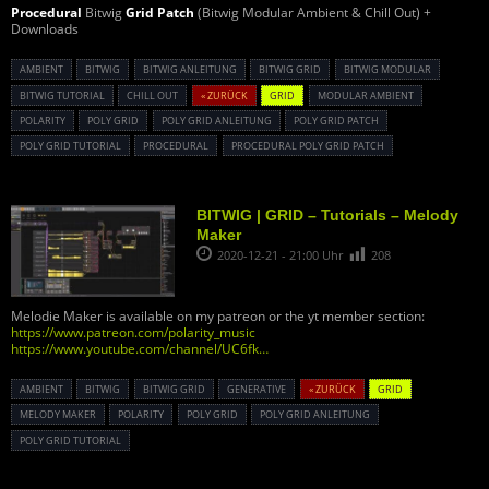
Procedural
Bitwig
Grid Patch
(Bitwig Modular Ambient & Chill Out) +
Downloads
AMBIENT
BITWIG
BITWIG ANLEITUNG
BITWIG GRID
BITWIG MODULAR
BITWIG TUTORIAL
CHILL OUT
« ZURÜCK
GRID
MODULAR AMBIENT
POLARITY
POLY GRID
POLY GRID ANLEITUNG
POLY GRID PATCH
POLY GRID TUTORIAL
PROCEDURAL
PROCEDURAL POLY GRID PATCH
BITWIG | GRID – Tutorials – Melody
Maker
2020-12-21 - 21:00 Uhr
208
Melodie Maker is available on my patreon or the yt member section:
https://www.patreon.com/polarity_music
https://www.youtube.com/channel/UC6fk…
AMBIENT
BITWIG
BITWIG GRID
GENERATIVE
« ZURÜCK
GRID
MELODY MAKER
POLARITY
POLY GRID
POLY GRID ANLEITUNG
POLY GRID TUTORIAL