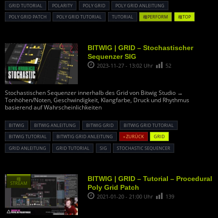
GRID TUTORIAL
POLARITY
POLY GRID
POLY GRID ANLEITUNG
POLY GRID PATCH
POLY GRID TUTORIAL
TUTORIAL
種PERFORM
種TOP
BITWIG | GRID – Stochastischer
Sequenzer SIG
2023-11-27 - 13:02 Uhr
52
Stochastischen Sequenzer innerhalb des Grid von Bitwig Studio →
Tonhöhen/Noten, Geschwindigkeit, Klangfarbe, Druck und Rhythmus
basierend auf Wahrscheinlichkeiten
BITWIG
BITWIG ANLEITUNG
BITWIG GRID
BITWIG GRID TUTORIAL
BITWIG TUTORIAL
BITWTIG GRID ANLEITUNG
« ZURÜCK
GRID
GRID ANLEITUNG
GRID TUTORIAL
SIG
STOCHASTIC SEQUENCER
BITWIG | GRID – Tutorial – Procedural
種
STREAM
Poly Grid Patch
2021-01-20 - 21:00 Uhr
139