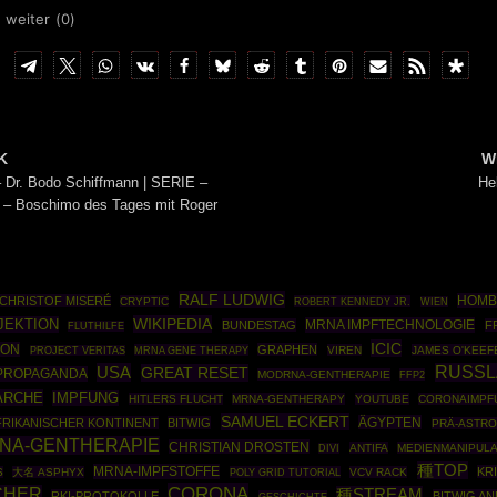
 weiter (
0
)
K
W
Dr. Bodo Schiffmann | SERIE –
Hel
 – Boschimo des Tages mit Roger
RALF LUDWIG
HOMB
CHRISTOF MISERÉ
CRYPTIC
ROBERT KENNEDY JR.
WIEN
WIKIPEDIA
JEKTION
MRNA IMPFTECHNOLOGIE
BUNDESTAG
F
FLUTHILFE
ICIC
ION
GRAPHEN
MRNA GENE THERAPY
VIREN
JAMES O'KEEF
PROJECT VERITAS
USA
RUSSL
GREAT RESET
PROPAGANDA
MODRNA-GENTHERAPIE
FFP2
ARCHE
IMPFUNG
HITLERS FLUCHT
MRNA-GENTHERAPY
YOUTUBE
CORONAIMPF
SAMUEL ECKERT
ÄGYPTEN
FRIKANISCHER KONTINENT
BITWIG
PRÄ-ASTRO
NA-GENTHERAPIE
CHRISTIAN DROSTEN
ANTIFA
MEDIENMANIPULA
DIVI
種TOP
MRNA-IMPFSTOFFE
KR
S
大名 ASPHYX
POLY GRID TUTORIAL
VCV RACK
CORONA
SCHER
種STREAM
RKI-PROTOKOLLE
BITWIG A
GESCHICHTE