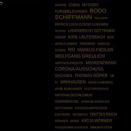
CHINA
MYSTERY
GRIPPE
BODO
KURZMELDUNGEN
SCHIFFMANN
RELIGION
PATRICK LOCH OTIENO LUMUMBA
LANDGERICHT GÖTTINGEN
WUHAN
KARL LAUTERBACH
NSDAP
NEW
TANSANIA
WORLD ORDER
MARKUS
RKI
MARKUS FIEDLER
SÖDER
WOLFGANG GREULICH
MASKENZWANG
IMPFGESCHÄDIGTE
CORONA-AUSSCHUSS
THOMAS RÖPER
SACHSEN
UK
WIKIHAUSEN
KI
ANGELA MERKEL
ARNE BURKHARDT
FLUTOPFERHILFE
NATIONALSOZIALISMUS
GRAPHENOXID
UKRAINE-KONFLIKT
GÖTTINGEN
COVID19-IMPFSTOFFE
DRITTES REICH
ESOTERIC
METABIOTA
KATJA WÖRMER
SPANIEN
SERIE
IMMUNSYSTEM
TRANSKOMMUNIKATION