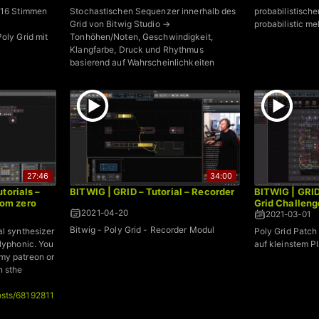
u 16 Stimmen
Stochastischen Sequenzer innerhalb des
probabilistisch
Grid von Bitwig Studio →
probabilistic m
oly Grid mit
Tonhöhen/Noten, Geschwindigkeit,
Klangfarbe, Druck und Rhythmus
basierend auf Wahrscheinlichkeiten
27:46
34:00
torials –
BITWIG | GRID – Tutorial – Recorder
BITWIG | GRID
om zero
Grid Challeng
2021-04-20
2021-03-01
Bitwig - Poly Grid - Recorder Modul
al synthesizer
Poly Grid Patch
olyphonic. You
auf kleinstem P
my patreon or
n sthe
osts/68192811