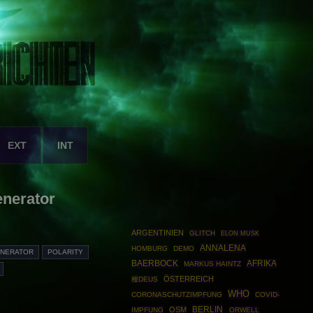
EXT
INT
enerator
ARGENTINIEN
GLITCH
ELON MUSK
ANNALENA
HOMBURG
DEMO
ENERATOR
POLARITY
BAERBOCK
AFRIKA
MARKUS HAINTZ
ÖSTERREICH
種DEUS
WHO
CORONASCHUTZIMPFUNG
COVID-
BERLIN
OSM
IMPFUNG
ORWELL