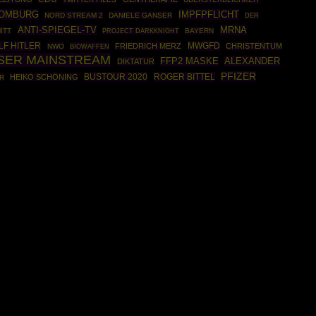
HOMBURG
IMPFPFLICHT
NORD STREAM 2
DANIELE GANSER
DER
ANTI-SPIEGEL-TV
MRNA
ITT
PROJECT DARKKNIGHT
BAYERN
LF HITLER
MWGFD
FRIEDRICH MERZ
CHRISTENTUM
NWO
BIOWAFFEN
SER MAINSTREAM
ALEXANDER
FFP2 MASKE
DIKTATUR
PFIZER
BUSTOUR 2020
ROGER BITTEL
HEIKO SCHÖNING
R