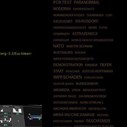
PCR TEST
PARANORMAL
MODERNA
KINDERSCHUTZ
NÜRNBERGER KODEX
THÜRINGEN
LOFI
JVA ROSDORF
GELEUGNET
VERFASSUNGSSCHUTZ
MORD
PUTIN
ASTRAZENECA
COMIRNATY
AHRWEILER
WORLD HEALTH ORGANIZATION
NATO
MARTIN SCHWAB
AUSTRALIEN
RUSSIA
itwig-3.3/Euclidean-
INFEKTIONSSCHUTZGESETZ
DEMONSTRATION
TIEFER
KANADA
STAAT
JUSTUS HOFFMANN
MÜNCHEN
IMPFSCHADEN
DYATLOV PASS
BUNDESWEHR
HUNTER BIDEN
WIKIMEDIA
VIRUS
MASKENATTEST
ANTHONY FAUCI
JVA BREMERVÖRDE
ANTISEMITISMUS
NORD STREAM 1
SACHSEN-MIKROFON
GEOPOLITIK
MRNA VACCINE DAMAGE
MICHAEL
FASCHISMUS
INDIEN
KRETSCHMER