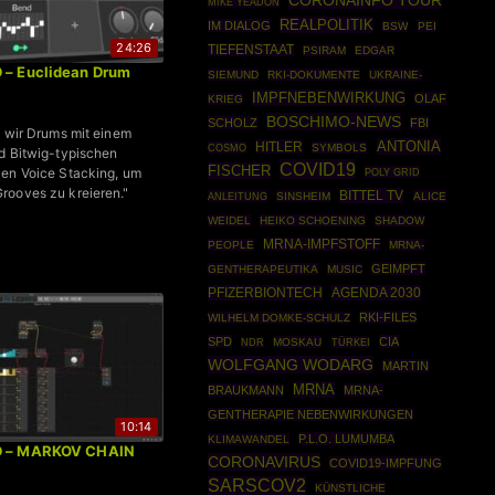
CORONAINFO TOUR
MIKE YEADON
REALPOLITIK
IM DIALOG
BSW
PEI
24:26
TIEFENSTAAT
PSIRAM
EDGAR
 – Euclidean Drum
SIEMUND
RKI-DOKUMENTE
UKRAINE-
IMPFNEBENWIRKUNG
OLAF
KRIEG
BOSCHIMO-NEWS
SCHOLZ
FBI
n wir Drums mit einem
ANTONIA
HITLER
COSMO
SYMBOLS
d Bitwig-typischen
COVID19
FISCHER
en Voice Stacking, um
POLY GRID
rooves zu kreieren."
BITTEL TV
ANLEITUNG
SINSHEIM
ALICE
WEIDEL
HEIKO SCHOENING
SHADOW
MRNA-IMPFSTOFF
PEOPLE
MRNA-
GEIMPFT
GENTHERAPEUTIKA
MUSIC
PFIZERBIONTECH
AGENDA 2030
RKI-FILES
WILHELM DOMKE-SCHULZ
SPD
CIA
MOSKAU
TÜRKEI
NDR
WOLFGANG WODARG
MARTIN
MRNA
BRAUKMANN
MRNA-
GENTHERAPIE NEBENWIRKUNGEN
10:14
P.L.O. LUMUMBA
KLIMAWANDEL
ID – MARKOV CHAIN
CORONAVIRUS
COVID19-IMPFUNG
SARSCOV2
KÜNSTLICHE