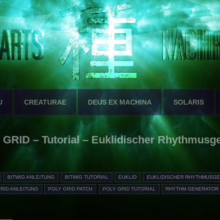
U
CREATURAE
DEUS EX MACHINA
SOLARIS
 GRID – Tutorial – Euklidischer Rhythmusg
BITWIG ANLEITUNG
BITWIG TUTORIAL
EUKLID
EUKLIDISCHER RHYTHMUSG
RID ANLEITUNG
POLY GRID PATCH
POLY GRID TUTORIAL
RHYTHM GENERATOR