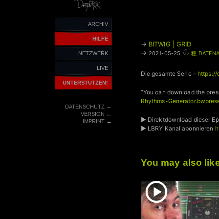
ARCHIV
HILFE
→
BITWIG | GRID
♧
→
2021-05-25
種 DATENA
NETZWERK
LIVE
Die gesamte Serie –
https:/
UNTERSTÜTZEN!
“You can download the prese
Rhythms-Generator.bwpres
←
DATENSCHUTZ
←
VERSION
► Direktdownload dieser Ep
←
IMPRINT
► LBRY Kanal abonnieren
h
You may also lik