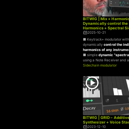
BITWIG | Mix + Harmoni
Dynamically control the 
Harmonics + Spectral S
2025-10-21
■ Keytrack+ modulator with
dynamically
control the ind
harmonics of any instrume
■ simple
dynamic "spectral
using a Note Receiver and 
Sidechain modulator
BITWIG | GRID – Additiv
Synthesizer + Voice Sta
2023-12-10