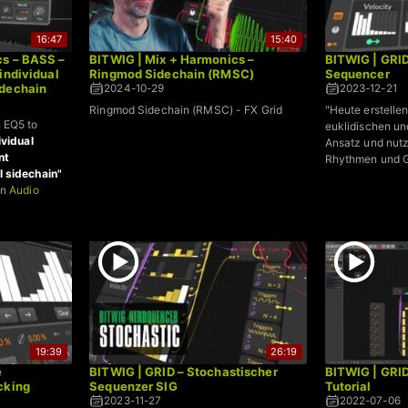
16:47
15:40
cs – BASS –
BITWIG | Mix + Harmonics –
BITWIG | GRID
individual
Ringmod Sidechain (RMSC)
Sequencer
idechain
2024-10-29
2023-12-21
Ringmod Sidechain (RMSC) - FX Grid
"Heute erstelle
 EQ5 to
euklidischen un
ividual
Ansatz und nutz
nt
Rhythmen und G
 sidechain"
an
Audio
19:39
26:19
e
BITWIG | GRID – Stochastischer
BITWIG | GR
cking
Sequenzer SIG
Tutorial
2023-11-27
2022-07-06