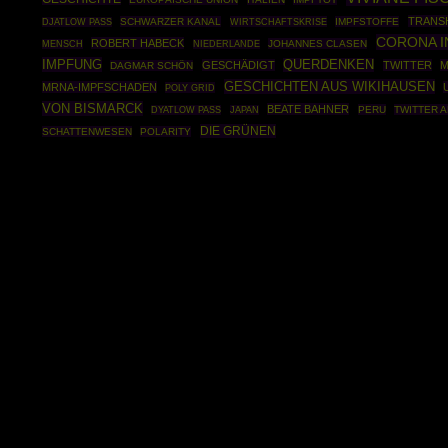
TRANS
SCHWARZER KANAL
WIRTSCHAFTSKRISE
IMPFSTOFFE
DJATLOW PASS
CORONA 
ROBERT HABECK
JOHANNES CLASEN
MENSCH
NIEDERLANDE
IMPFUNG
QUERDENKEN
GESCHÄDIGT
TWITTER
M
DAGMAR SCHÖN
GESCHICHTEN AUS WIKIHAUSEN
MRNA-IMPFSCHADEN
POLY GRID
VON BISMARCK
BEATE BAHNER
PERU
TWITTER 
DYATLOW PASS
JAPAN
DIE GRÜNEN
SCHATTENWESEN
POLARITY