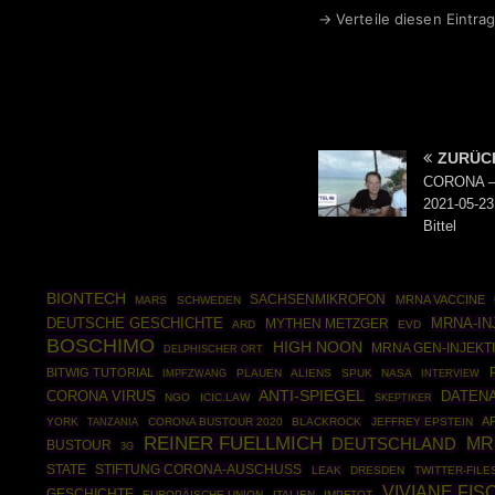
→ Verteile diesen Eintrag
ZURÜC
CORONA – 
2021-05-23
Bittel
BIONTECH
SACHSENMIKROFON
MRNA VACCINE
MARS
SCHWEDEN
DEUTSCHE GESCHICHTE
MRNA-IN
MYTHEN METZGER
ARD
EVD
BOSCHIMO
HIGH NOON
MRNA GEN-INJEKT
DELPHISCHER ORT
BITWIG TUTORIAL
IMPFZWANG
PLAUEN
ALIENS
SPUK
NASA
INTERVIEW
CORONA VIRUS
ANTI-SPIEGEL
DATEN
NGO
ICIC.LAW
SKEPTIKER
A
YORK
CORONA BUSTOUR 2020
BLACKROCK
JEFFREY EPSTEIN
TANZANIA
REINER FUELLMICH
MR
DEUTSCHLAND
BUSTOUR
3G
STATE
STIFTUNG CORONA-AUSCHUSS
LEAK
DRESDEN
TWITTER-FILE
VIVIANE FI
GESCHICHTE
EUROPÄISCHE UNION
ITALIEN
IMPFTOT