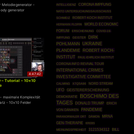
er Melodiegenerator -
CORONA IMPFUNG
INTELLIGENZ
elody generator
NATO UNTERSUCHUNGSAUSSCHUSS
ROBERT-KOCH INSTITUT
SCHWEIZ
WORLD ECONOMIC
HERMANN PLOPPA
FORUM
ERSCHEINUNG
COVID-19-
DIRK
IMPFUNG
GEISTER
POHLMANN
UKRAINE
ROBERT KOCH-
PLANDEMIE
INSTITUT
PAUL-EHRLICH INSTITUT
CORONA INFO REVIVAL TOUR
INTERNATIONAL CRIMES
4:47:42
INVESTIGATIVE COMMITTEE
 – Tutorial – 10×10
NORD STREAM
CALMING
X7Q5A96
e
UFO
GEISTERERSCHEINUNG
BOSCHIMO DES
 - maximale Komplexität
DEMOKRATIE
TAGES
latz - 10x10 Felder
DONALD TRUMP
ERICH
PANDEMIE
VON DÄNIKEN
MRNA
DÄMON
PARANORMALER ORT
GEN-THERAPIE
KREBS
3121534312
BILL
MEINUNGSFREIHEIT