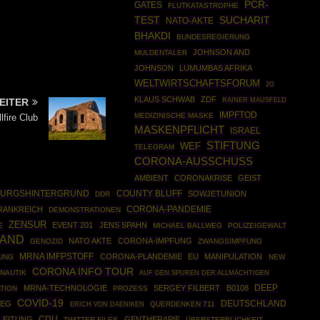
PCR-
GATES
FLUTKATASTROPHE
TEST
SUCHARIT
NATO-AKTE
BHAKDI
BUNDESREGIERUNG
JOHNSON AND
MULDENTALER
JOHNSON
LUMUMBAS AFRIKA
WELTWIRTSCHAFTSFORUM
2G
KLAUS SCHWAB
ZDF
RAINER MAUSFELD
EITER
IMPFTOD
MEDIZINISCHE MASKE
lfire Club
MASKENPFLICHT
ISRAEL
STIFTUNG
WEF
TELEGRAM
CORONA-AUSSCHUSS
AMBIENT
CORONAKRISE
GEIST
URGSHINTERGRUND
COUNTY BLUFF
SOWJETUNION
DDR
CORONA-PANDEMIE
RANKREICH
DEMONSTRATIONEN
ZENSUR
EVENT 201
JENS SPAHN
E
MICHAEL BALLWEG
POLIZEIGEWALT
AND
NATO AKTE
CORONA-IMPFUNG
GENOZID
ZWANGSIMPFUNG
MRNA IMFPSTOFF
CORONA-PLANDEMIE
EU
MANIPULATION
UNG
NEW
CORONA INFO TOUR
NAUTIK
AUF DEN SPUREN DER ALLMÄCHTIGEN
DEEP
MRNA-TECHNOLOGIE
SERGEY FILBERT
B0108
TION
PROZESS
COVID-19
DEUTSCHLAND
IEG
QUERDENKEN 711
ERICH VON DAENIKEN
CDU
NLEITUNG
GENTHERAPIE
TWITTER FILES
ÜBERSTERBLICHKEIT