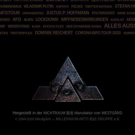
STEFAN 
WLADIMIR PUTIN
HUMANISMUS
FELIKS
ASPHYX
TWITTER-DATEIEN
INFOTOUR
JUSTUS P. HOFFMANN
POLTERGEIST
UKRAINEKRIEG
ARNE SCHM
AFD
IMPFNEBENWIRKUNGEN
LOCKDOWN
ADO
EXIKO
ALIEN
KOPILOT
ALLES AUS
UAP
WIDERSTAND
EPSTEIN FILES
DER SCHWARZE KANAL
KLIMA
DOMINIK REICHERT
CORONA INFO TOUR 2020
AKTEN
TWITTERFILES
HORRO
Powered By :
Hergestellt in der
von
NICHTRAUM 製造 Manufaktur
WESTGÅRD
Westgård
MILLENNIUM ARTS 勤続 GRUPPE e.K.
© 1994-2026
→