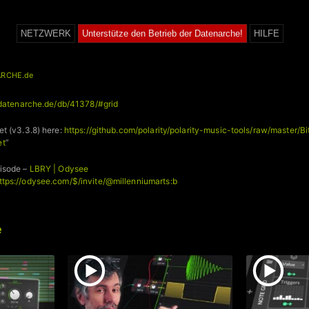
NETZWERK
Unterstütze den Betrieb der Datenarche!
HILFE
RCHE.de
/datenarche.de/db/41378/#grid
t (v3.3.8) here:
https://github.com/polarity/polarity-music-tools/raw/master/B
et
”
isode –
LBRY | Odysee
ttps://odysee.com/$/invite/@millenniumarts:b
e