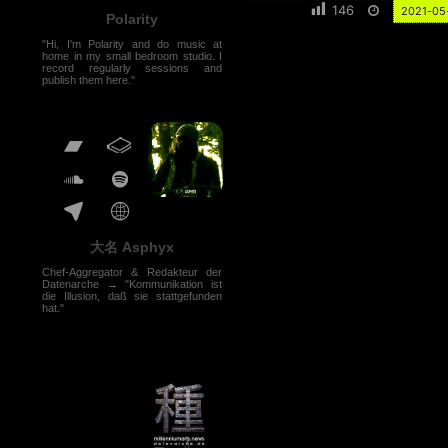
146
2021-05
Polarity
"Hi, I'm Polarity and do music at
home in my small bedroom studio. I
record regularly sessions and
publish them here."
大名 Asphyx
Chef-Aggregator & Redakteur der
Datenarche → "Kommunikation ist
die Illusion, daß sie stattgefunden
hat."