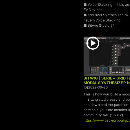
■ Voice Stacking mit bis z
für Devices
■ additiver Synthesizer im P
neuem Voice Stacking
■ Bitwig Studio 5.1
BITWIG | SERIE – GRID Tu
MODAL SYNTHESIZER fr
2022-06-26
This is how you build a mod
in Bitwig studio easy and p
can download the patch on 
here as a youtube member i
community tab. (1 buck)
https://www.patreon.com/p