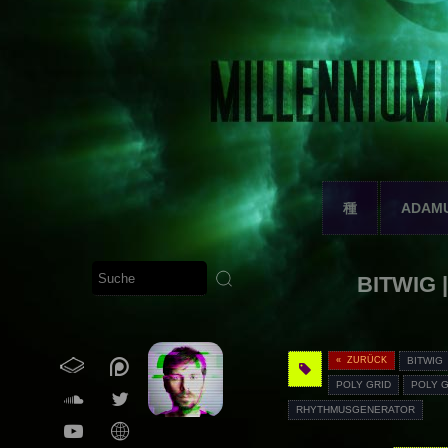
種
ADAM
BITWIG |
« ZURÜCK
BITWIG
POLY GRID
POLY G
RHYTHMUSGENERATOR