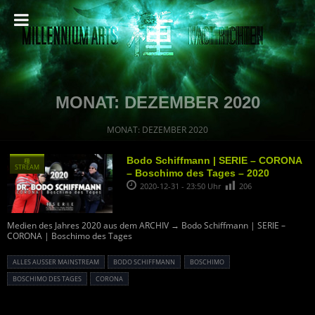
MONAT:
DEZEMBER 2020
MONAT:
DEZEMBER 2020
Bodo Schiffmann | SERIE – CORONA
種
STREAM
– Boschimo des Tages – 2020
2020-12-31 - 23:50 Uhr
206
Medien des Jahres 2020 aus dem ARCHIV → Bodo Schiffmann | SERIE –
CORONA | Boschimo des Tages
ALLES AUSSER MAINSTREAM
BODO SCHIFFMANN
BOSCHIMO
BOSCHIMO DES TAGES
CORONA