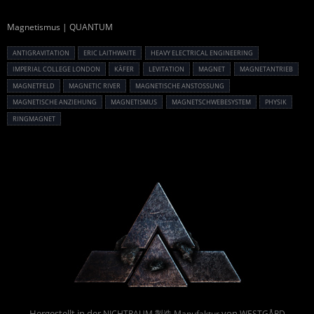
Magnetismus | QUANTUM
ANTIGRAVITATION
ERIC LAITHWAITE
HEAVY ELECTRICAL ENGINEERING
IMPERIAL COLLEGE LONDON
KÄFER
LEVITATION
MAGNET
MAGNETANTRIEB
MAGNETFELD
MAGNETIC RIVER
MAGNETISCHE ANSTOSSUNG
MAGNETISCHE ANZIEHUNG
MAGNETISMUS
MAGNETSCHWEBESYSTEM
PHYSIK
RINGMAGNET
Powered By :
Hergestellt in der
von
NICHTRAUM 製造 Manufaktur
WESTGÅRD