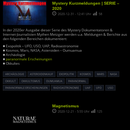
Mystery Kurzmeldungen | SERIE –
2020
2020-12-31 - 12:41 Uhr
58
In der 2020er Ausgabe dieser Serie des Mystery Dokumentatoren &
Internet-Journalisten Mythen Metzger werden u.a. Meldungen & Berichte aus
den folgenden Bereichen dokumentiert:
■ Exopolitik – UFO, USO, UAP, Radioastronomie
■ Kosmos, Mars, NASA, Asteroiden – Oumuamua
■ Archäologie
■
paranormale Erscheinungen
■ Okkultes
ARCHÄOLOGIE
ASTEROIDENKAUF
EXOPOLITIK
KOSMOS
MARS
NASA
OKKULT
OKKULTISMUS
OUMUAMUA
PARANORMAL
PARANORMALE ERSCHEINUNGEN
RADIOASTRONOMIE
UAP
UFO
USO
Magnetismus
2020-12-21 - 5:55 Uhr
125