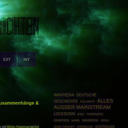
EXT
INT
WIKIPEDIA
DEUTSCHE
ALLES
GESCHICHTE
POLARITY
 Zusammenhänge &
AUSSER MAINSTREAM
LOCKDOWN
BSW
THÜRINGEN
GRAPHEN
WIKIMEDIA
MARS
MRNA
AUSTRALIEN
n mit
Björn Hammarskjöld
GENE THERAPY
AHRWEILER