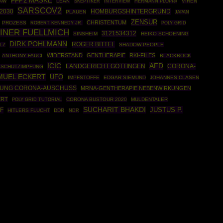
FFP2 MASKE
LAW
LEAK
SKEPTIKER
HERMANN PLOPPA
VIREN
INTERVIEW
SARSCOV2
2030
HOMBURGSHINTERGRUND
PLAUEN
JAPAN
ZENSUR
CHRISTENTUM
PROZESS
ROBERT KENNEDY JR.
POLY GRID
INER FUELLMICH
3121534312
SINSHEIM
HEIKO SCHOENING
DIRK POHLMANN
ROGER BITTEL
LZ
SHADOW PEOPLE
WIDERSTAND
GENTHERAPIE
RKI-FILES
ANTHONY FAUCI
BLACKROCK
ICIC
AFD
CORONA-
LANDGERICHT GÖTTINGEN
SCHUTZIMPFUNG
MUEL ECKERT
UFO
IMPFSTOFFE
EDGAR SIEMUND
JOHANNES CLASEN
TUNG CORONA-AUSCHUSS
MRNA-GENTHERAPIE NEBENWIRKUNGEN
ERT
POLY GRID TUTORIAL
CORONA BUSTOUR 2020
MULDENTALER
SUCHARIT BHAKDI
JUSTUS P.
F
HITLERS FLUCHT
DDR
NDR