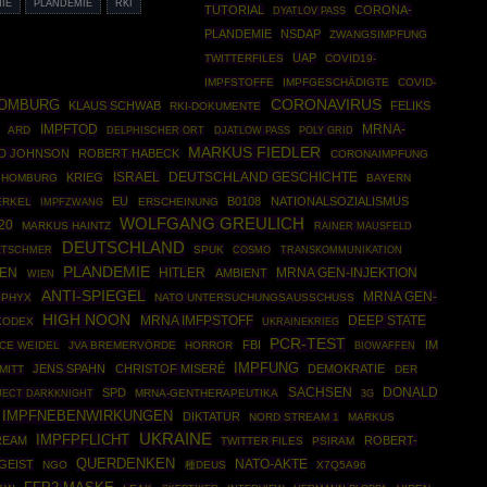
IE
PLANDEMIE
RKI
TUTORIAL
CORONA-
DYATLOV PASS
PLANDEMIE
NSDAP
ZWANGSIMPFUNG
UAP
TWITTERFILES
COVID19-
IMPFSTOFFE
IMPFGESCHÄDIGTE
COVID-
CORONAVIRUS
HOMBURG
KLAUS SCHWAB
FELIKS
RKI-DOKUMENTE
IMPFTOD
MRNA-
ARD
POLY GRID
DELPHISCHER ORT
DJATLOW PASS
MARKUS FIEDLER
D JOHNSON
ROBERT HABECK
CORONAIMPFUNG
ISRAEL
DEUTSCHLAND GESCHICHTE
KRIEG
HOMBURG
BAYERN
EU
B0108
NATIONALSOZIALISMUS
ERKEL
IMPFZWANG
ERSCHEINUNG
WOLFGANG GREULICH
20
MARKUS HAINTZ
RAINER MAUSFELD
DEUTSCHLAND
SPUK
COSMO
ETSCHMER
TRANSKOMMUNIKATION
PLANDEMIE
HITLER
MRNA GEN-INJEKTION
EN
AMBIENT
WIEN
ANTI-SPIEGEL
MRNA GEN-
SPHYX
NATO UNTERSUCHUNGSAUSSCHUSS
HIGH NOON
MRNA IMFPSTOFF
DEEP STATE
KODEX
UKRAINEKRIEG
PCR-TEST
FBI
IM
ICE WEIDEL
JVA BREMERVÖRDE
HORROR
BIOWAFFEN
IMPFUNG
JENS SPAHN
CHRISTOF MISERÉ
DEMOKRATIE
MITT
DER
SACHSEN
DONALD
SPD
JECT DARKKNIGHT
MRNA-GENTHERAPEUTIKA
3G
IMPFNEBENWIRKUNGEN
DIKTATUR
NORD STREAM 1
MARKUS
UKRAINE
IMPFPFLICHT
REAM
ROBERT-
TWITTER FILES
PSIRAM
QUERDENKEN
NATO-AKTE
GEIST
NGO
種DEUS
X7Q5A96