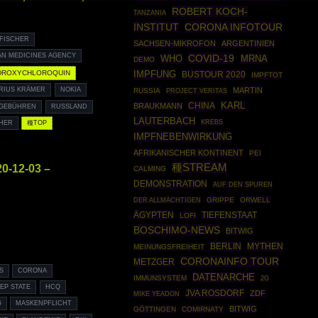
ROBERT KOCH-
TANZANIA
INSTITUT
CORONA INFOTOUR
 FISCHER
SACHSEN-MIKROFON
ARGENTINIEN
N MEDICINES AGENCY
COVID-19
WHO
MRNA
DEMO
DROXYCHLOROQUIN
IMPFUNG
BUSTOUR 2020
IMPFTOT
MARTIN
RIUS KRÄMER
NOKIA
RUSSIA
PROJECT VERITAS
CHINA
KARL
BRAUKMANN
GEBÜHREN
RUSSLAND
LAUTERBACH
KREBS
CHER
種TOP
IMPFNEBENWIRKUNG
AFRIKANISCHER KONTINENT
PEI
種STREAM
0-12-03 –
CALMING
DEMONSTRATION
AUF DEN SPUREN
GRIPPE
ORWELL
DER ALLMÄCHTIGEN
ÄGYPTEN
TIEFENSTAAT
LOFI
BOSCHIMO-NEWS
BITWIG
BERLIN
MYTHEN
MEINUNGSFREIHEIT
CORONAINFO TOUR
METZGER
S
CORONA
DATENARCHE
IMMUNSYSTEM
2G
EP STATE
HCQ
JVA ROSDORF
ZDF
MIKE YEADON
G
MASKENPFLICHT
BITWIG
GÖTTINGEN
COMIRNATY