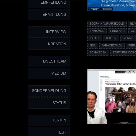
EMPFEHLUNG
ERMITTLUNG
BJÖRN HAMMARSKJÖLD
BLA
FAVISMUS
FINNLAND
GE
INTERVIEW
ISRAEL
ITALIEN
IVERMEC
KREATION
NSA
PARACETAMOL
PER
SCHWEDEN
STIFTUNG CORO
LIVESTREAM
MEDIUM
SONDERMELDUNG
STATUS
TERMIN
TEST