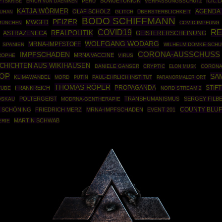
SOWJETUNION
FTSKRISE
PERU
VERFASSUNGSSCHUTZ
ICIC.
ERICH VON DAENIKEN
KATJA WÖRMER
AGENDA 
OLAF SCHOLZ
GLITCH
ÜBERSTERBLICHKEIT
UHAN
BODO SCHIFFMANN
PFIZER
MWGFD
MÜNCHEN
COVID-IMPFUNG
COVID19
RE
REALPOLITIK
ASTRAZENECA
GEISTERERSCHEINUNG
WOLFGANG WODARG
MRNA-IMPFSTOFF
SPANIEN
WILHELM DOMKE-SCHU
IMPFSCHADEN
CORONA-AUSSCHUSS
MRNA VACCINE
ROPHE
VIRUS
CHICHTEN AUS WIKIHAUSEN
DANIELE GANSER
CRYPTIC
CORONA
ELON MUSK
OP
SA
KLIMAWANDEL
MORD
PUTIN
PAUL-EHRLICH INSTITUT
PARANORMALER ORT
THOMAS RÖPER
PROPAGANDA
STIF
FRANKREICH
TUBE
NORD STREAM 2
POLTERGEIST
TRANSHUMANISMUS
SERGEY FILB
OSKAU
MODRNA-GENTHERAPIE
COUNTY BLUF
O SCHÖNING
FRIEDRICH MERZ
MRNA-IMPFSCHADEN
EVENT 201
MARTIN SCHWAB
ERIE
Powered By :