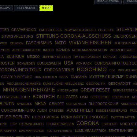
MASKENZWANG
PANDEM
RSCOV2
TIEFENSTAAT
種TOP
STEFAN 
ITTER
GRAPHENOXID
TWITTER-FILES
NEW WORLD ORDER
FLUTHILFE
STIFTUNG CORONA-AUSSCHUSS
DIE GRÜNEN
BITWIG ANLEITUNG
VIVIANE FISCHER
NATO
FASCHISMUS
JOHNSON AN
LWEG
RELIGION
KANADA
 YORK
ARNE BURKHARDT
INDIEN
MEDIENMANIPULATION
POLIZEIGEWALT
BUSTOUR
CIA
MEXIKO
JEFFREY EPSTEIN
TWITTER-DATEIEN
KOPILOT
ANGELA M
USA
DROSTEN
CORONA INFO TOUR 20
BUNDESWEHR
SCHWEDEN
VCV RACK
BOSCHIMO
CORONA INFO TOUR
CORONA VIRUS
DIVI
MICHAEL KR
COVID19-IMPFUNG
TANSANIA
MYSTERY KURZMELDUNG
NASA
HUNTER BIDEN
GESCHÄDIGT
IEN
MEDIZINISCHE MASKE
KÜNSTLICHE INTELLIGENZ
GEOPOLITIK
A
MRNA-GENTHERAPIE
GREAT RESET
N
NÜRNBERGER 
NIEDERLANDE
BIONTECH
FO REVIVAL TOUR
BILL GATES
OSM
GESCHICHTE
TELEGRAM
AL
MRNA
R PUTIN
GEIMPFT
RKI-PROTOKOLLE
SYMBOLS
ARNE SCH
DER MENSCH
ADOLF HITLER
CORONA IMPFUNG
ALIEN
DRESDEN
BUNDESREGIERUNG
PRO
TI-SPIEGEL-TV
MRNA IMPFTECHNOLOGIE
P.L.O. LUMUMBA
TWITTER AKTEN
CORONA
NORD ST
OZID
FFP2
UKRAINE-KRIEG
SCHATTENWESEN
ESOTERIC
LUMUMBAS AFRIKA
BEATE BAHNER
名 ASPHYX
DAGMAR SCHÖN
FLUTOPFERHILFE