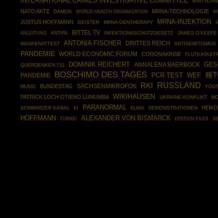
INTERNATIONAL CRIMES INVESTIGATIVE COMMITTEE
WIRTSCHA
NATO AKTE
MRNA-TECHNOLOGIE
DÄMON
WORLD HEALTH ORGANIZATION
W
MRNA-INJEKTION
JUSTUS HOFFMANN
GEISTER
MRNA-GENTHERAPY
BITTEL TV
ANLEITUNG
ANTIFA
INFEKTIONSSCHUTZGESETZ
JAMES O'KEEFE
ANTONIA FISCHER
DRITTES REICH
MASKENATTEST
ANTISEMITISMUS
PANDEMIE
WORLD ECONOMIC FORUM
CORONAKRISE
FLUTKATAST
DOMINIK REICHERT
GES
ANNALENA BAERBOCK
QUERDENKEN 711
BOSCHIMO DES TAGES
種T
PCR TEST
PANDEMIE
WEF
RUSSLAND
RKI
SACHSENMIKROFON
BUNDESTAG
MUSIC
YOU
WIKIHAUSEN
PATRICK LOCH OTIENO LUMUMBA
UKRAINE-KONFLIKT
M
PARANORMAL
HEIK
SCHWARZER KANAL
KI
DEMONSTRATIONEN
KLIMA
HOFFMANN
ALEXANDER VON BISMARCK
TÜRKEI
EPSTEIN FILES
S