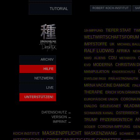
TUTORIAL
ROBERT KOCH-INSTITUT
SA
TIEFER STAAT
TW
19-IMPFUNG
WELTWIRTSCHAFTSFORUM
IMPFSTOFFE
UK
MICHAEL BAL
RALF LUDWIG
AFRIKA
NEW
CDU
NWO
ALIENS
METABIOTA
ARCHIV
MODERNA
CHRISTIAN 
EVD
HILFE
MANIPULATION
KINDERSCHUTZ
NETZWERK
PRÄ-ASTRONAUTIK
DYATLOW PASS
MRNA VACCINE DAMAGE
ITAL
LIVE
THERAPIE
ERICH VON DÄNIKE
UNTERSTÜTZEN!
CORONA IN
EUROPÄISCHE UNION
WLADIMI
DIALOG
GELEUGNET
←
DATENSCHUTZ
ÖSTERREICH
SCHWARZE KANAL
←
VERSION
AN
TRUMP
PFIZERBIONTECH
←
IMPRINT
CORONA-IMPFUNG
SÖDER
GEN
MASKENPFLICHT
MASKENZWANG
KOCH INSTITUT
SCHWEIZ
大