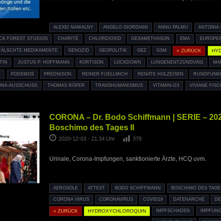
ALEXEI NAWALNY
ANGELO GIORGIANI
ANNU PALMU
ANTONIA
CK FOREST STUDIOS
CHARITÉ
CHLORDIOXID
DEXAMETHASON
EMA
EUROPEA
FÄLSCHTE MEDIKAMENTE
GENOZID
GEOPOLITIK
GEZ
GSM
« ZURÜCK
HY
TIN
JUSTUS P. HOFFMANN
KORTISON
LOCKDOWN
LUNGENENTZÜNDUNG
MA
U
PODEMOS
PREDNISON
REINER FUELLMICH
RENATE HOLZEISEN
RUNDFUNK
NA-AUSSCHUSS
THOMAS RÖPER
TRANSHUMANISMUS
VITAMIN-D3
VIVIANE FIS
CORONA – Dr. Bodo Schiffmann | SERIE – 202
Boschimo des Tages II
2020-12-03 - 21:34 Uhr
378
Urinale, Corona-Impfungen, sanktionierte Ärzte, HCQ uvm.
AEROSOLE
ATTEST
BODO SCHIFFMANN
BOSCHIMO DES TAGE
CORONA VIRUS
CORONAVIRUS
COVID19
DATENARCHE
DE
« ZURÜCK
HYDROXYCHLOROQUIN
IMPFSCHADEN
IMPFUN