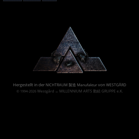
Powered By :
Hergestellt in der
von
NICHTRAUM 製造 Manufaktur
WESTGÅRD
Westgård
MILLENNIUM ARTS 勤続 GRUPPE e.K.
© 1994-2026
→