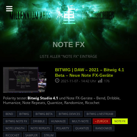
NOTE FX
LISTE ALLER "NOTE FX" EINTRÄGE
BITWIG | DAW – 2021 – Bitwig 4.1
Beta – Neue Note FX-Geräte
2021-11-07 - 14:42 Uhr
176
Polarity testet
Bitwig Studio 4.1
und Note FX-Geräte – Bend, Dribble,
Humanize, Note Repeats, Quantize, Randomize, Ricochet
BEND
BITWIG
BITWIG BETA
BITWIG DEVICES
BITWIG LIVESTREAM
BITWIG NOTE FX
DRIBBLE
HUMANIZE
MULTI-NOTE
« ZURÜCK
NOTE FX
NOTE LENGTH
NOTE REPEATS
POLARITY
QUANTIZE
RANDOMIZE
RICOCHET
SAMPLER
STRUM