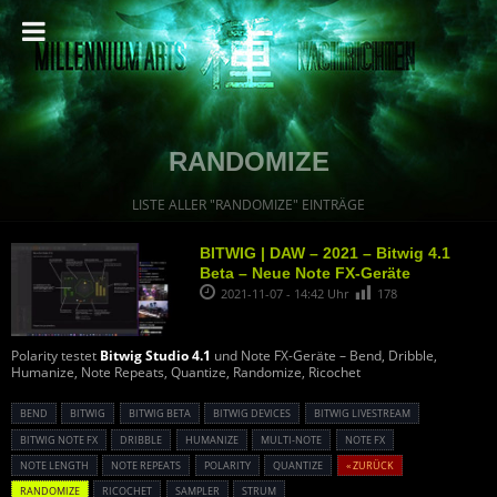
RANDOMIZE
LISTE ALLER "RANDOMIZE" EINTRÄGE
BITWIG | DAW – 2021 – Bitwig 4.1
Beta – Neue Note FX-Geräte
2021-11-07 - 14:42 Uhr
178
Polarity testet
Bitwig Studio 4.1
und Note FX-Geräte – Bend, Dribble,
Humanize, Note Repeats, Quantize, Randomize, Ricochet
BEND
BITWIG
BITWIG BETA
BITWIG DEVICES
BITWIG LIVESTREAM
BITWIG NOTE FX
DRIBBLE
HUMANIZE
MULTI-NOTE
NOTE FX
NOTE LENGTH
NOTE REPEATS
POLARITY
QUANTIZE
« ZURÜCK
RANDOMIZE
RICOCHET
SAMPLER
STRUM