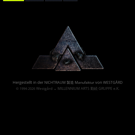
Powered By :
Hergestellt in der
von
NICHTRAUM 製造 Manufaktur
WESTGÅRD
Westgård
MILLENNIUM ARTS 勤続 GRUPPE e.K.
© 1994-2026
→