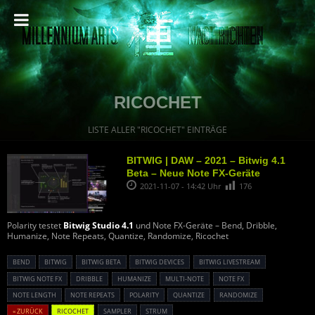
RICOCHET
LISTE ALLER "RICOCHET" EINTRÄGE
BITWIG | DAW – 2021 – Bitwig 4.1
Beta – Neue Note FX-Geräte
2021-11-07 - 14:42 Uhr
176
Polarity testet
Bitwig Studio 4.1
und Note FX-Geräte – Bend, Dribble,
Humanize, Note Repeats, Quantize, Randomize, Ricochet
BEND
BITWIG
BITWIG BETA
BITWIG DEVICES
BITWIG LIVESTREAM
BITWIG NOTE FX
DRIBBLE
HUMANIZE
MULTI-NOTE
NOTE FX
NOTE LENGTH
NOTE REPEATS
POLARITY
QUANTIZE
RANDOMIZE
« ZURÜCK
RICOCHET
SAMPLER
STRUM