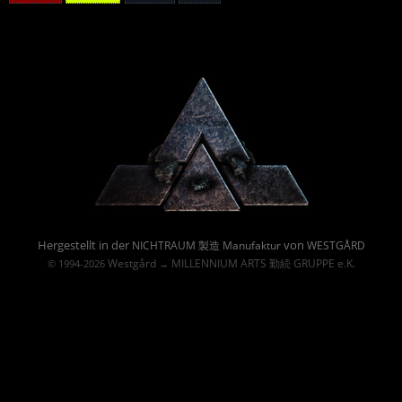
Powered By :
Hergestellt in der
von
NICHTRAUM 製造 Manufaktur
WESTGÅRD
Westgård
MILLENNIUM ARTS 勤続 GRUPPE e.K.
© 1994-2026
→