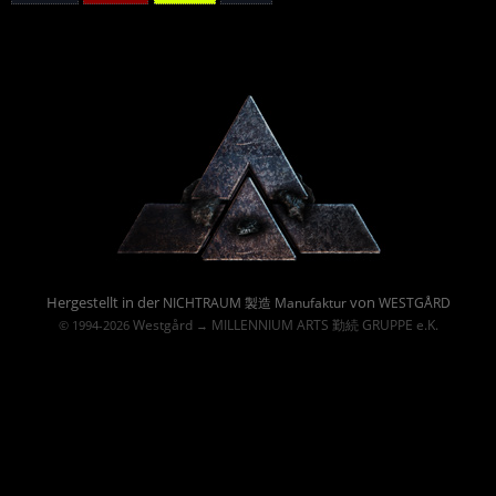
Powered By :
Hergestellt in der
von
NICHTRAUM 製造 Manufaktur
WESTGÅRD
Westgård
MILLENNIUM ARTS 勤続 GRUPPE e.K.
© 1994-2026
→