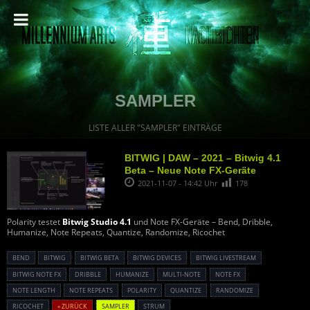
SAMPLER
LISTE ALLER "SAMPLER" EINTRÄGE
BITWIG | DAW – 2021 – Bitwig 4.1
Beta – Neue Note FX-Geräte
2021-11-07 - 14:42 Uhr
178
Polarity testet
Bitwig Studio 4.1
und Note FX-Geräte – Bend, Dribble,
Humanize, Note Repeats, Quantize, Randomize, Ricochet
BEND
BITWIG
BITWIG BETA
BITWIG DEVICES
BITWIG LIVESTREAM
BITWIG NOTE FX
DRIBBLE
HUMANIZE
MULTI-NOTE
NOTE FX
NOTE LENGTH
NOTE REPEATS
POLARITY
QUANTIZE
RANDOMIZE
RICOCHET
« ZURÜCK
SAMPLER
STRUM