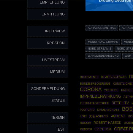
EMPFEHLUNG
ERMITTLUNG
ADHÄSIONSANTRAG
ADHÄSI
INTERVIEW
MENSTRUAL CRAMPS
MENS
KREATION
NORD STREAM 2
NORD STRE
WAHLWIEDERHOLUNG
WEF
LIVESTREAM
MEDIUM
D
KLAUS SCHWAB
DOKUMENTE
BUNDESREGIERUNG
KÜNSTLICHE 
CORONA
SONDERMELDUNG
YOUTUBE
PROZE
IMPFNEBENWIRKUNG
ASPH
STATUS
BITTEL TV
FLUTKATASTROPHE
BOS
POLY GRID
KINDERSCHUTZ
AMBIENT
LOFI
大名 ASPHYX
MO
TERMIN
ROBERT HABECK
RUSSIA
UKRAI
GREAT R
TEST
EVENT 201
MENSCH