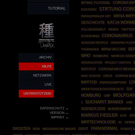
CORONA INF
BITWIG TUTORIAL
TUTORIAL
STIFTUNG COR
ESOTERIC
MRNA-IMPF
PARANORMALER ORT
GESCHICHTE
KATJA WÖRM
POLIZEIGEWALT
INDIEN
TWITTER
CORONAVIRUS
SCHOENING
SHADOW PEOPLE
HERMANN PLOPP
BER
MRNA VACCINE
THÜRINGEN
WHO
HOMBURG
MARKUS SÖDE
ARCHIV
ORGANIZATION
PROJECT VERITAS
HILFE
INSTITUT
CORONA INFO REVIVA
NETZWERK
VIRUS
CORONA BUS
MIKE YEADON
IMPFTOD
LO
ZWANGSIMPFUNG
LIVE
ZDF
INFEKTIONSSCHUTZGESETZ
UNTERSTÜTZEN!
WOLFGAN
HOMBURG
UAP
SUCHARIT BHAKDI
1
ARD
←
DATENSCHUTZ
AGENDA 2030
BUNDESWEHR
←
VERSION
MARKUS FIEDLER
JO
EVD
←
IMPRINT
IMPFTECHNOLOGIE
VERFA
3G
PARANORMAL
DROSTEN
GEIST
BSW
MEDIZINISCHE MASKE
ROBERT K