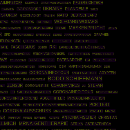
A IMFPSTOFF
PFIZERBIONTECH
SCHWEIZ
ERICH VON DAENIKEN
UKRAINE
PLANDEMIE
JVA ROSDORF
SPANIEN
WIEN
NATO
TSFORUM
DEUTSCHLAND
GESCHÄDIGT
ITALIEN
WOLFGANG WODARG
STAG
MANIPULATION
SKEPTIKER
MASKENPFLICHT
LUMUMBAS AFRIKA
NSDAP
HEIKO
OMMUNIKATION
R
SPD
GRAPHEN
UKRAINEKRIEG
SYMBOLS
SERIE
ARNE BURKHARDT
MELDUNGEN
GELEUGNET
QUERDENKEN 711
JAMES O'KEEFE
RKI
TATE
FASCHISMUS
B0108
LANDGERICHT GÖTTINGEN
ERICH VON DÄNIKEN
JVA BREMERVÖRDE
TWITTER-FILES
WORLD HEALTH
EWS
DATENARCHE
BUSTOUR 2020
CIA
ROBERT-KOCH
TELEGRAM
OSM
MARTIN BRAUKMANN
IMPFSTOFFE
DDR
UREN DER ALLMÄCHTIGEN
CORONA INFOTOUR
ÄGYPTEN
OTIENO LUMUMBA
ANGELA MERKEL
BODO SCHIFFMANN
ERGER KODEX
IMMUNSYSTEM
ZENSUR
CORONA VIRUS
STEFAN
CORONAKRISE
IKT
2G
CORONAINFO TOUR
EU
SACHSEN-MIKROFON
ZWANG
NORD STREAM
BURGSHINTERGRUND
ADOLF HITLER
MRNA GEN-INJEKTION
PCR-TEST
WIDERSTAND
MRNA-GENTHERAPIE NEBENWIRKUNGEN
CORONA-AUSSCHUSS
MWGFD
MRNA
MRNA-IMPFSCHADEN
N
ANTONIA FISCHER
GER
CHRISTIAN
IMPFTOT
VIREN
BAYERN
ALIENS
LLMICH
MRNA-GENTHERAPIE
AFRIKA
ASTRAZENECA