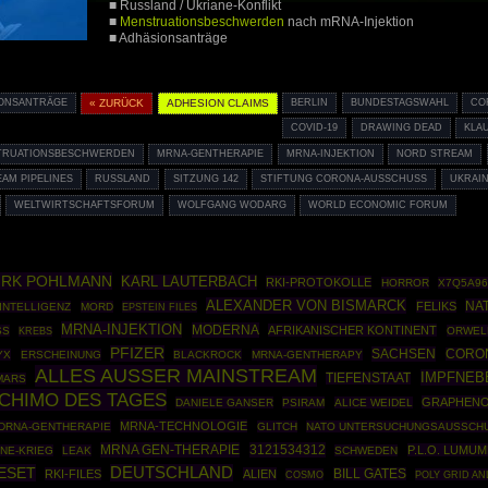
■ Russland / Ukriane-Konflikt
■
Menstruationsbeschwerden
nach mRNA-Injektion
■ Adhäsionsanträge
ONSANTRÄGE
« ZURÜCK
ADHESION CLAIMS
BERLIN
BUNDESTAGSWAHL
CO
COVID-19
DRAWING DEAD
KLA
TRUATIONSBESCHWERDEN
MRNA-GENTHERAPIE
MRNA-INJEKTION
NORD STREAM
AM PIPELINES
RUSSLAND
SITZUNG 142
STIFTUNG CORONA-AUSSCHUSS
UKRAI
WELTWIRTSCHAFTSFORUM
WOLFGANG WODARG
WORLD ECONOMIC FORUM
IRK POHLMANN
KARL LAUTERBACH
RKI-PROTOKOLLE
HORROR
X7Q5A9
ALEXANDER VON BISMARCK
NA
FELIKS
INTELLIGENZ
MORD
EPSTEIN FILES
MRNA-INJEKTION
MODERNA
AFRIKANISCHER KONTINENT
SS
ORWEL
KREBS
PFIZER
SACHSEN
CORON
YX
ERSCHEINUNG
BLACKROCK
MRNA-GENTHERAPY
ALLES AUSSER MAINSTREAM
IMPFNEB
TIEFENSTAAT
MARS
CHIMO DES TAGES
GRAPHENO
DANIELE GANSER
PSIRAM
ALICE WEIDEL
MRNA-TECHNOLOGIE
DRNA-GENTHERAPIE
GLITCH
NATO UNTERSUCHUNGSAUSSCH
MRNA GEN-THERAPIE
3121534312
P.L.O. LUMU
NE-KRIEG
LEAK
SCHWEDEN
ESET
DEUTSCHLAND
RKI-FILES
ALIEN
BILL GATES
COSMO
POLY GRID AN