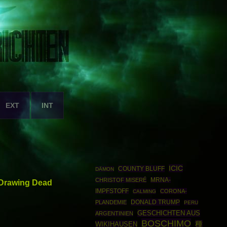
EXT
INT
ICIC
COUNTY BLUFF
DÄMON
CHRISTOF MISERÉ
MRNA-
 Drawing Dead
IMPFSTOFF
CORONA-
CALMING
DONALD TRUMP
PLANDEMIE
PERU
GESCHICHTEN AUS
ARGENTINIEN
BOSCHIMO
種
WIKIHAUSEN