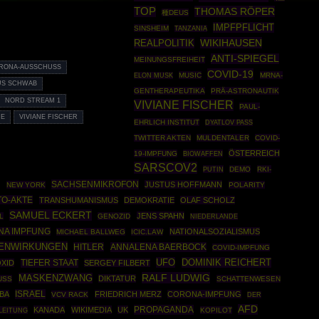
TOP
THOMAS RÖPER
種DEUS
IMPFPFLICHT
SINSHEIM
TANZANIA
WIKIHAUSEN
REALPOLITIK
ANTI-SPIEGEL
MEINUNGSFREIHEIT
RONA-AUSSCHUSS
COVID-19
MUSIC
MRNA-
ELON MUSK
US SCHWAB
GENTHERAPEUTIKA
PRÄ-ASTRONAUTIK
NORD STREAM 1
VIVIANE FISCHER
PAUL-
NE
VIVIANE FISCHER
EHRLICH INSTITUT
DYATLOV PASS
TWITTER AKTEN
MULDENTALER
COVID-
ÖSTERREICH
19-IMPFUNG
BIOWAFFEN
SARSCOV2
PUTIN
DEMO
RKI-
SACHSENMIKROFON
JUSTUS HOFFMANN
6
NEW YORK
POLARITY
TO-AKTE
TRANSHUMANISMUS
DEMOKRATIE
OLAF SCHOLZ
SAMUEL ECKERT
JENS SPAHN
L
GENOZID
NIEDERLANDE
A IMPFUNG
NATIONALSOZIALISMUS
MICHAEL BALLWEG
ICIC.LAW
ENWIRKUNGEN
HITLER
ANNALENA BAERBOCK
COVID-IMPFUNG
UFO
DOMINIK REICHERT
TIEFER STAAT
XID
SERGEY FILBERT
RALF LUDWIG
MASKENZWANG
DIKTATUR
USS
SCHATTENWESEN
ISRAEL
MBA
FRIEDRICH MERZ
CORONA-IMPFUNG
VCV RACK
DER
AFD
PROPAGANDA
KANADA
WIKIMEDIA
UK
LEITUNG
KOPILOT