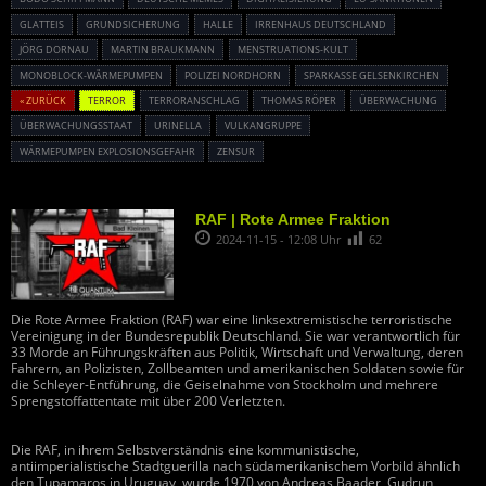
GLATTEIS
GRUNDSICHERUNG
HALLE
IRRENHAUS DEUTSCHLAND
JÖRG DORNAU
MARTIN BRAUKMANN
MENSTRUATIONS-KULT
MONOBLOCK-WÄRMEPUMPEN
POLIZEI NORDHORN
SPARKASSE GELSENKIRCHEN
« ZURÜCK
TERROR
TERRORANSCHLAG
THOMAS RÖPER
ÜBERWACHUNG
ÜBERWACHUNGSSTAAT
URINELLA
VULKANGRUPPE
WÄRMEPUMPEN EXPLOSIONSGEFAHR
ZENSUR
RAF | Rote Armee Fraktion
2024-11-15 - 12:08 Uhr
62
Die Rote Armee Fraktion (RAF) war eine linksextremistische terroristische
Vereinigung in der Bundesrepublik Deutschland. Sie war verantwortlich für
33 Morde an Führungskräften aus Politik, Wirtschaft und Verwaltung, deren
Fahrern, an Polizisten, Zollbeamten und amerikanischen Soldaten sowie für
die Schleyer-Entführung, die Geiselnahme von Stockholm und mehrere
Sprengstoffattentate mit über 200 Verletzten.
Die RAF, in ihrem Selbstverständnis eine kommunistische,
antiimperialistische Stadtguerilla nach südamerikanischem Vorbild ähnlich
den Tupamaros in Uruguay, wurde 1970 von Andreas Baader, Gudrun