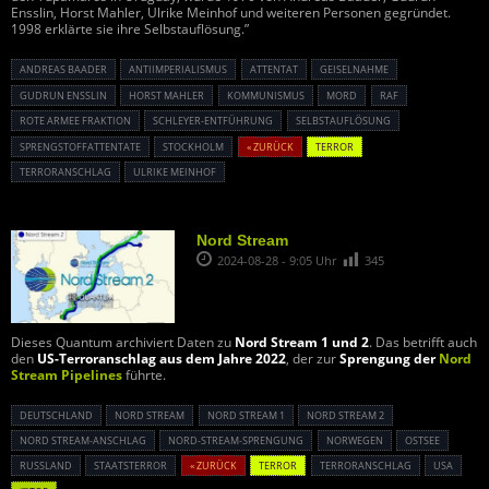
Ensslin, Horst Mahler, Ulrike Meinhof und weiteren Personen gegründet.
1998 erklärte sie ihre Selbstauflösung.”
ANDREAS BAADER
ANTIIMPERIALISMUS
ATTENTAT
GEISELNAHME
GUDRUN ENSSLIN
HORST MAHLER
KOMMUNISMUS
MORD
RAF
ROTE ARMEE FRAKTION
SCHLEYER-ENTFÜHRUNG
SELBSTAUFLÖSUNG
SPRENGSTOFFATTENTATE
STOCKHOLM
« ZURÜCK
TERROR
TERRORANSCHLAG
ULRIKE MEINHOF
Nord Stream
2024-08-28 - 9:05 Uhr
345
Dieses Quantum archiviert Daten zu
Nord Stream 1 und 2
. Das betrifft auch
den
US-Terroranschlag aus dem Jahre 2022
, der zur
Sprengung der
Nord
Stream Pipelines
führte.
DEUTSCHLAND
NORD STREAM
NORD STREAM 1
NORD STREAM 2
NORD STREAM-ANSCHLAG
NORD-STREAM-SPRENGUNG
NORWEGEN
OSTSEE
RUSSLAND
STAATSTERROR
« ZURÜCK
TERROR
TERRORANSCHLAG
USA