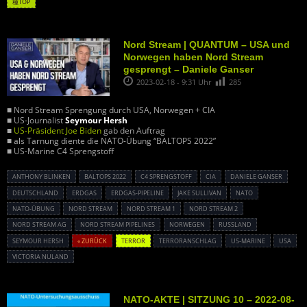
種TOP
Nord Stream | QUANTUM – USA und
Norwegen haben Nord Stream
gesprengt – Daniele Ganser
2023-02-18 - 9:31 Uhr
285
■ Nord Stream Sprengung durch USA, Norwegen + CIA
■ US-Journalist
Seymour Hersh
■
US-Präsident Joe Biden
gab den Auftrag
■ als Tarnung diente die NATO-Übung “BALTOPS 2022”
■ US-Marine C4 Sprengstoff
ANTHONY BLINKEN
BALTOPS 2022
C4 SPRENGSTOFF
CIA
DANIELE GANSER
DEUTSCHLAND
ERDGAS
ERDGAS-PIPELINE
JAKE SULLIVAN
NATO
NATO-ÜBUNG
NORD STREAM
NORD STREAM 1
NORD STREAM 2
NORD STREAM AG
NORD STREAM PIPELINES
NORWEGEN
RUSSLAND
SEYMOUR HERSH
« ZURÜCK
TERROR
TERRORANSCHLAG
US-MARINE
USA
VICTORIA NULAND
NATO-AKTE | SITZUNG 10 – 2022-08-