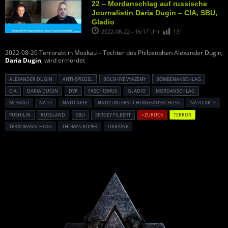
22 – Mordanschlag auf russische
Journalistin Daria Dugin – CIA, SBU,
Gladio
2022-08-22 - 16:17 Uhr
131
2022-08-20 Terrorakt in Moskau – Tochter des Philosophen Alexander Dugin,
Daria Dugin
, wird ermordet
ALEXANDER DUGIN
ANTI-SPIEGEL
BOLSHIYE VYAZEMY
BOMBENANSCHLAG
CIA
DARIA DUGIN
DVR
FASCHISMUS
GLADIO
MORDANSCHLAG
MOSKAU
NATO
NATO AKTE
NATO UNTERSUCHUNGSAUSSCHUSS
NATO-AKTE
PUSHILIN
RUSSLAND
SBU
SERGEY FILBERT
« ZURÜCK
TERROR
TERRORANSCHLAG
THOMAS RÖPER
UKRAINE
Powered By :