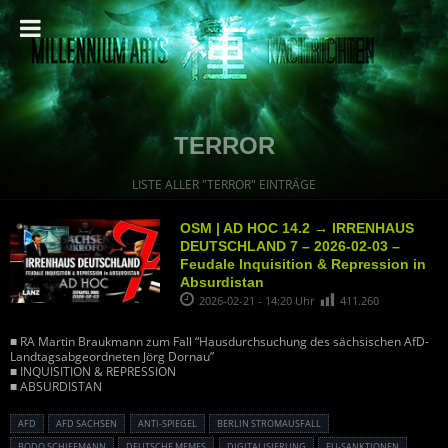
TERROR
LISTE ALLER "TERROR" EINTRÄGE
OSM | AD HOC 14.2 → IRRENHAUS
DEUTSCHLAND 7 – 2026-02-03 –
Feudale Inquisition & Repression in
Absurdistan
2026-02-21 - 14:20 Uhr
411.260
■ RA Martin Braukmann zum Fall “Hausdurchsuchung des sächsischen AfD-
Landtagsabgeordneten Jörg Dornau”
■ INQUISITION & REPRESSION
■ ABSURDISTAN
AFD
AFD SACHSEN
ANTI-SPIEGEL
BERLIN STROMAUSFALL
BODO SCHIFFMANN
DEUTSCHE MEMES
DIGITALISIERUNG
EU-SANKTIONEN