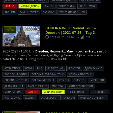
JULIAN REICHELT
MASKENPFLICHT
MRNA GEN-INJEKTION
MRNA IMPFUNG
« ZURÜCK
MRNA-INJEKTION
PLAUEN
QUERDENKEN
RALF LUDWIG
SACHSEN
SAMUEL ECKERT
SARSCOV2
WOLFGANG GREULICH
CORONA INFO Revival Tour –
種
STREAM
Dresden | 2021-07-26 – Tag 3
2021-07-26 - 16:26 Uhr
329
26.07.2021 / 15:00 Uhr
Dresden, Neumarkt, Martin-Luther-Statue
mit Dr.
Bodo Schiffmann, Samuel Eckert, Wolfgang Greulich, Björn Banane und
natürlich RA Ralf Ludwig mit 1 BEITRAG zur BILD
ASTRAZENECA
B0108
BILD
BILD ZEITUNG
BIONTECH
BJÖRN BANANE
BODO SCHIFFMANN
CORONA INFO REVIVAL TOUR
CORONA INFO TOUR
CORONA INFOTOUR
CORONAINFO TOUR
COVID19
DRESDEN
IMPFPFLICHT
JULIAN REICHELT
MASKENPFLICHT
MODERNA
MRNA GEN-INJEKTION
MRNA IMPFUNG
« ZURÜCK
MRNA-INJEKTION
PFIZERBIONTECH
QUERDENKEN
RALF LUDWIG
SACHSEN
SAMUEL ECKERT
SARSCOV2
WOLFGANG GREULICH