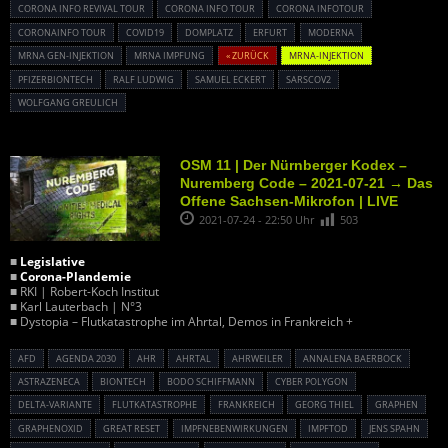
CORONA INFO REVIVAL TOUR
CORONA INFO TOUR
CORONA INFOTOUR
CORONAINFO TOUR
COVID19
DOMPLATZ
ERFURT
MODERNA
MRNA GEN-INJEKTION
MRNA IMPFUNG
« ZURÜCK
MRNA-INJEKTION
PFIZERBIONTECH
RALF LUDWIG
SAMUEL ECKERT
SARSCOV2
WOLFGANG GREULICH
OSM 11 | Der Nürnberger Kodex –
Nuremberg Code – 2021-07-21 → Das
Offene Sachsen-Mikrofon | LIVE
2021-07-24 - 22:50 Uhr
503
■
Legislative
■
Corona-Plandemie
■ RKI | Robert-Koch Institut
■ Karl Lauterbach | N°3
■ Dystopia – Flutkatastrophe im Ahrtal, Demos in Frankreich +
AFD
AGENDA 2030
AHR
AHRTAL
AHRWEILER
ANNALENA BAERBOCK
ASTRAZENECA
BIONTECH
BODO SCHIFFMANN
CYBER POLYGON
DELTA-VARIANTE
FLUTKATASTROPHE
FRANKREICH
GEORG THIEL
GRAPHEN
GRAPHENOXID
GREAT RESET
IMPFNEBENWIRKUNGEN
IMPFTOD
JENS SPAHN