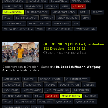
KARL LAUTERBACH
KLAUS SCHWAB
KLIMAWANDEL
MARKUS HAINTZ
MARKUS SÖDER
MIKE YEADON
MODERNA
MRNA
« ZURÜCK
MRNA-INJEKTION
NUREMBERG CODE
NÜRNBERGER KODEX
OSM 11
PCR-TEST
PFIZER
REINER FUELLMICH
SPUTNIK-V
STEFAN HOMBURG
STIKO
SUCHARIT BHAKDI
SUCHARIT BHKADI
WAHLBETRUG
WEF
WELTWIRTSCHAFTSFORUM
WHO
WOLFGANG WODARG
ZWANGSIMPFUNG
QUERDENKEN | DEMO – Querdenken
351 Dresden – 2021-07-13
2021-07-14 - 12:45 Uhr
464
Demonstration in Dresden – Gäste sind
Dr. Bodo Schiffmann
,
Wolfgang
Greulich
und vielen anderen
ASTRAZENECA
BIONTECH
BODO SCHIFFMANN
CHRISTIAN DROSTEN
CORONA VIRUS
CORONAVIRUS
COVID19
DEMONSTRATION
DRESDEN
FASCHISMUS
IMPFNEBENWIRK
IMPFNEBENWIRKUNG
IMPFSCHADEN
JOHNSON AND JOHNSON
MRNA
« ZURÜCK
MRNA-INJEKTION
PANDEMIE
PFIZER
PFIZERBIONTECH
PLANDEMIE
QUERDENKEN
QUERDENKEN 351
WOLFGANG GREULICH
ZENSUR