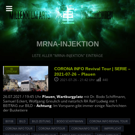
MRNA-INJEKTION
LISTE ALLER "MRNA-INJEKTION" EINTRÄGE
CORONA INFO Revival Tour | SERIE –
種
STREAM
2021-07-26 – Plauen
2021-07-26 - 21:42 Uhr
440
26.07.2021 / 19:45 Uhr
Plauen, Wartburgplatz
mit Dr. Bodo Schiffmann,
Samuel Eckert, Wolfgang Greulich und natürlich RA Ralf Ludwig mit 1
BEITRAG zur BILD –
Achtung
: Im Vorspann gibt immer einige Nachrichten
der Busketiere
B0108
BILD
BILD ZEITUNG
BODO SCHIFFMANN
CORONA INFO REVIVAL TOUR
CORONA INFO TOUR
CORONA INFOTOUR
CORONAINFO TOUR
IMPFPFLICHT