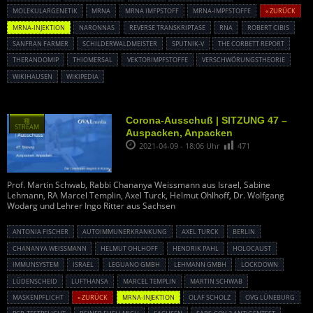
MOLEKULARGENETIK
MRNA
MRNA IMFPSTOFF
MRNA-IMPFSTOFFE
« ZURÜCK
MRNA-INJEKTION
NARONNAS
REVERSE TRANSKRIPTASE
RNA
ROBERT CIBIS
SANFRAN FARMER
SCHILDERWALDMEISTER
SPUTNIK-V
THE CORBETT REPORT
THERANDOMIP
THIOMERSAL
VEKTORIMPFSTOFFE
VERSCHWÖRUNGSTHEORIE
WIKIHAUSEN
WIKIPEDIA
Corona-Ausschuß | SITZUNG 47 –
種
STREAM
Auspacken, Anpacken
2021-04-09 - 18:06 Uhr
471
Prof. Martin Schwab, Rabbi Chananya Weissmann aus Israel, Sabine
Lehmann, RA Marcel Templin, Axel Turck, Helmut Ohlhoff, Dr. Wolfgang
Wodarg und Lehrer Ingo Ritter aus Sachsen
ANTONIA FISCHER
AUTOIMMUNERKRANKUNG
AXEL TURCK
BERLIN
CHANANYA WEISSMANN
HELMUT OHLHOFF
HENDRIK PAHL
HOLOCAUST
IMMUNSYSTEM
ISRAEL
LEGUANO GMBH
LEHMANN GMBH
LOCKDOWN
LÜDENSCHEID
LUFTHANSA
MARCEL TEMPLIN
MARTIN SCHWAB
MASKENPFLICHT
« ZURÜCK
MRNA-INJEKTION
OLAF SCHOLZ
OVG LÜNEBURG