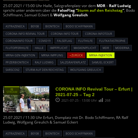
25.07.2021 / 15:00 Uhr Halle, Salzgrafenplatz vor dem
MDR
–
Ralf Ludwig
spricht unter anderem über die
FalseFlag “
Sturm auf den Reichstag
“
, Bodo
Schiffmann, Samuel Eckert &
Wolfgang Greulich
ASTRAZENECA
B0108
BIONTECH
BODO SCHIFFMANN
CORONA INFO REVIVAL TOUR
CORONA INFO TOUR
CORONA INFOTOUR
CORONAINFO TOUR
COVID19
FALSEFLAG
FLUTHILFE
FLUTKATASTROPHE
FLUTOPFERHILFE
HALLE
IMPFPFLICHT
MASKENPFLICHT
MDR
MODERNA
MRNA GEN-INJEKTION
MRNA IMPFUNG
« ZURÜCK
MRNA-INJEKTION
PFIZERBIONTECH
RALF LUDWIG
SALZGRAFENPLATZ
SAMUEL ECKERT
SARSCOV2
STURM AUF DEN REICHSTAG
WOLFGANG GREULICH
CORONA INFO Revival Tour – Erfurt |
種
STREAM
2021-07-25 – Tag 2
2021-07-25 - 13:00 Uhr
268
25.07.2021 / 11:30 Uhr Erfurt, Domplatz mit Dr. Bodo Schiffmann, RA Ralf
Ludwig, Wolfgang Greulich & Samuel Eckert
ASTRAZENECA
B0108
BIONTECH
BODO SCHIFFMANN