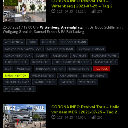
CORONA INFO Revival Tour –
種
STREAM
Wittenberg | 2021-07-25 – Tag 2
2021-07-25 - 21:22 Uhr
271
25.07.2021 / 19:00 Uhr
Wittenberg, Arsenalplatz
mit Dr. Bodo Schiffmann,
Wolfgang Greulich, Samuel Eckert & RA Ralf Ludwig
ASTRAZENECA
B0108
BIONTECH
BODO SCHIFFMANN
CORONA INFO REVIVAL TOUR
CORONA INFO TOUR
CORONA INFOTOUR
CORONAINFO TOUR
COVID19
FALSEFLAG
FLUTHILFE
FLUTKATASTROPHE
FLUTOPFERHILFE
IMPFPFLICHT
LUTHERSTADT WITTENBERG
MASKENPFLICHT
MDR
MODERNA
MRNA GEN-INJEKTION
MRNA IMPFUNG
« ZURÜCK
MRNA-INJEKTION
PFIZERBIONTECH
RALF LUDWIG
SACHSEN-ANHALT
SALZGRAFENPLATZ
SAMUEL ECKERT
SARSCOV2
WITTENBERG
WOLFGANG GREULICH
CORONA INFO Revival Tour – Halle
vor dem MDR | 2021-07-25 – Tag 2
2021-07-25 - 15:00 Uhr
266