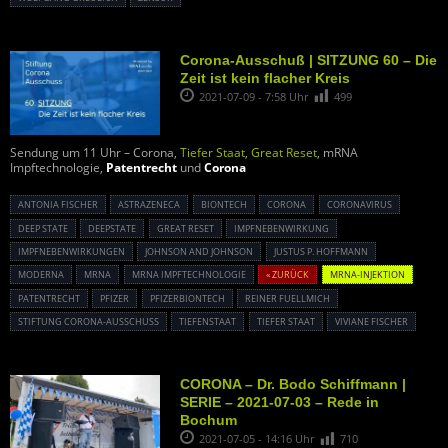
Corona-Ausschuß | SITZUNG 60 – Die
Zeit ist kein flacher Kreis
2021-07-09 - 7:58 Uhr
499
Sendung um 11 Uhr – Corona,
Tiefer Staat
,
Great Reset
, mRNA
Impftechnologie,
Patentrecht
und
Corona
ANTONIA FISCHER
ASTRAZENECA
BIONTECH
CORONA
CORONAVIRUS
DEEP STATE
DEEPSTATE
GREAT RESET
IMPFNEBENWIRKUNG
IMPFNEBENWIRKUNGEN
JOHNSON AND JOHNSON
JUSTUS P. HOFFMANN
MODERNA
MRNA
MRNA IMPFTECHNOLOGIE
« ZURÜCK
MRNA-INJEKTION
PATENTRECHT
PFIZER
PFIZERBIONTECH
REINER FUELLMICH
STIFTUNG CORONA-AUSSCHUSS
TIEFENSTAAT
TIEFER STAAT
VIVIANE FISCHER
CORONA – Dr. Bodo Schiffmann |
SERIE – 2021-07-03 – Rede in
Bochum
2021-07-05 - 14:16 Uhr
710