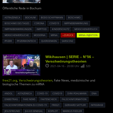
Öffentliche Rede in Bochum
ASTRAZENECA
BOCHUM
BODO SCHIFFMANN
BOSCHIMO
BOSCHIMO DES TAGES
CORONA
COVID19
IMPFNEBENWIRKUNG
IMPFNEBENWIRKUNGEN
IMPFTOD
KINDERSCHUTZ
MENSCHENVERSUCH
MENSCHENVERSUCHE
MODERNA
MRNA
« ZURÜCK
MRNA-INJEKTION
PFIZER
PFIZERBIONTECH
QUERDENKEN
SARSCOV2
Wikihausen | SERIE – N°56 –
Verschwörungstheorien
2021-04-16 - 20:00 Uhr
320
free21.org
,
Verschwörungstheorien
, Fake News, medizinische und
biologische Themen zu mRNA
ANDOL
ASTAZENECA
COVID-19
COVID19
DIRK POHLMANN
DNA
EINBEITRAG
FAKE NEWS
FAKTENCHECK
FALSCHINFORMATION
FALSCHINFORMATIONEN ZU COVID-19
FREE21
GERHARD SATTLER
INTEGRASE
JESUSFREUND
JULIUS SENEGAL
KOPILOT
MARKUS FIEDLER